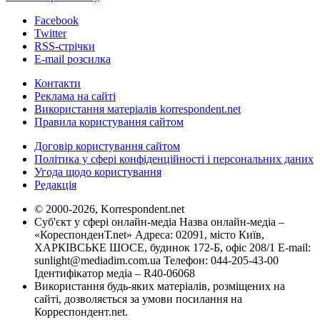
Facebook
Twitter
RSS-стрічки
E-mail розсилка
Контакти
Реклама на сайті
Використання матеріалів korrespondent.net
Правила користування сайтом
Договір користування сайтом
Політика у сфері конфіденційності і персональних даних
Угода щодо користування
Редакція
© 2000-2026, Korrespondent.net
Суб'єкт у сфері онлайн-медіа Назва онлайн-медіа –
«КореспонденТ.net» Адреса: 02091, місто Київ,
ХАРКІВСЬКЕ ШОСЕ, будинок 172-Б, офіс 208/1 E-mail:
sunlight@mediadim.com.ua
Телефон: 044-205-43-00
Ідентифікатор медіа – R40-06068
Використання будь-яких матеріалів, розміщених на
сайті, дозволяється за умови посилання на
Корреспондент.net.