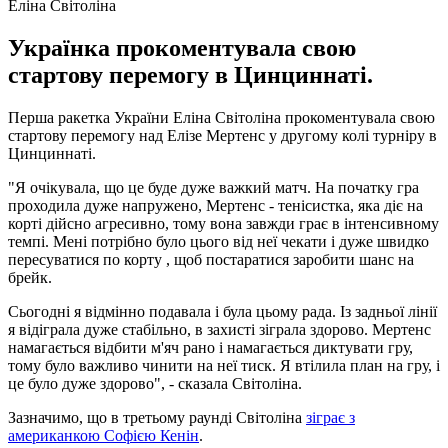
Еліна Світоліна
Українка прокоментувала свою
стартову перемогу в Цинциннаті.
Перша ракетка України Еліна Світоліна прокоментувала свою
стартову перемогу над Елізе Мертенс у другому колі турніру в
Цинциннаті.
"Я очікувала, що це буде дуже важкий матч. На початку гра
проходила дуже напружено, Мертенс - тенісистка, яка діє на
корті дійсно агресивно, тому вона завжди грає в інтенсивному
темпі. Мені потрібно було цього від неї чекати і дуже швидко
пересуватися по корту , щоб постаратися заробити шанс на
брейк.
Сьогодні я відмінно подавала і була цьому рада. Із задньої лінії
я відіграла дуже стабільно, в захисті зіграла здорово. Мертенс
намагається відбити м'яч рано і намагається диктувати гру,
тому було важливо чинити на неї тиск. Я втілила план на гру, і
це було дуже здорово", - сказала Світоліна.
Зазначимо, що в третьому раунді Світоліна
зіграє з
американкою Софією Кенін
.