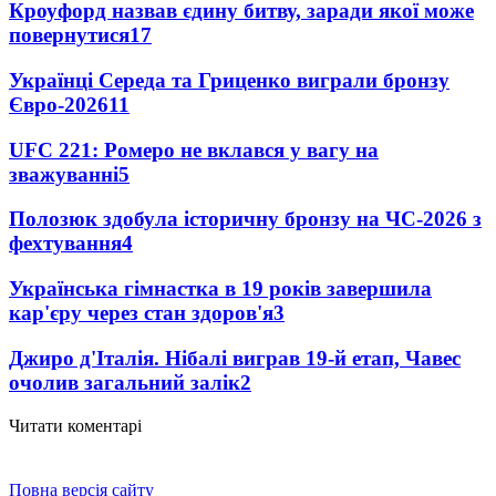
Кроуфорд назвав єдину битву, заради якої може
повернутися
17
Українці Середа та Гриценко виграли бронзу
Євро-2026
11
UFC 221: Ромеро не вклався у вагу на
зважуванні
5
Полозюк здобула історичну бронзу на ЧС-2026 з
фехтування
4
Українська гімнастка в 19 років завершила
кар'єру через стан здоров'я
3
Джиро д'Італія. Нібалі виграв 19-й етап, Чавес
очолив загальний залік
2
Читати коментарі
Повна версія сайту