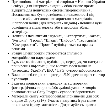
При копіюванні матеріалів зі сторінки « Новини України
і світу» , для інтернет - видань - обов'язкове пряме
відкрите для пошукових систем гіперпосилання .
Посилання має бути розміщена в незалежності від
повного або часткового використання матеріалів.
Гіперпосилання ( для інтернет - видань) - повинна бути
розміщена в підзаголовку або в першому абзаці
матеріалу.
Новини з позначками "Думка", "Експертиза", "Заява",
"Регіони", "Гроші", "Влада", "Вибори", "Тест-драйв",
"Спецпроекти", "Промо" публікуються на правах
реклами.
Розділ Спецпроекти створюється спільно з
комерційними партнерами.
Будь яке копіювання, публікація, передрук, чи наступне
поширення інформації, що містить посилання на
"Інтерфакс-Україна", EPA / UPG, суворо забороняється.
Власник веб-сторінки в розділі Я-Корреспондент є автор
публікації.
Будь-яке копіювання, передрук та відтворення
фотографічних творів та/або аудіовізуальних творів
правовласника Getty Images - суворо забороняється.
Матеріали сайту korrespondent.net призначені для осіб
старше 21 року (21+). Участь в азартних іграх може
викликати ігрову залежність. Дотримуйтесь правил