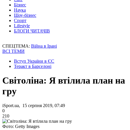
Бізнес
Наука
Шоу-бізнес
Спорт
Lifestyle
БЛОГИ ЧИТАЧІВ
СПЕЦТЕМА:
Війна в Ірані
ВСІ ТЕМИ
Вступ України в ЄС
Теракт в Барселоні
Світоліна: Я втілила план на
гру
iSport.ua, 15 серпня 2019, 07:49
0
210
Фото: Getty Images