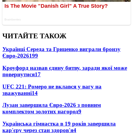
ЧИТАЙТЕ ТАКОЖ
Українці Середа та Гриценко виграли бронзу
Євро-2026
199
Кроуфорд назвав єдину битву, заради якої може
повернутися
17
UFC 221: Ромеро не вклався у вагу на
зважуванні
14
Лузан завершила Євро-2026 з повним
комплектом золотих нагород
9
Українська гімнастка в 19 років завершила
кар'єру через стан здоров'я
4