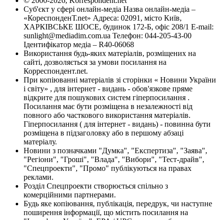
© 2000-2026, Korrespondent.net
Суб'єкт у сфері онлайн-медіа Назва онлайн-медіа –
«КореспонденТ.net» Адреса: 02091, місто Київ,
ХАРКІВСЬКЕ ШОСЕ, будинок 172-Б, офіс 208/1 E-mail:
sunlight@mediadim.com.ua
Телефон: 044-205-43-00
Ідентифікатор медіа – R40-06068
Використання будь-яких матеріалів, розміщених на
сайті, дозволяється за умови посилання на
Корреспондент.net.
При копіюванні матеріалів зі сторінки « Новини України
і світу» , для інтернет - видань - обов'язкове пряме
відкрите для пошукових систем гіперпосилання .
Посилання має бути розміщена в незалежності від
повного або часткового використання матеріалів.
Гіперпосилання ( для інтернет - видань) - повинна бути
розміщена в підзаголовку або в першому абзаці
матеріалу.
Новини з позначками "Думка", "Експертиза", "Заява",
"Регіони", "Гроші", "Влада", "Вибори", "Тест-драйв",
"Спецпроекти", "Промо" публікуються на правах
реклами.
Розділ Спецпроекти створюється спільно з
комерційними партнерами.
Будь яке копіювання, публікація, передрук, чи наступне
поширення інформації, що містить посилання на