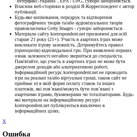
"Інтерфакс-Україна", EPA / UPG, суворо забороняється.
Власник веб-сторінки в розділі Я-Корреспондент є автор
публікації.
Будь-яке копіювання, передрук та відтворення
фотографічних творів та/або аудіовізуальних творів
правовласника Getty Images - суворо забороняється.
Матеріали сайту korrespondent.net призначені для осіб
старше 21 року (21+). Участь в азартних іграх може
викликати ігрову залежність. Дотримуйтесь правил
(принципів) відповідальної гри. При виявленні перших
ознак залежності негайно зверніться до спеціаліста.
Пам'ятайте, що участь в азартних іграх не може бути
джерелом доходів або альтернативою роботі.
Інформаційний ресурс korrespondent.net не проводить
ігри на реальні та/або віртуальні гроші, також сайт не
приймає ні в якій формі оплату ставок та інших
платежів, які пов’язані/можуть бути пов’язані з
азартними іграми, букмекерами чи тоталізаторами. Будь-
які матеріали на інформаційному ресурсі
korrespondent.net публікуються виключно в
інформаційних цілях.
X
Ошибка