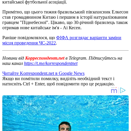
китайської футбольної асоціації.
Примітно, що цього тижня бразильський півзахисник Елкесон
став громадянином Китаю і першим в історії натуралізованим
гравцем "Піднебесної". Цікаво, що 30-річний бразилець також
отримав нове китайське ім'я - Аі Кесен.
Раніше повідомлялося, що
ФІФА розглядає варіанти заміни
місця проведення ЧС-2022
.
Новини від
Корреспондент.net
в Telegram. Підписуйтесь на
наш канал
https://t.me/korrespondentnet
Читайте Korrespondent.net в Google News
Якщо ви помітили помилку, виділіть необхідний текст і
натисніть Ctrl + Enter, щоб повідомити про це редакцію.