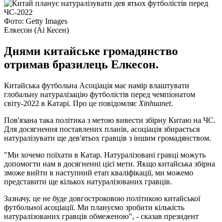
Фото: Getty Images
Елкесон (Аі Кесен)
Днями китайське громадянство
отримав бразилець Елкесон.
Китайська футбольна Асоціація має намір влаштувати
глобальну натуралізацію футболістів перед чемпіонатом
світу-2022 в Катарі. Про це повідомляє
Xinhuanet
.
Пов'язана така політика з метою вивести збірну Китаю на ЧС.
Для досягнення поставлених планів, асоціація збирається
натуралізувати ще дев'ятьох гравців з іншим громадянством.
"Ми хочемо поїхати в Катар. Натуралізовані гравці можуть
допомогти нам в досягненні цієї мети. Якщо китайська збірна
зможе вийти в наступний етап кваліфікації, ми можемо
представити ще кількох натуралізованих гравців.
Зазначу, це не буде довгостроковою політикою китайської
футбольної асоціації. Ми плануємо зробити кількість
натуралізованих гравців обмеженою", - сказав президент