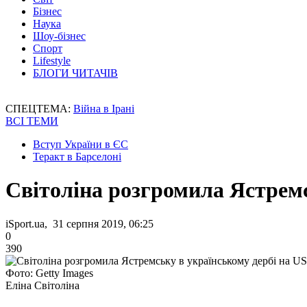
Бізнес
Наука
Шоу-бізнес
Спорт
Lifestyle
БЛОГИ ЧИТАЧІВ
СПЕЦТЕМА:
Війна в Ірані
ВСІ ТЕМИ
Вступ України в ЄС
Теракт в Барселоні
Світоліна розгромила Ястремс
iSport.ua, 31 серпня 2019, 06:25
0
390
Фото: Getty Images
Еліна Світоліна