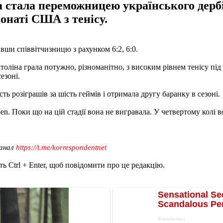
 стала переможницею українського дерб
іонаті США з тенісу.
вши співвітчизницю з рахунком 6:2, 6:0.
оліна грала потужно, різноманітно, з високим рівнем тенісу під 
езоні.
ь розіграшів за шість геймів і отримала другу баранку в сезоні.
en. Поки що на цій стадії вона не вигравала. У четвертому колі 
канал
https://t.me/korrespondentnet
ь Ctrl + Enter, щоб повідомити про це редакцію.