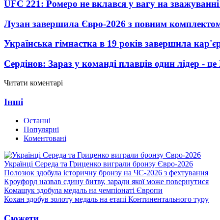
UFC 221: Ромеро не вклався у вагу на зважуванні
Лузан завершила Євро-2026 з повним комплектом
Українська гімнастка в 19 років завершила кар'єр
Сердінов: Зараз у команді плавців один лідер - 
Читати коментарі
Інші
Останні
Популярні
Коментовані
Українці Середа та Гриценко виграли бронзу Євро-2026
Полозюк здобула історичну бронзу на ЧС-2026 з фехтування
Кроуфорд назвав єдину битву, заради якої може повернутися
Комащук здобула медаль на чемпіонаті Європи
Кохан здобув золоту медаль на етапі Континентального туру
Сюжети