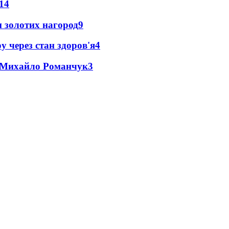
14
 золотих нагород
9
у через стан здоров'я
4
це Михайло Романчук
3