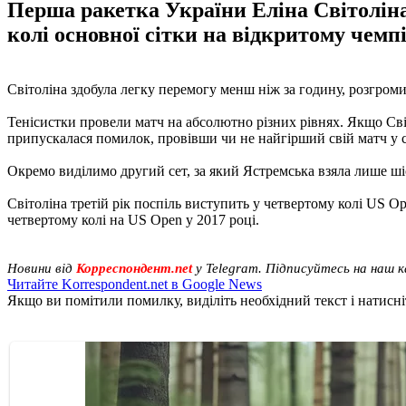
Перша ракетка України Еліна Світоліна
колі основної сітки на відкритому чемп
Світоліна здобула легку перемогу менш ніж за годину, розгроми
Тенісистки провели матч на абсолютно різних рівнях. Якщо Світ
припускалася помилок, провівши чи не найгірший свій матч у с
Окремо виділимо другий сет, за який Ястремська взяла лише шіст
Світоліна третій рік поспіль виступить у четвертому колі US Op
четвертому колі на US Open у 2017 році.
Новини від
Корреспондент.net
у Telegram. Підписуйтесь на наш 
Читайте Korrespondent.net в Google News
Якщо ви помітили помилку, виділіть необхідний текст і натисніт