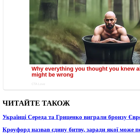
ЧИТАЙТЕ ТАКОЖ
Українці Середа та Гриценко виграли бронзу Євр
Кроуфорд назвав єдину битву, заради якої може 