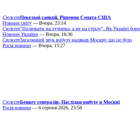
Сюжет
Пекельні санкції. Рішення Сената США
Новини світу
— Вчора, 23:14
Сюжет
"Полювати на лучника, а не на стрілу". Як Україні бор
Новини України
— Вчора, 16:36
Сюжет
Загадковий звук вибуху налякав Москву: що це було
Росія новини
— Вчора, 15:27
Сюжет
Бенкет генералів. Наслідки вибуху в Москві
Росія новини
— 6 серпня 2026, 23:58