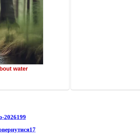
о-2026
199
повернутися
17