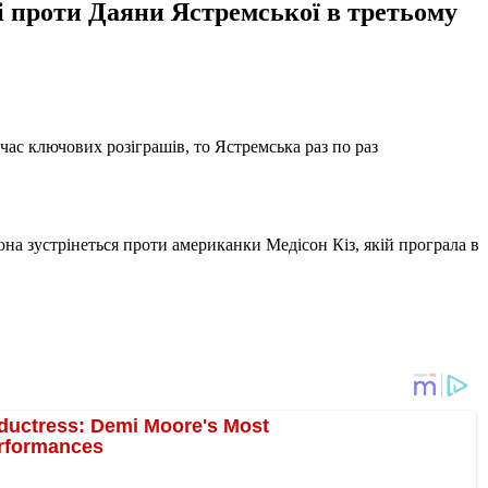
і проти Даяни Ястремської в третьому
час ключових розіграшів, то Ястремська раз по раз
вона зустрінеться проти американки Медісон Кіз, якій програла в