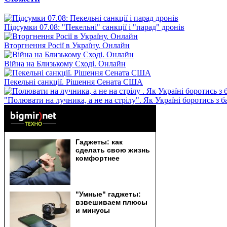
Підсумки 07.08: "Пекельні" санкції і "парад" дронів
Вторгнення Росії в Україну. Онлайн
Війна на Близькому Сході. Онлайн
Пекельні санкції. Рішення Сената США
"Полювати на лучника, а не на стрілу". Як Україні боротись з 