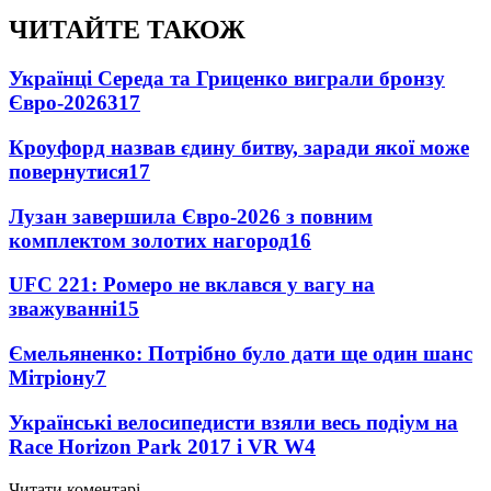
ЧИТАЙТЕ ТАКОЖ
Українці Середа та Гриценко виграли бронзу
Євро-2026
317
Кроуфорд назвав єдину битву, заради якої може
повернутися
17
Лузан завершила Євро-2026 з повним
комплектом золотих нагород
16
UFC 221: Ромеро не вклався у вагу на
зважуванні
15
Ємельяненко: Потрібно було дати ще один шанс
Мітріону
7
Українські велосипедисти взяли весь подіум на
Race Horizon Park 2017 і VR W
4
Читати коментарі