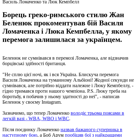
Василь Ломаченко та Люк Кемпбелл
Борець греко-римського стилю Жан
Беленюк прокоментував бій Василя
Ломаченка і Люка Кемпбелла, у якому
перемога залишилася за українцем.
Беленюк не сумнівався в перемозі Ломаченка, але відзначив
борцівські здібності британця.
"Не сплю цієї ночі, як і вся Україна. Блискуча перемога
Василя Ломаченка на туманному Альбіоні! Жодної секунди не
сумнівався, але потрібно віддати належне і Люку Кемпбеллу, -
гідно тримався проти нашого чемпіона. P.S. Люку треба на
боротьбу, я побачив у ньому здатності до неї", - написав
Беленюк у своєму Instagram.
Зазначимо, що тепер Ломаченко
володіє трьома поясами в
легкій вазі - WBA, WBO і WBC
.
Після поєдинку Ломаченко
назвав бажаного суперника в
наступному бою
, а Боб Арум
пообіцяв бої з найкращими