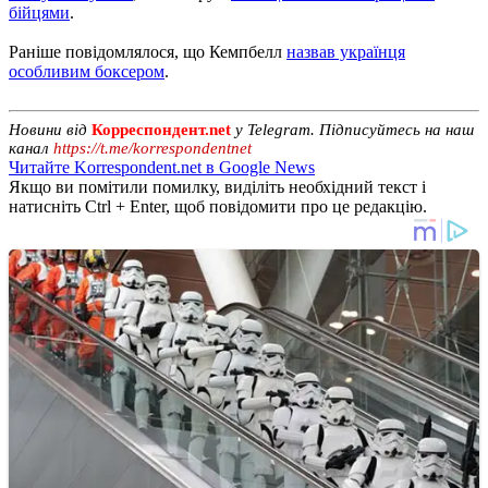
бійцями
.
Раніше повідомлялося, що Кемпбелл
назвав українця
особливим боксером
.
Новини від
Корреспондент.net
у Telegram. Підписуйтесь на наш
канал
https://t.me/korrespondentnet
Читайте Korrespondent.net в Google News
Якщо ви помітили помилку, виділіть необхідний текст і
натисніть Ctrl + Enter, щоб повідомити про це редакцію.