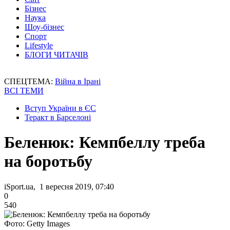
Бізнес
Наука
Шоу-бізнес
Спорт
Lifestyle
БЛОГИ ЧИТАЧІВ
СПЕЦТЕМА:
Війна в Ірані
ВСІ ТЕМИ
Вступ України в ЄС
Теракт в Барселоні
Беленюк: Кемпбеллу треба
на боротьбу
iSport.ua, 1 вересня 2019, 07:40
0
540
Фото: Getty Images