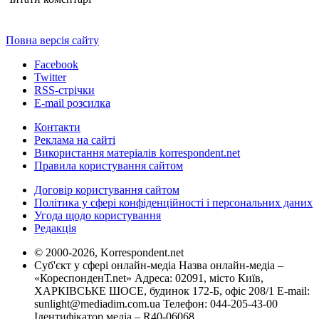
Повна версія сайту
Facebook
Twitter
RSS-стрічки
E-mail розсилка
Контакти
Реклама на сайті
Використання матеріалів korrespondent.net
Правила користування сайтом
Договір користування сайтом
Політика у сфері конфіденційності і персональних даних
Угода щодо користування
Редакція
© 2000-2026, Korrespondent.net
Суб'єкт у сфері онлайн-медіа Назва онлайн-медіа –
«КореспонденТ.net» Адреса: 02091, місто Київ,
ХАРКІВСЬКЕ ШОСЕ, будинок 172-Б, офіс 208/1 E-mail:
sunlight@mediadim.com.ua
Телефон: 044-205-43-00
Ідентифікатор медіа – R40-06068