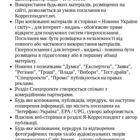
Використання будь-яких матеріалів, розміщених на
сайті, дозволяється за умови посилання на
Корреспондент.net.
При копіюванні матеріалів зі сторінки « Новини України
і світу» , для інтернет - видань - обов'язкове пряме
відкрите для пошукових систем гіперпосилання .
Посилання має бути розміщена в незалежності від
повного або часткового використання матеріалів.
Гіперпосилання ( для інтернет - видань) - повинна бути
розміщена в підзаголовку або в першому абзаці
матеріалу.
Новини з позначками "Думка", "Експертиза", "Заява",
"Регіони", "Гроші", "Влада", "Вибори", "Тест-драйв",
"Спецпроекти", "Промо" публікуються на правах
реклами.
Розділ Спецпроекти створюється спільно з
комерційними партнерами.
Будь яке копіювання, публікація, передрук, чи наступне
поширення інформації, що містить посилання на
"Інтерфакс-Україна", EPA / UPG, суворо забороняється.
Власник веб-сторінки в розділі Я-Корреспондент є автор
публікації.
Будь-яке копіювання, передрук та відтворення
фотографічних творів та/або аудіовізуальних творів
правовласника Getty Images - суворо забороняється.