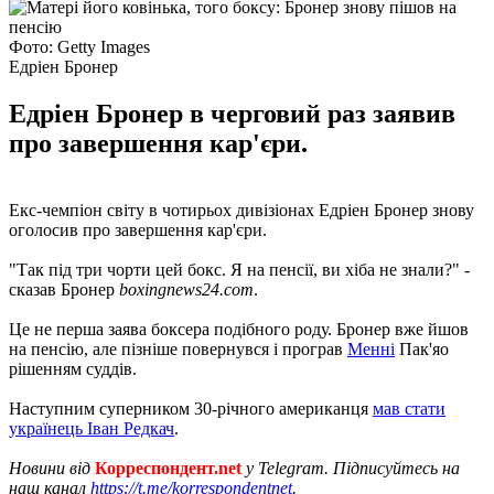
Фото: Getty Images
Едріен Бронер
Едріен Бронер в черговий раз заявив
про завершення кар'єри.
Екс-чемпіон світу в чотирьох дивізіонах Едріен Бронер знову
оголосив про завершення кар'єри.
"Так під три чорти цей бокс. Я на пенсії, ви хіба не знали?" -
сказав Бронер
boxingnews24.com
.
Це не перша заява боксера подібного роду. Бронер вже йшов
на пенсію, але пізніше повернувся і програв
Менні
Пак'яо
рішенням суддів.
Наступним суперником 30-річного американця
мав стати
українець Іван Редкач
.
Новини від
Корреспондент.net
у Telegram. Підписуйтесь на
наш канал
https://t.me/korrespondentnet
.