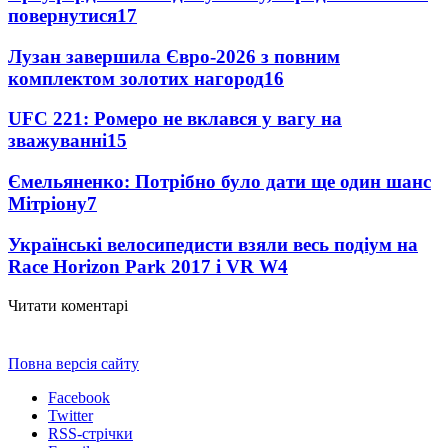
повернутися
17
Лузан завершила Євро-2026 з повним
комплектом золотих нагород
16
UFC 221: Ромеро не вклався у вагу на
зважуванні
15
Ємельяненко: Потрібно було дати ще один шанс
Мітріону
7
Українські велосипедисти взяли весь подіум на
Race Horizon Park 2017 і VR W
4
Читати коментарі
Повна версія сайту
Facebook
Twitter
RSS-стрічки