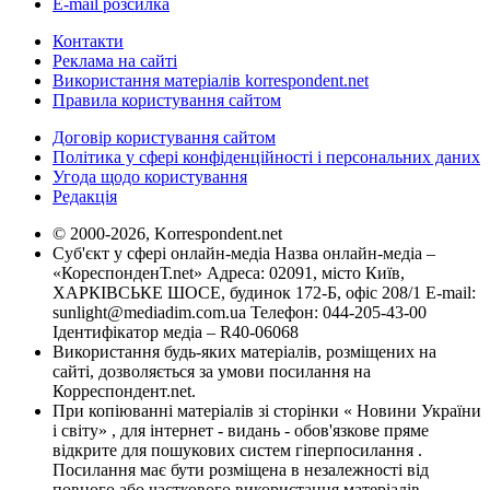
E-mail розсилка
Контакти
Реклама на сайті
Використання матеріалів korrespondent.net
Правила користування сайтом
Договір користування сайтом
Політика у сфері конфіденційності і персональних даних
Угода щодо користування
Редакція
© 2000-2026, Korrespondent.net
Суб'єкт у сфері онлайн-медіа Назва онлайн-медіа –
«КореспонденТ.net» Адреса: 02091, місто Київ,
ХАРКІВСЬКЕ ШОСЕ, будинок 172-Б, офіс 208/1 E-mail:
sunlight@mediadim.com.ua
Телефон: 044-205-43-00
Ідентифікатор медіа – R40-06068
Використання будь-яких матеріалів, розміщених на
сайті, дозволяється за умови посилання на
Корреспондент.net.
При копіюванні матеріалів зі сторінки « Новини України
і світу» , для інтернет - видань - обов'язкове пряме
відкрите для пошукових систем гіперпосилання .
Посилання має бути розміщена в незалежності від
повного або часткового використання матеріалів.