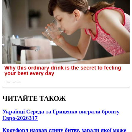
ЧИТАЙТЕ ТАКОЖ
Українці Середа та Гриценко виграли бронзу
Євро-2026
317
Кроуфорд назвав єдину битву, заради якої може