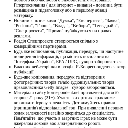
Гіперпосилання ( для інтернет - видань) - повинна бути
розміщена в підзаголовку або в першому абзаці
матеріалу.
Новини з позначками "Думка", "Експертиза", "Заява",
"Регіони", "Гроші", "Влада", "Вибори", "Тест-драйв",
"Спецпроекти", "Промо" публікуються на правах
реклами.
Розділ Спецпроекти створюється спільно з
комерційними партнерами.
Будь яке копіювання, публікація, передрук, чи наступне
поширення інформації, що містить посилання на
"Інтерфакс-Україна", EPA / UPG, суворо забороняється.
Власник веб-сторінки в розділі Я-Корреспондент є автор
публікації.
Будь-яке копіювання, передрук та відтворення
фотографічних творів та/або аудіовізуальних творів
правовласника Getty Images - суворо забороняється.
Матеріали сайту korrespondent.net призначені для осіб
старше 21 року (21+). Участь в азартних іграх може
викликати ігрову залежність. Дотримуйтесь правил
(принципів) відповідальної гри. При виявленні перших
ознак залежності негайно зверніться до спеціаліста.
Пам'ятайте, що участь в азартних іграх не може бути
джерелом доходів або альтернативою роботі.