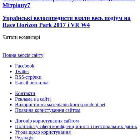
Мітріону
7
Українські велосипедисти взяли весь подіум на
Race Horizon Park 2017 і VR W
4
Читати коментарі
Повна версія сайту
Facebook
Twitter
RSS-стрічки
E-mail розсилка
Контакти
Реклама на сайті
Використання матеріалів korrespondent.net
Правила користування сайтом
Договір користування сайтом
Політика у сфері конфіденційності і персональних даних
Угода щодо користування
Редакція