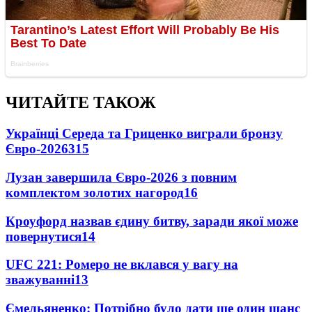
ЧИТАЙТЕ ТАКОЖ
Українці Середа та Гриценко виграли бронзу
Євро-2026
315
Лузан завершила Євро-2026 з повним
комплектом золотих нагород
16
Кроуфорд назвав єдину битву, заради якої може
повернутися
14
UFC 221: Ромеро не вклався у вагу на
зважуванні
13
Ємельяненко: Потрібно було дати ще один шанс