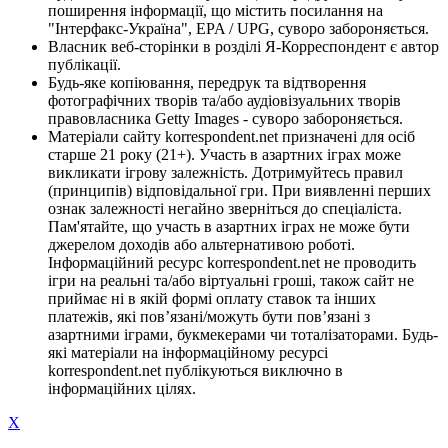
поширення інформації, що містить посилання на
"Інтерфакс-Україна", EPA / UPG, суворо забороняється.
Власник веб-сторінки в розділі Я-Корреспондент є автор
публікації.
Будь-яке копіювання, передрук та відтворення
фотографічних творів та/або аудіовізуальних творів
правовласника Getty Images - суворо забороняється.
Матеріали сайту korrespondent.net призначені для осіб
старше 21 року (21+). Участь в азартних іграх може
викликати ігрову залежність. Дотримуйтесь правил
(принципів) відповідальної гри. При виявленні перших
ознак залежності негайно зверніться до спеціаліста.
Пам'ятайте, що участь в азартних іграх не може бути
джерелом доходів або альтернативою роботі.
Інформаційний ресурс korrespondent.net не проводить
ігри на реальні та/або віртуальні гроші, також сайт не
приймає ні в якій формі оплату ставок та інших
платежів, які пов’язані/можуть бути пов’язані з
азартними іграми, букмекерами чи тоталізаторами. Будь-
які матеріали на інформаційному ресурсі
korrespondent.net публікуються виключно в
інформаційних цілях.
X