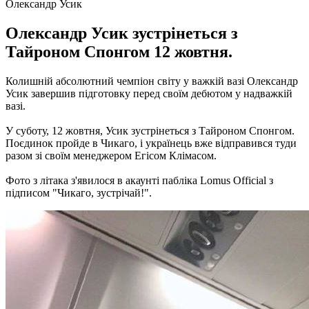
Олександр Усик
Олександр Усик зустрінеться з
Тайроном Спонгом 12 жовтня.
Колишній абсолютний чемпіон світу у важкій вазі Олександр
Усик завершив підготовку перед своїм дебютом у надважкій
вазі.
У суботу, 12 жовтня, Усик зустрінеться з Тайроном Спонгом.
Поєдинок пройде в Чикаго, і українець вже відправився туди
разом зі своїм менеджером Егісом Клімасом.
Фото з літака з'явилося в акаунті пабліка Lomus Official з
підписом "Чикаго, зустрічай!".