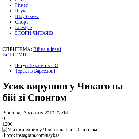
Бізнес
Наука
Шоу-бізнес
Спорт
Lifestyle
БЛОГИ ЧИТАЧІВ
СПЕЦТЕМА:
Війна в Ірані
ВСІ ТЕМИ
Вступ України в ЄС
Теракт в Барселоні
Усик вирушив у Чикаго на
бій зі Спонгом
iSport.ua, 7 жовтня 2019, 08:14
0
1290
Фото: instagram.com/usykaa