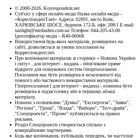
© 2000-2026, Korrespondent.net
Суб'єкт у сфері онлайн-медіа Назва онлайн-медіа –
«КореспонденТ.net» Адреса: 02091, місто Київ,
ХАРКІВСЬКЕ ШОСЕ, будинок 172-Б, офіс 208/1 E-mail:
sunlight@mediadim.com.ua
Телефон: 044-205-43-00
Ідентифікатор медіа – R40-06068
Використання будь-яких матеріалів, розміщених на
сайті, дозволяється за умови посилання на
Корреспондент.net.
При копіюванні матеріалів зі сторінки « Новини України
і світу» , для інтернет - видань - обов'язкове пряме
відкрите для пошукових систем гіперпосилання .
Посилання має бути розміщена в незалежності від
повного або часткового використання матеріалів.
Гіперпосилання ( для інтернет - видань) - повинна бути
розміщена в підзаголовку або в першому абзаці
матеріалу.
Новини з позначками "Думка", "Експертиза", "Заява",
"Регіони", "Гроші", "Влада", "Вибори", "Тест-драйв",
"Спецпроекти", "Промо" публікуються на правах
реклами.
Розділ Спецпроекти створюється спільно з
комерційними партнерами.
Будь яке копіювання, публікація, передрук, чи наступне