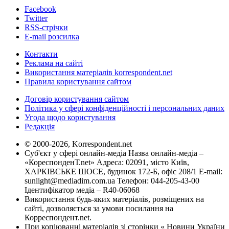
Facebook
Twitter
RSS-стрічки
E-mail розсилка
Контакти
Реклама на сайті
Використання матеріалів korrespondent.net
Правила користування сайтом
Договір користування сайтом
Політика у сфері конфіденційності і персональних даних
Угода щодо користування
Редакція
© 2000-2026, Korrespondent.net
Суб'єкт у сфері онлайн-медіа Назва онлайн-медіа –
«КореспонденТ.net» Адреса: 02091, місто Київ,
ХАРКІВСЬКЕ ШОСЕ, будинок 172-Б, офіс 208/1 E-mail:
sunlight@mediadim.com.ua
Телефон: 044-205-43-00
Ідентифікатор медіа – R40-06068
Використання будь-яких матеріалів, розміщених на
сайті, дозволяється за умови посилання на
Корреспондент.net.
При копіюванні матеріалів зі сторінки « Новини України