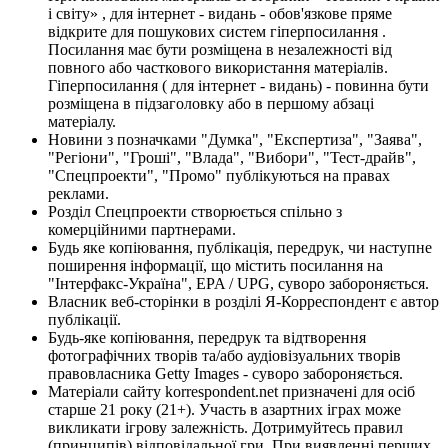
і світу» , для інтернет - видань - обов'язкове пряме
відкрите для пошукових систем гіперпосилання .
Посилання має бути розміщена в незалежності від
повного або часткового використання матеріалів.
Гіперпосилання ( для інтернет - видань) - повинна бути
розміщена в підзаголовку або в першому абзаці
матеріалу.
Новини з позначками "Думка", "Експертиза", "Заява",
"Регіони", "Гроші", "Влада", "Вибори", "Тест-драйв",
"Спецпроекти", "Промо" публікуються на правах
реклами.
Розділ Спецпроекти створюється спільно з
комерційними партнерами.
Будь яке копіювання, публікація, передрук, чи наступне
поширення інформації, що містить посилання на
"Інтерфакс-Україна", EPA / UPG, суворо забороняється.
Власник веб-сторінки в розділі Я-Корреспондент є автор
публікації.
Будь-яке копіювання, передрук та відтворення
фотографічних творів та/або аудіовізуальних творів
правовласника Getty Images - суворо забороняється.
Матеріали сайту korrespondent.net призначені для осіб
старше 21 року (21+). Участь в азартних іграх може
викликати ігрову залежність. Дотримуйтесь правил
(принципів) відповідальної гри. При виявленні перших