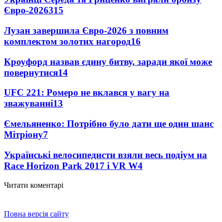
Євро-2026
315
Лузан завершила Євро-2026 з повним
комплектом золотих нагород
16
Кроуфорд назвав єдину битву, заради якої може
повернутися
14
UFC 221: Ромеро не вклався у вагу на
зважуванні
13
Ємельяненко: Потрібно було дати ще один шанс
Мітріону
7
Українські велосипедисти взяли весь подіум на
Race Horizon Park 2017 і VR W
4
Читати коментарі
Повна версія сайту