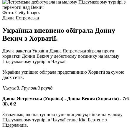
Фото: Getty Images
Даяна Ястремська
Українка впевнено обіграла Донну
Векич з Хорватії.
Друга ракетка України Даяна Ястремська зіграла проти
хорватки Донни Векич у дебютному поєдинку на малому
Підсумковому турнірі в Чжухаї.
Українка успішно обіграла представницю Хорватії за сумою
двох сетів.
Чжухай. Груповий раунд
Даяна Ястремська (Україна) - Донна Векич (Хорватія) - 7:6
(6), 6:2
Зазначимо, що наступною суперницею українки на малому
Підсумковому турнірі в Чжухаї стане Кікі Бертенс з
Нідерландів.