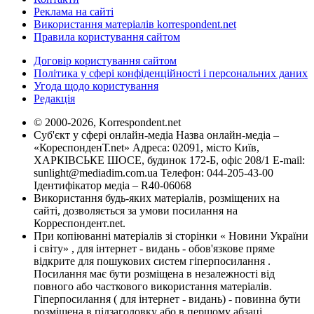
Реклама на сайті
Використання матеріалів korrespondent.net
Правила користування сайтом
Договір користування сайтом
Політика у сфері конфіденційності і персональних даних
Угода щодо користування
Редакція
© 2000-2026, Korrespondent.net
Суб'єкт у сфері онлайн-медіа Назва онлайн-медіа –
«КореспонденТ.net» Адреса: 02091, місто Київ,
ХАРКІВСЬКЕ ШОСЕ, будинок 172-Б, офіс 208/1 E-mail:
sunlight@mediadim.com.ua
Телефон: 044-205-43-00
Ідентифікатор медіа – R40-06068
Використання будь-яких матеріалів, розміщених на
сайті, дозволяється за умови посилання на
Корреспондент.net.
При копіюванні матеріалів зі сторінки « Новини України
і світу» , для інтернет - видань - обов'язкове пряме
відкрите для пошукових систем гіперпосилання .
Посилання має бути розміщена в незалежності від
повного або часткового використання матеріалів.
Гіперпосилання ( для інтернет - видань) - повинна бути
розміщена в підзаголовку або в першому абзаці