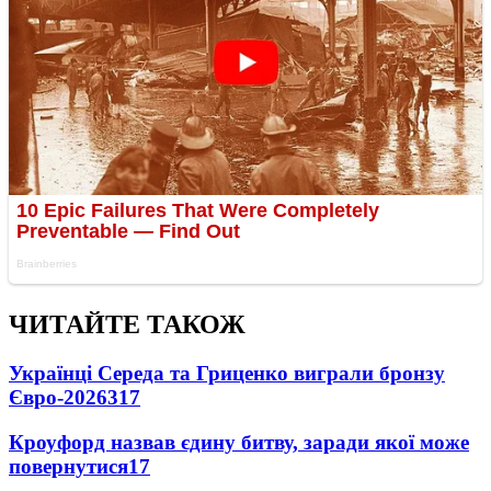
ЧИТАЙТЕ ТАКОЖ
Українці Середа та Гриценко виграли бронзу
Євро-2026
317
Кроуфорд назвав єдину битву, заради якої може
повернутися
17