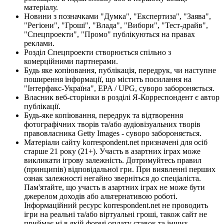
матеріалу.
Новини з позначками "Думка", "Експертиза", "Заява",
"Регіони", "Гроші", "Влада", "Вибори", "Тест-драйв",
"Спецпроекти", "Промо" публікуються на правах
реклами.
Розділ Спецпроекти створюється спільно з
комерційними партнерами.
Будь яке копіювання, публікація, передрук, чи наступне
поширення інформації, що містить посилання на
"Інтерфакс-Україна", EPA / UPG, суворо забороняється.
Власник веб-сторінки в розділі Я-Корреспондент є автор
публікації.
Будь-яке копіювання, передрук та відтворення
фотографічних творів та/або аудіовізуальних творів
правовласника Getty Images - суворо забороняється.
Матеріали сайту korrespondent.net призначені для осіб
старше 21 року (21+). Участь в азартних іграх може
викликати ігрову залежність. Дотримуйтесь правил
(принципів) відповідальної гри. При виявленні перших
ознак залежності негайно зверніться до спеціаліста.
Пам'ятайте, що участь в азартних іграх не може бути
джерелом доходів або альтернативою роботі.
Інформаційний ресурс korrespondent.net не проводить
ігри на реальні та/або віртуальні гроші, також сайт не
приймає ні в якій формі оплату ставок та інших