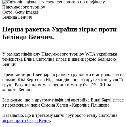
Фото: Getty Images
Белінда Бенчич
Перша ракетка України зіграє проти
Белінди Бенчич.
У рамках півфіналу Підсумкового турніру WTA українська
тенісистка Еліна Світоліна зіграє із швейцаркою Беліндою
Бенчич.
Представниця Швейцарії в рамках групового етапу здолала на
відмові Кікі Бертенс з Нідерландів і посіла друге місце у своїй
групі. Рахунок на момент зупинки матчу був 7:5 і 0:1 на
користь Бенчич.
Зазначимо, що в другому півфіналі австрійка Ешлі Барті зіграє
з переможцем пари Сімона Халеп - Кароліна Плішкова.
Нагадаємо, що в третьому матчі групового етапу Світоліна
зіграє проти Софії Кенін
.