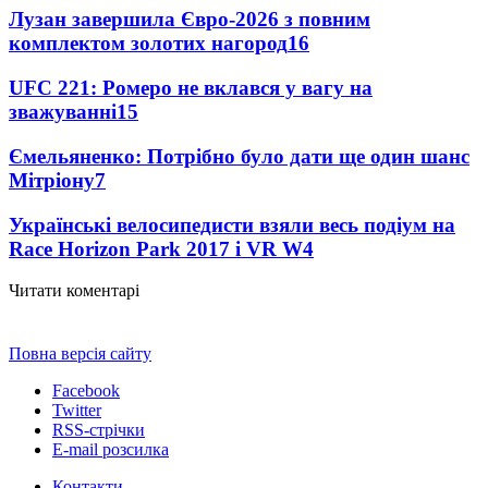
Лузан завершила Євро-2026 з повним
комплектом золотих нагород
16
UFC 221: Ромеро не вклався у вагу на
зважуванні
15
Ємельяненко: Потрібно було дати ще один шанс
Мітріону
7
Українські велосипедисти взяли весь подіум на
Race Horizon Park 2017 і VR W
4
Читати коментарі
Повна версія сайту
Facebook
Twitter
RSS-стрічки
E-mail розсилка
Контакти