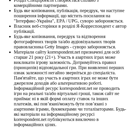
Розділ Спецпроекти створюється спільно з
комерційними партнерами.
Будь яке копіювання, публікація, передрук, чи наступне
поширення інформації, що містить посилання на
"Інтерфакс-Україна", EPA / UPG, суворо забороняється.
Власник веб-сторінки в розділі Я-Корреспондент є автор
публікації.
Будь-яке копіювання, передрук та відтворення
фотографічних творів та/або аудіовізуальних творів
правовласника Getty Images - суворо забороняється.
Матеріали сайту korrespondent.net призначені для осіб
старше 21 року (21+). Участь в азартних іграх може
викликати ігрову залежність. Дотримуйтесь правил
(принципів) відповідальної гри. При виявленні перших
ознак залежності негайно зверніться до спеціаліста.
Пам'ятайте, що участь в азартних іграх не може бути
джерелом доходів або альтернативою роботі.
Інформаційний ресурс korrespondent.net не проводить
ігри на реальні та/або віртуальні гроші, також сайт не
приймає ні в якій формі оплату ставок та інших
платежів, які пов’язані/можуть бути пов’язані з
азартними іграми, букмекерами чи тоталізаторами. Будь-
які матеріали на інформаційному ресурсі
korrespondent.net публікуються виключно в
інформаційних цілях.