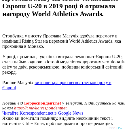
Європи U-20 в 2019 році й отримала
нагороду World Athletics Awards.
Стрибунка у висоту Ярослава Магучіх здобула перемогу в
номінації Rising Star на церемонії World Athletics Awards, яка
проходила в Монако.
У році, що минає, українка виграла чемпіонат Європи U-20,
стала наймолодшою в історії медалісток дорослих чемпіонатів
світу та двічі рекордсменкою, побивши юніорський світовий
рекорд.
Раніше Магучіх
визнали кращою легкоатлеткою року в
Європі
.
Новини від
Корреспондент.net
у Telegram. Підписуйтесь на наш
канал
https://t.me/korrespondentnet
.
Читайте Korrespondent.net в Google News
Якщо ви помітили помилку, виділіть необхідний текст і
натисніть Ctrl + Enter, щоб повідомити про це редакцію.