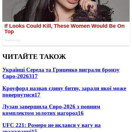
ЧИТАЙТЕ ТАКОЖ
Українці Середа та Гриценко виграли бронзу
Євро-2026
317
Кроуфорд назвав єдину битву, заради якої може
повернутися
17
Лузан завершила Євро-2026 з повним
комплектом золотих нагород
16
UFC 221: Ромеро не вклався у вагу на
зважуванні
15