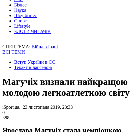
Бізнес
Наука
Шоу-бізнес
Спорт
Lifestyle
БЛОГИ ЧИТАЧІВ
СПЕЦТЕМА:
Війна в Ірані
ВСІ ТЕМИ
Вступ України в ЄС
Теракт в Барселоні
Магучіх визнали найкращою
молодою легкоатлеткою світу
iSport.ua, 23 листопада 2019, 23:33
0
388
Ярослава Магучіх стала чемпіонкою