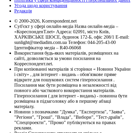
Політика у сфері конфіденційності і персональних даних
Угода щодо користування
Редакція
© 2000-2026, Korrespondent.net
Суб'єкт у сфері онлайн-медіа Назва онлайн-медіа –
«КореспонденТ.net» Адреса: 02091, місто Київ,
ХАРКІВСЬКЕ ШОСЕ, будинок 172-Б, офіс 208/1 E-mail:
sunlight@mediadim.com.ua
Телефон: 044-205-43-00
Ідентифікатор медіа – R40-06068
Використання будь-яких матеріалів, розміщених на
сайті, дозволяється за умови посилання на
Корреспондент.net.
При копіюванні матеріалів зі сторінки « Новини України
і світу» , для інтернет - видань - обов'язкове пряме
відкрите для пошукових систем гіперпосилання .
Посилання має бути розміщена в незалежності від
повного або часткового використання матеріалів.
Гіперпосилання ( для інтернет - видань) - повинна бути
розміщена в підзаголовку або в першому абзаці
матеріалу.
Новини з позначками "Думка", "Експертиза", "Заява",
"Регіони", "Гроші", "Влада", "Вибори", "Тест-драйв",
"Спецпроекти", "Промо" публікуються на правах
реклами.