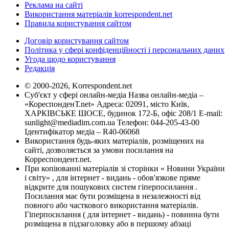
Реклама на сайті
Використання матеріалів korrespondent.net
Правила користування сайтом
Договір користування сайтом
Політика у сфері конфіденційності і персональних даних
Угода щодо користування
Редакція
© 2000-2026, Korrespondent.net
Суб'єкт у сфері онлайн-медіа Назва онлайн-медіа –
«КореспонденТ.net» Адреса: 02091, місто Київ,
ХАРКІВСЬКЕ ШОСЕ, будинок 172-Б, офіс 208/1 E-mail:
sunlight@mediadim.com.ua
Телефон: 044-205-43-00
Ідентифікатор медіа – R40-06068
Використання будь-яких матеріалів, розміщених на
сайті, дозволяється за умови посилання на
Корреспондент.net.
При копіюванні матеріалів зі сторінки « Новини України
і світу» , для інтернет - видань - обов'язкове пряме
відкрите для пошукових систем гіперпосилання .
Посилання має бути розміщена в незалежності від
повного або часткового використання матеріалів.
Гіперпосилання ( для інтернет - видань) - повинна бути
розміщена в підзаголовку або в першому абзаці