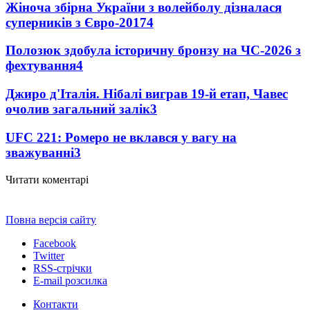
Жіноча збірна України з волейболу дізналася
суперників з Євро-2017
4
Полозюк здобула історичну бронзу на ЧС-2026 з
фехтування
4
Джиро д'Італія. Нібалі виграв 19-й етап, Чавес
очолив загальний залік
3
UFC 221: Ромеро не вклався у вагу на
зважуванні
3
Читати коментарі
Повна версія сайту
Facebook
Twitter
RSS-стрічки
E-mail розсилка
Контакти