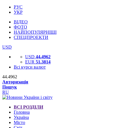
РУС
УКР
ВІДЕО
ФОТО
НАЙПОПУЛЯРНІШІ
СПЕЦПРОЕКТИ
USD
USD
44.4962
EUR
51.3814
Всі курси валют
44.4962
Авторизація
Пошук
RU
ВСІ РОЗДІЛИ
Головна
Україна
Місто
Світ