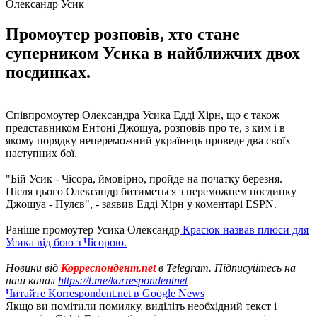
Олександр Усик
Промоутер розповів, хто стане
суперником Усика в найближчих двох
поєдинках.
Співпромоутер Олександра Усика Едді Хірн, що є також
представником Ентоні Джошуа, розповів про те, з ким і в
якому порядку непереможний українець проведе два своїх
наступних бої.
"Бій Усик - Чісора, ймовірно, пройде на початку березня.
Після цього Олександр битиметься з переможцем поєдинку
Джошуа - Пулєв", - заявив Едді Хірн у коментарі ESPN.
Раніше промоутер Усика Олександр
Красюк назвав плюси для
Усика від бою з Чісорою.
Новини від
Корреспондент.net
в Telegram. Підписуйтесь на
наш канал
https://t.me/korrespondentnet
Читайте Korrespondent.net в Google News
Якщо ви помітили помилку, виділіть необхідний текст і