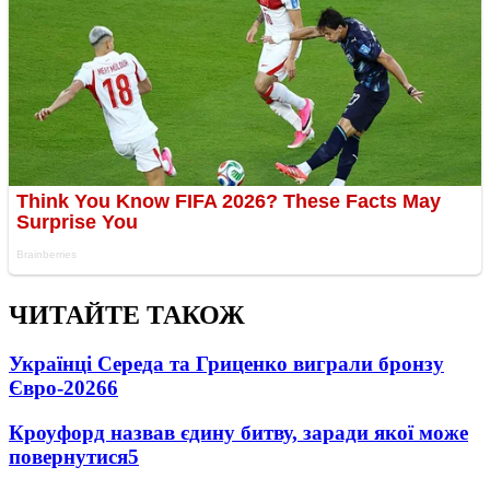
ЧИТАЙТЕ ТАКОЖ
Українці Середа та Гриценко виграли бронзу
Євро-2026
6
Кроуфорд назвав єдину битву, заради якої може
повернутися
5