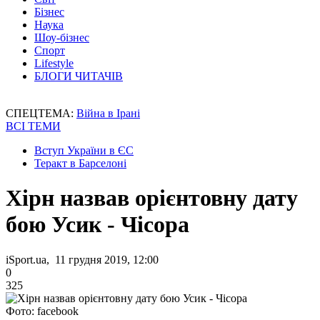
Бізнес
Наука
Шоу-бізнес
Спорт
Lifestyle
БЛОГИ ЧИТАЧІВ
СПЕЦТЕМА:
Війна в Ірані
ВСІ ТЕМИ
Вступ України в ЄС
Теракт в Барселоні
Хірн назвав орієнтовну дату
бою Усик - Чісора
iSport.ua, 11 грудня 2019, 12:00
0
325
Фото: facebook