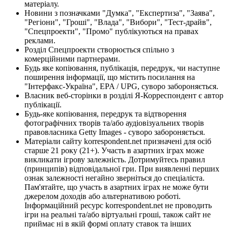
матеріалу.
Новини з позначками "Думка", "Експертиза", "Заява",
"Регіони", "Гроші", "Влада", "Вибори", "Тест-драйв",
"Спецпроекти", "Промо" публікуються на правах
реклами.
Розділ Спецпроекти створюється спільно з
комерційними партнерами.
Будь яке копіювання, публікація, передрук, чи наступне
поширення інформації, що містить посилання на
"Інтерфакс-Україна", EPA / UPG, суворо забороняється.
Власник веб-сторінки в розділі Я-Корреспондент є автор
публікації.
Будь-яке копіювання, передрук та відтворення
фотографічних творів та/або аудіовізуальних творів
правовласника Getty Images - суворо забороняється.
Матеріали сайту korrespondent.net призначені для осіб
старше 21 року (21+). Участь в азартних іграх може
викликати ігрову залежність. Дотримуйтесь правил
(принципів) відповідальної гри. При виявленні перших
ознак залежності негайно зверніться до спеціаліста.
Пам'ятайте, що участь в азартних іграх не може бути
джерелом доходів або альтернативою роботі.
Інформаційний ресурс korrespondent.net не проводить
ігри на реальні та/або віртуальні гроші, також сайт не
приймає ні в якій формі оплату ставок та інших