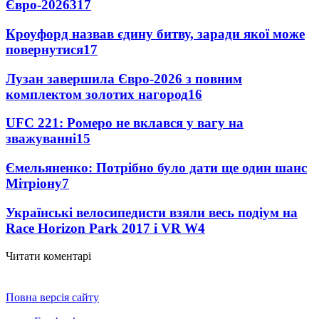
Євро-2026
317
Кроуфорд назвав єдину битву, заради якої може
повернутися
17
Лузан завершила Євро-2026 з повним
комплектом золотих нагород
16
UFC 221: Ромеро не вклався у вагу на
зважуванні
15
Ємельяненко: Потрібно було дати ще один шанс
Мітріону
7
Українські велосипедисти взяли весь подіум на
Race Horizon Park 2017 і VR W
4
Читати коментарі
Повна версія сайту