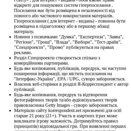
відкрите для пошукових систем гіперпосилання .
Посилання має бути розміщена в незалежності від
повного або часткового використання матеріалів.
Гіперпосилання ( для інтернет - видань) - повинна бути
розміщена в підзаголовку або в першому абзаці
матеріалу.
Новини з позначками "Думка", "Експертиза", "Заява",
"Регіони", "Гроші", "Влада", "Вибори", "Тест-драйв",
"Спецпроекти", "Промо" публікуються на правах
реклами.
Розділ Спецпроекти створюється спільно з
комерційними партнерами.
Будь яке копіювання, публікація, передрук, чи наступне
поширення інформації, що містить посилання на
"Інтерфакс-Україна", EPA / UPG, суворо забороняється.
Власник веб-сторінки в розділі Я-Корреспондент є автор
публікації.
Будь-яке копіювання, передрук та відтворення
фотографічних творів та/або аудіовізуальних творів
правовласника Getty Images - суворо забороняється.
Матеріали сайту korrespondent.net призначені для осіб
старше 21 року (21+). Участь в азартних іграх може
викликати ігрову залежність. Дотримуйтесь правил
(принципів) відповідальної гри. При виявленні перших