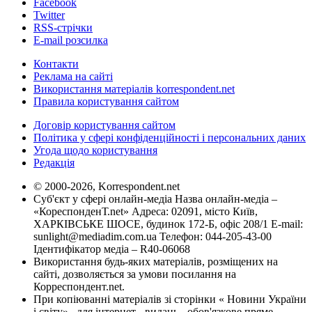
Facebook
Twitter
RSS-стрічки
E-mail розсилка
Контакти
Реклама на сайті
Використання матеріалів korrespondent.net
Правила користування сайтом
Договір користування сайтом
Політика у сфері конфіденційності і персональних даних
Угода щодо користування
Редакція
© 2000-2026, Korrespondent.net
Суб'єкт у сфері онлайн-медіа Назва онлайн-медіа –
«КореспонденТ.net» Адреса: 02091, місто Київ,
ХАРКІВСЬКЕ ШОСЕ, будинок 172-Б, офіс 208/1 E-mail:
sunlight@mediadim.com.ua
Телефон: 044-205-43-00
Ідентифікатор медіа – R40-06068
Використання будь-яких матеріалів, розміщених на
сайті, дозволяється за умови посилання на
Корреспондент.net.
При копіюванні матеріалів зі сторінки « Новини України
і світу» , для інтернет - видань - обов'язкове пряме