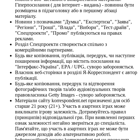
Гіперпосилання ( для інтернет - видань) - повинна бути
розміщена в підзаголовку або в першому абзаці
матеріалу.
Новини з позначками "Думка", "Експертиза", "Заява",
"Регіони", "Гроші", "Влада", "Вибори", "Тест-драйв",
"Спецпроекти", "Промо" публікуються на правах
реклами.
Розділ Спецпроекти створюється спільно з
комерційними партнерами.
Будь яке копіювання, публікація, передрук, чи наступне
поширення інформації, що містить посилання на
"Інтерфакс-Україна", EPA / UPG, суворо забороняється.
Власник веб-сторінки в розділі Я-Корреспондент є автор
публікації.
Будь-яке копіювання, передрук та відтворення
фотографічних творів та/або аудіовізуальних творів
правовласника Getty Images - суворо забороняється.
Матеріали сайту korrespondent.net призначені для осіб
старше 21 року (21+). Участь в азартних іграх може
викликати ігрову залежність. Дотримуйтесь правил
(принципів) відповідальної гри. При виявленні перших
ознак залежності негайно зверніться до спеціаліста.
Пам'ятайте, що участь в азартних іграх не може бути
джерелом доходів або альтернативою роботі.
Інформаційний ресурс korrespondent.net не проводить