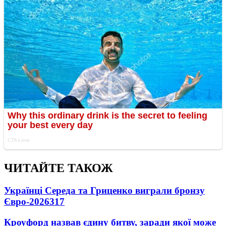
ЧИТАЙТЕ ТАКОЖ
Українці Середа та Гриценко виграли бронзу
Євро-2026
317
Кроуфорд назвав єдину битву, заради якої може