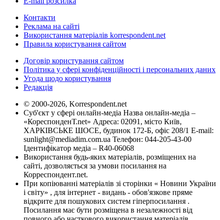
E-mail розсилка
Контакти
Реклама на сайті
Використання матеріалів korrespondent.net
Правила користування сайтом
Договір користування сайтом
Політика у сфері конфіденційності і персональних даних
Угода щодо користування
Редакція
© 2000-2026, Korrespondent.net
Суб'єкт у сфері онлайн-медіа Назва онлайн-медіа –
«КореспонденТ.net» Адреса: 02091, місто Київ,
ХАРКІВСЬКЕ ШОСЕ, будинок 172-Б, офіс 208/1 E-mail:
sunlight@mediadim.com.ua
Телефон: 044-205-43-00
Ідентифікатор медіа – R40-06068
Використання будь-яких матеріалів, розміщених на
сайті, дозволяється за умови посилання на
Корреспондент.net.
При копіюванні матеріалів зі сторінки « Новини України
і світу» , для інтернет - видань - обов'язкове пряме
відкрите для пошукових систем гіперпосилання .
Посилання має бути розміщена в незалежності від
повного або часткового використання матеріалів.