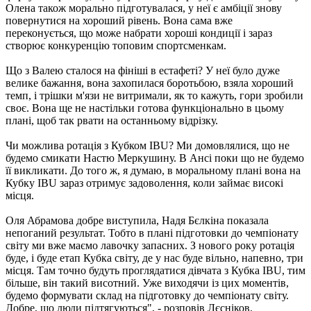
Олена також морально підготувалася, у неї є амбіції знову
повернутися на хороший рівень. Вона сама вже
переконується, що може набрати хороші кондиції і зараз
створює конкуренцію топовим спортсменкам.
Що з Валею сталося на фініші в естафеті? У неї було дуже
велике бажання, вона захопилася боротьбою, взяла хороший
темп, і трішки м'язи не витримали, як то кажуть, гори зробили
своє. Вона ще не настільки готова функціонально в цьому
плані, щоб так рвати на останньому відрізку.
Чи можлива ротація з Кубком IBU? Ми домовлялися, що не
будемо смикати Настю Меркушину. В Ансі поки що не будемо
її викликати. До того ж, я думаю, в моральному плані вона на
Кубку IBU зараз отримує задоволення, коли займає високі
місця.
Оля Абрамова добре виступила, Надя Бєлкіна показала
непоганий результат. Тобто в плані підготовки до чемпіонату
світу ми вже маємо лавочку запасних. З нового року ротація
буде, і буде етап Кубка світу, де у нас буде вільно, напевно, три
місця. Там точно будуть проглядатися дівчата з Кубка IBU, тим
більше, він такий висотний. Уже виходячи із цих моментів,
будемо формувати склад на підготовку до чемпіонату світу.
Добре, що люди підтягуються", - розповів Лєсніков.