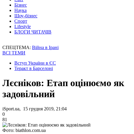
Бізнес
Наука
Шоу-бізнес
Спорт
Lifestyle
БЛОГИ ЧИТАЧІВ
СПЕЦТЕМА:
Війна в Ірані
ВСІ ТЕМИ
Вступ України в ЄС
Теракт в Барселоні
Лєсніков: Етап оцінюємо як
задовільний
iSport.ua, 15 грудня 2019, 21:04
0
81
Фото: biathlon.com.ua