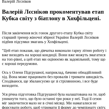
Валерій Лєсніков
Валерій Лєсніков прокоментував етап
Кубка світу з біатлону в Хохфільцені.
Після закінчення всіх гонок другого етапу Кубка світу
старший тренер жіночої збірної України Валерій Лєсніков
підбив підсумки змагань у Хохфільцені.
"Цей етап показав, що дівчатка виконали гарну літню роботу і
вже виходять на хороші кондиції. Вони вже можуть змагатися
на топ-рівні, а цей етап ми оцінюємо як задовільний, тому що
є хороші передумови.
Ось у Олени Підгрушної, наприклад, бачимо обнадійливий
хід. Вона може працювати без провалів і тримати швидкість.
Сподіваюся, ще збалансуємо це зі стріляниною, і все буде
виходити.
Уся річна підготовка Підгрушної була налаштована на те, щоб
уникнути того, що було останні три роки у неї. Тоді її сезон
міг закінчитися мало не в січні місяці. Ми намагалися не
форсувати роботу, щоб утримати її форму до чемпіонату світу.