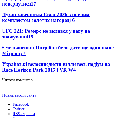
повернутися
17
Лузан завершила Євро-2026 з повним
комплектом золотих нагород
16
UFC 221: Ромеро не вклався у вагу на
зважуванні
15
Ємельяненко: Потрібно було дати ще один шанс
Мітріону
7
Українські велосипедисти взяли весь подіум на
Race Horizon Park 2017 і VR W
4
Читати коментарі
Повна версія сайту
Facebook
Twitter
RSS-стрічки