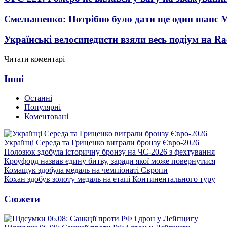
Ємельяненко: Потрібно було дати ще один шанс 
Українські велосипедисти взяли весь подіум на Ra
Читати коментарі
Інші
Останні
Популярні
Коментовані
Українці Середа та Гриценко виграли бронзу Євро-2026
Полозюк здобула історичну бронзу на ЧС-2026 з фехтування
Кроуфорд назвав єдину битву, заради якої може повернутися
Комащук здобула медаль на чемпіонаті Європи
Кохан здобув золоту медаль на етапі Континентального туру
Сюжети