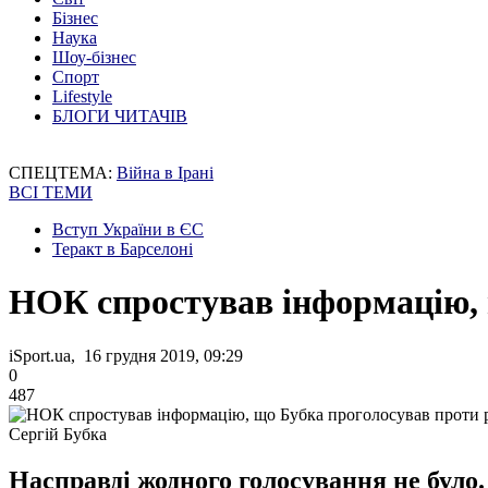
Бізнес
Наука
Шоу-бізнес
Спорт
Lifestyle
БЛОГИ ЧИТАЧІВ
СПЕЦТЕМА:
Війна в Ірані
ВСІ ТЕМИ
Вступ України в ЄС
Теракт в Барселоні
НОК спростував інформацію, 
iSport.ua, 16 грудня 2019, 09:29
0
487
Сергій Бубка
Насправді жодного голосування не було.