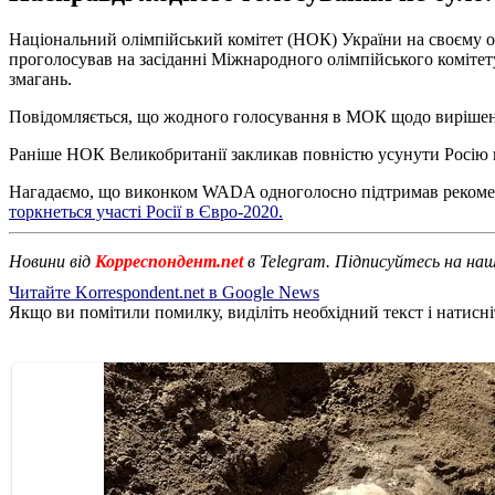
Національний олімпійський комітет (НОК) України на своєму оф
проголосував на засіданні Міжнародного олімпійського коміте
змагань.
Повідомляється, що жодного голосування в МОК щодо вирішен
Раніше НОК Великобританії закликав повністю усунути Росію в
Нагадаємо, що виконком WADA одноголосно підтримав рекомен
торкнеться участі Росії в Євро-2020.
Новини від
Корреспондент.net
в Telegram. Підписуйтесь на на
Читайте Korrespondent.net в Google News
Якщо ви помітили помилку, виділіть необхідний текст і натисніт