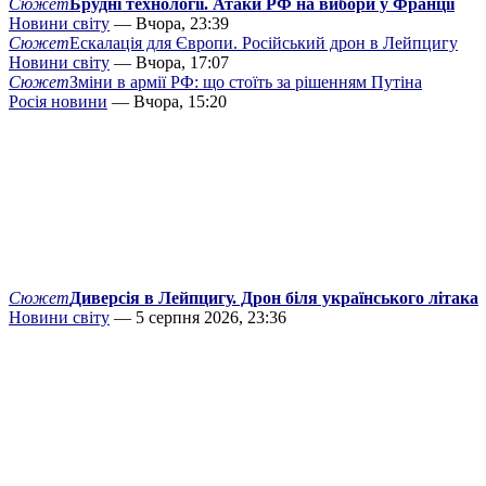
Сюжет
Брудні технології. Атаки РФ на вибори у Франції
Новини світу
— Вчора, 23:39
Сюжет
Ескалація для Європи. Російський дрон в Лейпцигу
Новини світу
— Вчора, 17:07
Сюжет
Зміни в армії РФ: що стоїть за рішенням Путіна
Росія новини
— Вчора, 15:20
Сюжет
Диверсія в Лейпцигу. Дрон біля українського літака
Новини світу
— 5 серпня 2026, 23:36