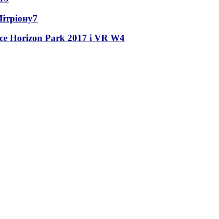
Мітріону
7
ce Horizon Park 2017 і VR W
4