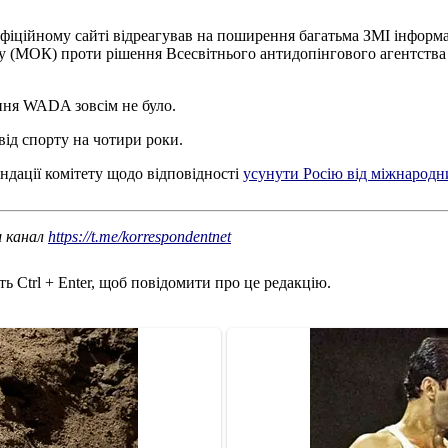
іційному сайті відреагував на поширення багатьма ЗМІ інформаці
ту (МОК) проти рішення Всесвітнього антидопінгового агентств
ня WADA зовсім не було.
ід спорту на чотири роки.
дації комітету щодо відповідності
усунути Росію від міжнародн
ш канал
https://t.me/korrespondentnet
ь Ctrl + Enter, щоб повідомити про це редакцію.