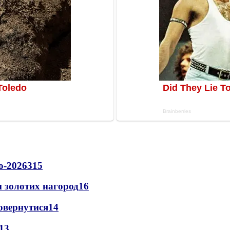
о-2026
315
 золотих нагород
16
повернутися
14
13