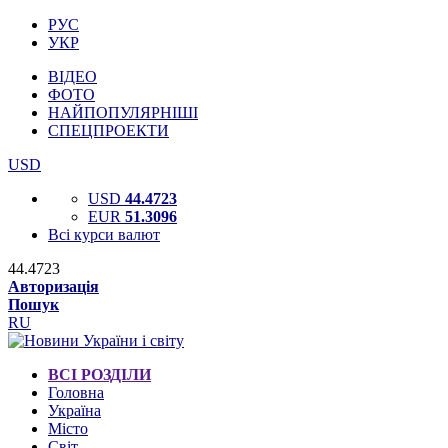
РУС
УКР
ВІДЕО
ФОТО
НАЙПОПУЛЯРНІШІ
СПЕЦПРОЕКТИ
USD
USD
44.4723
EUR
51.3096
Всі курси валют
44.4723
Авторизація
Пошук
RU
ВСІ РОЗДІЛИ
Головна
Україна
Місто
Світ