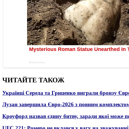
ЧИТАЙТЕ ТАКОЖ
Українці Середа та Гриценко виграли бронзу Євр
Лузан завершила Євро-2026 з повним комплектом
Кроуфорд назвав єдину битву, заради якої може 
UFC 221: Ромеро не вклався у вагу на зважуванні