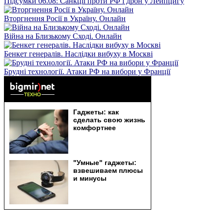
Підсумки 06.08: Санкції проти РФ і дрон у Лейпцигу
Вторгнення Росії в Україну. Онлайн
Війна на Близькому Сході. Онлайн
Бенкет генералів. Наслідки вибуху в Москві
Брудні технології. Атаки РФ на вибори у Франції