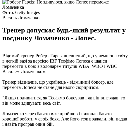
Фото: Getty Images
Василь Ломаченко
Тренер допускає будь-який результат у
поєдинку Ломаченко - Лопес.
Відомий тренер Роберт Гарсія впевнений, що у чемпіона світу
в легкій вазі за версією IBF Теофімо Лопеса є шанси
перемогти в бою з володарем титулів WBA, WBO і WBC
Василем Ломаченком.
Тренер відзначив, що українець - відмінний боксер, але
перемога Лопеса не стане для нього сюрпризом.
"Якщо подивитися, як Теофімо боксував і як він виглядав, то
він може здивувати весь світ.
Ломаченко через багато вже пройшов і виконав багато
хорошої роботи у своїх боях. Але його теж вражали, він падав
і навіть програв один бій.