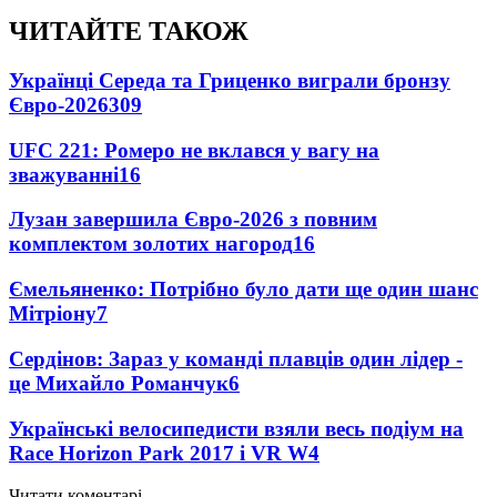
ЧИТАЙТЕ ТАКОЖ
Українці Середа та Гриценко виграли бронзу
Євро-2026
309
UFC 221: Ромеро не вклався у вагу на
зважуванні
16
Лузан завершила Євро-2026 з повним
комплектом золотих нагород
16
Ємельяненко: Потрібно було дати ще один шанс
Мітріону
7
Сердінов: Зараз у команді плавців один лідер -
це Михайло Романчук
6
Українські велосипедисти взяли весь подіум на
Race Horizon Park 2017 і VR W
4
Читати коментарі