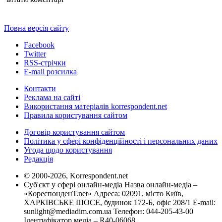
Повна версія сайту
Facebook
Twitter
RSS-стрічки
E-mail розсилка
Контакти
Реклама на сайті
Використання матеріалів korrespondent.net
Правила користування сайтом
Договір користування сайтом
Політика у сфері конфіденційності і персональних даних
Угода щодо користування
Редакція
© 2000-2026, Korrespondent.net
Суб'єкт у сфері онлайн-медіа Назва онлайн-медіа –
«КореспонденТ.net» Адреса: 02091, місто Київ,
ХАРКІВСЬКЕ ШОСЕ, будинок 172-Б, офіс 208/1 E-mail:
sunlight@mediadim.com.ua
Телефон: 044-205-43-00
Ідентифікатор медіа – R40-06068