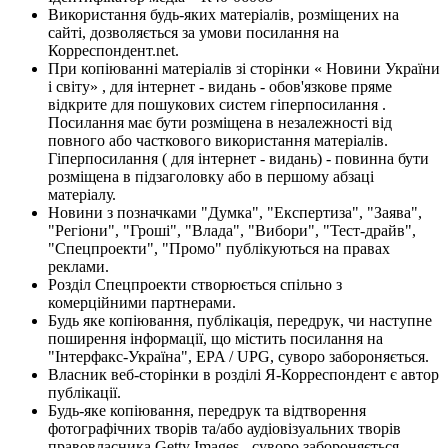
Використання будь-яких матеріалів, розміщених на
сайті, дозволяється за умови посилання на
Корреспондент.net.
При копіюванні матеріалів зі сторінки « Новини України
і світу» , для інтернет - видань - обов'язкове пряме
відкрите для пошукових систем гіперпосилання .
Посилання має бути розміщена в незалежності від
повного або часткового використання матеріалів.
Гіперпосилання ( для інтернет - видань) - повинна бути
розміщена в підзаголовку або в першому абзаці
матеріалу.
Новини з позначками "Думка", "Експертиза", "Заява",
"Регіони", "Гроші", "Влада", "Вибори", "Тест-драйв",
"Спецпроекти", "Промо" публікуються на правах
реклами.
Розділ Спецпроекти створюється спільно з
комерційними партнерами.
Будь яке копіювання, публікація, передрук, чи наступне
поширення інформації, що містить посилання на
"Інтерфакс-Україна", EPA / UPG, суворо забороняється.
Власник веб-сторінки в розділі Я-Корреспондент є автор
публікації.
Будь-яке копіювання, передрук та відтворення
фотографічних творів та/або аудіовізуальних творів
правовласника Getty Images - суворо забороняється.