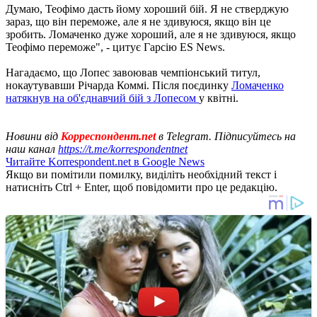
Думаю, Теофімо дасть йому хороший бій. Я не стверджую
зараз, що він переможе, але я не здивуюся, якщо він це
зробить. Ломаченко дуже хороший, але я не здивуюся, якщо
Теофімо переможе", - цитує Гарсію ES News.
Нагадаємо, що Лопес завоював чемпіонський титул,
нокаутувавши Річарда Коммі. Після поєдинку
Ломаченко
натякнув на об'єднавчий бій з Лопесом
у квітні.
Новини від
Корреспондент.net
в Telegram. Підписуйтесь на
наш канал
https://t.me/korrespondentnet
Читайте Korrespondent.net в Google News
Якщо ви помітили помилку, виділіть необхідний текст і
натисніть Ctrl + Enter, щоб повідомити про це редакцію.