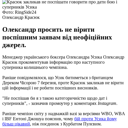
Фото: RingSide24
Олександр Красюк
Олександр просить не вірити
поспішним заявам від неофіційних
джерел.
Менеджер українського боксера Олександра Усика Олександр
Красюк прокоментував інформацію про наступного
суперника колишнього чемпіона.
Раніше повідомлялося, що Усик битиметься з британцем
Дереком Чісорою 7 березня, проте Красюк закликав не вірити
цій інформації і не робити поспішних висновків.
"Не поспішав би я з такою категоричністю щодо дат і
суперників", - зазначив промоутер у коментарях
Instagram
.
Раніше чемпіон світу у надважкій вазі за версіями WBO, WBA
і IBF Ентоні Джошуа пояснив, чому
бій проти Усика йому
більш цікавий
, ніж поєдинок з Курбатом Пулєвим.