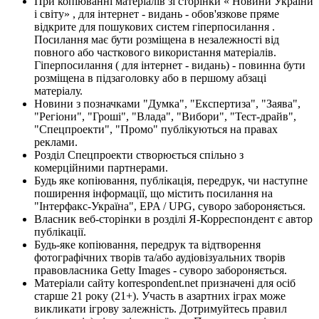
При копіюванні матеріалів зі сторінки « Новини України
і світу» , для інтернет - видань - обов'язкове пряме
відкрите для пошукових систем гіперпосилання .
Посилання має бути розміщена в незалежності від
повного або часткового використання матеріалів.
Гіперпосилання ( для інтернет - видань) - повинна бути
розміщена в підзаголовку або в першому абзаці
матеріалу.
Новини з позначками "Думка", "Експертиза", "Заява",
"Регіони", "Гроші", "Влада", "Вибори", "Тест-драйв",
"Спецпроекти", "Промо" публікуються на правах
реклами.
Розділ Спецпроекти створюється спільно з
комерційними партнерами.
Будь яке копіювання, публікація, передрук, чи наступне
поширення інформації, що містить посилання на
"Інтерфакс-Україна", EPA / UPG, суворо забороняється.
Власник веб-сторінки в розділі Я-Корреспондент є автор
публікації.
Будь-яке копіювання, передрук та відтворення
фотографічних творів та/або аудіовізуальних творів
правовласника Getty Images - суворо забороняється.
Матеріали сайту korrespondent.net призначені для осіб
старше 21 року (21+). Участь в азартних іграх може
викликати ігрову залежність. Дотримуйтесь правил