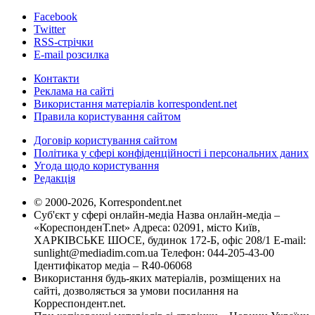
Facebook
Twitter
RSS-стрічки
E-mail розсилка
Контакти
Реклама на сайті
Використання матеріалів korrespondent.net
Правила користування сайтом
Договір користування сайтом
Політика у сфері конфіденційності і персональних даних
Угода щодо користування
Редакція
© 2000-2026, Korrespondent.net
Суб'єкт у сфері онлайн-медіа Назва онлайн-медіа –
«КореспонденТ.net» Адреса: 02091, місто Київ,
ХАРКІВСЬКЕ ШОСЕ, будинок 172-Б, офіс 208/1 E-mail:
sunlight@mediadim.com.ua
Телефон: 044-205-43-00
Ідентифікатор медіа – R40-06068
Використання будь-яких матеріалів, розміщених на
сайті, дозволяється за умови посилання на
Корреспондент.net.