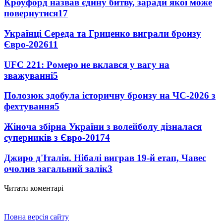
Кроуфорд назвав єдину битву, заради якої може
повернутися
17
Українці Середа та Гриценко виграли бронзу
Євро-2026
11
UFC 221: Ромеро не вклався у вагу на
зважуванні
5
Полозюк здобула історичну бронзу на ЧС-2026 з
фехтування
5
Жіноча збірна України з волейболу дізналася
суперників з Євро-2017
4
Джиро д'Італія. Нібалі виграв 19-й етап, Чавес
очолив загальний залік
3
Читати коментарі
Повна версія сайту