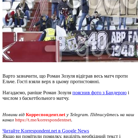
Варто зазначити, що Роман Зозуля відіграв весь матч проти
Ельче. Гості взяли верх в цьому протистоянні.
Нагадаємо, раніше Роман Зозуля
пояснив фото з Бандерою
і
числом з баскетбольного матчу.
Новини від
Корреспондент.net
у Telegram. Підписуйтесь на наш
канал
https://t.me/korrespondentnet
.
Читайте Korrespondent.net в Google News
Якщо ви помітили помилку, виділіть необхідний текст і