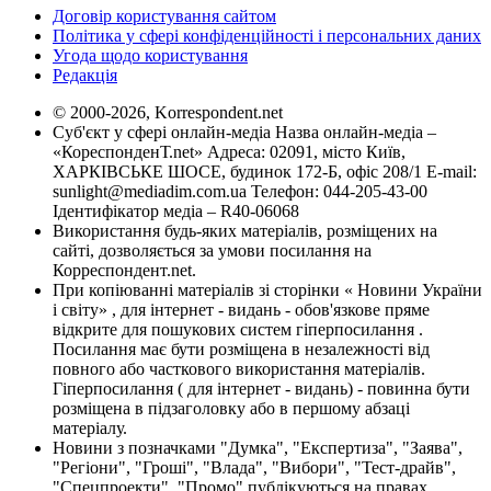
Договір користування сайтом
Політика у сфері конфіденційності і персональних даних
Угода щодо користування
Редакція
© 2000-2026, Korrespondent.net
Суб'єкт у сфері онлайн-медіа Назва онлайн-медіа –
«КореспонденТ.net» Адреса: 02091, місто Київ,
ХАРКІВСЬКЕ ШОСЕ, будинок 172-Б, офіс 208/1 E-mail:
sunlight@mediadim.com.ua
Телефон: 044-205-43-00
Ідентифікатор медіа – R40-06068
Використання будь-яких матеріалів, розміщених на
сайті, дозволяється за умови посилання на
Корреспондент.net.
При копіюванні матеріалів зі сторінки « Новини України
і світу» , для інтернет - видань - обов'язкове пряме
відкрите для пошукових систем гіперпосилання .
Посилання має бути розміщена в незалежності від
повного або часткового використання матеріалів.
Гіперпосилання ( для інтернет - видань) - повинна бути
розміщена в підзаголовку або в першому абзаці
матеріалу.
Новини з позначками "Думка", "Експертиза", "Заява",
"Регіони", "Гроші", "Влада", "Вибори", "Тест-драйв",
"Спецпроекти", "Промо" публікуються на правах