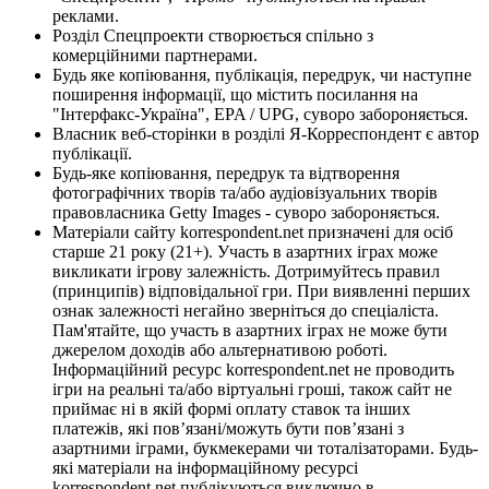
реклами.
Розділ Спецпроекти створюється спільно з
комерційними партнерами.
Будь яке копіювання, публікація, передрук, чи наступне
поширення інформації, що містить посилання на
"Інтерфакс-Україна", EPA / UPG, суворо забороняється.
Власник веб-сторінки в розділі Я-Корреспондент є автор
публікації.
Будь-яке копіювання, передрук та відтворення
фотографічних творів та/або аудіовізуальних творів
правовласника Getty Images - суворо забороняється.
Матеріали сайту korrespondent.net призначені для осіб
старше 21 року (21+). Участь в азартних іграх може
викликати ігрову залежність. Дотримуйтесь правил
(принципів) відповідальної гри. При виявленні перших
ознак залежності негайно зверніться до спеціаліста.
Пам'ятайте, що участь в азартних іграх не може бути
джерелом доходів або альтернативою роботі.
Інформаційний ресурс korrespondent.net не проводить
ігри на реальні та/або віртуальні гроші, також сайт не
приймає ні в якій формі оплату ставок та інших
платежів, які пов’язані/можуть бути пов’язані з
азартними іграми, букмекерами чи тоталізаторами. Будь-
які матеріали на інформаційному ресурсі
korrespondent.net публікуються виключно в