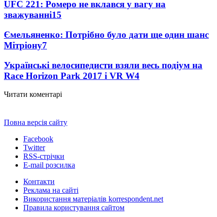
UFC 221: Ромеро не вклався у вагу на
зважуванні
15
Ємельяненко: Потрібно було дати ще один шанс
Мітріону
7
Українські велосипедисти взяли весь подіум на
Race Horizon Park 2017 і VR W
4
Читати коментарі
Повна версія сайту
Facebook
Twitter
RSS-стрічки
E-mail розсилка
Контакти
Реклама на сайті
Використання матеріалів korrespondent.net
Правила користування сайтом