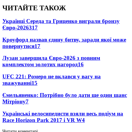
ЧИТАЙТЕ ТАКОЖ
Українці Середа та Гриценко виграли бронзу
Євро-2026
317
Кроуфорд назвав єдину битву, заради якої може
повернутися
17
Лузан завершила Євро-2026 з повним
комплектом золотих нагород
16
UFC 221: Ромеро не вклався у вагу на
зважуванні
15
Ємельяненко: Потрібно було дати ще один шанс
Мітріону
7
Українські велосипедисти взяли весь подіум на
Race Horizon Park 2017 і VR W
4
Читати коментарі