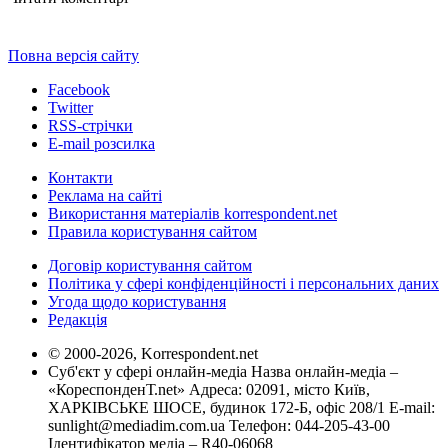
Повна версія сайту
Facebook
Twitter
RSS-стрічки
E-mail розсилка
Контакти
Реклама на сайті
Використання матеріалів korrespondent.net
Правила користування сайтом
Договір користування сайтом
Політика у сфері конфіденційності і персональних даних
Угода щодо користування
Редакція
© 2000-2026, Korrespondent.net
Суб'єкт у сфері онлайн-медіа Назва онлайн-медіа –
«КореспонденТ.net» Адреса: 02091, місто Київ,
ХАРКІВСЬКЕ ШОСЕ, будинок 172-Б, офіс 208/1 E-mail:
sunlight@mediadim.com.ua
Телефон: 044-205-43-00
Ідентифікатор медіа – R40-06068