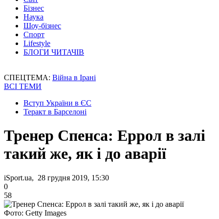
Бізнес
Наука
Шоу-бізнес
Спорт
Lifestyle
БЛОГИ ЧИТАЧІВ
СПЕЦТЕМА:
Війна в Ірані
ВСІ ТЕМИ
Вступ України в ЄС
Теракт в Барселоні
Тренер Спенса: Еррол в залі
такий же, як і до аварії
iSport.ua, 28 грудня 2019, 15:30
0
58
Фото: Getty Images