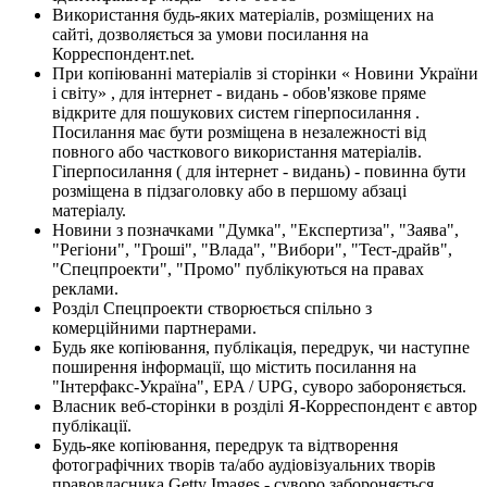
Використання будь-яких матеріалів, розміщених на
сайті, дозволяється за умови посилання на
Корреспондент.net.
При копіюванні матеріалів зі сторінки « Новини України
і світу» , для інтернет - видань - обов'язкове пряме
відкрите для пошукових систем гіперпосилання .
Посилання має бути розміщена в незалежності від
повного або часткового використання матеріалів.
Гіперпосилання ( для інтернет - видань) - повинна бути
розміщена в підзаголовку або в першому абзаці
матеріалу.
Новини з позначками "Думка", "Експертиза", "Заява",
"Регіони", "Гроші", "Влада", "Вибори", "Тест-драйв",
"Спецпроекти", "Промо" публікуються на правах
реклами.
Розділ Спецпроекти створюється спільно з
комерційними партнерами.
Будь яке копіювання, публікація, передрук, чи наступне
поширення інформації, що містить посилання на
"Інтерфакс-Україна", EPA / UPG, суворо забороняється.
Власник веб-сторінки в розділі Я-Корреспондент є автор
публікації.
Будь-яке копіювання, передрук та відтворення
фотографічних творів та/або аудіовізуальних творів
правовласника Getty Images - суворо забороняється.