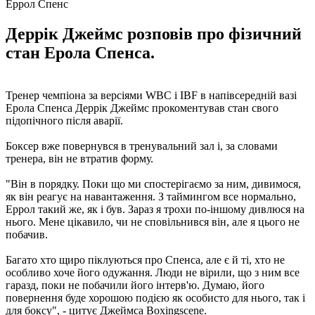
Еррол Спенс
Деррік Джеймс розповів про фізичний
стан Ерола Спенса.
Тренер чемпіона за версіями WBC і IBF в напівсередній вазі
Ерола Спенса Деррік Джеймс прокоментував стан свого
підопічного після аварії.
Боксер вже повернувся в тренувальний зал і, за словами
тренера, він не втратив форму.
"Він в порядку. Поки що ми спостерігаємо за ним, дивимося,
як він реагує на навантаження. З таймингом все нормально,
Еррол такий же, як і був. Зараз я трохи по-іншому дивлюся на
нього. Мене цікавило, чи не сповільнився він, але я цього не
побачив.
Багато хто щиро піклуються про Спенса, але є й ті, хто не
особливо хоче його одужання. Люди не вірили, що з ним все
гаразд, поки не побачили його інтерв'ю. Думаю, його
повернення буде хорошою подією як особисто для нього, так і
для боксу", - цитує Джеймса Boxingscene.