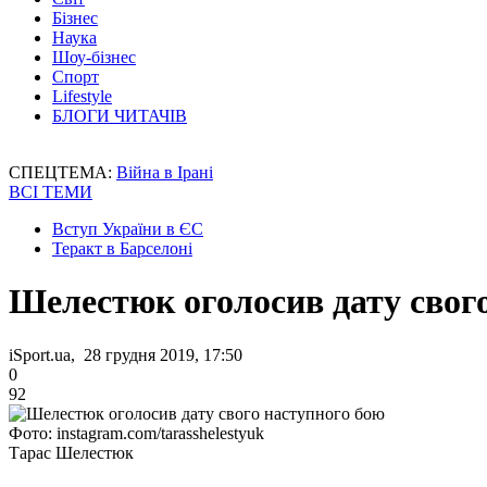
Бізнес
Наука
Шоу-бізнес
Спорт
Lifestyle
БЛОГИ ЧИТАЧІВ
СПЕЦТЕМА:
Війна в Ірані
ВСІ ТЕМИ
Вступ України в ЄС
Теракт в Барселоні
Шелестюк оголосив дату свог
iSport.ua, 28 грудня 2019, 17:50
0
92
Фото: instagram.com/tarasshelestyuk
Тарас Шелестюк