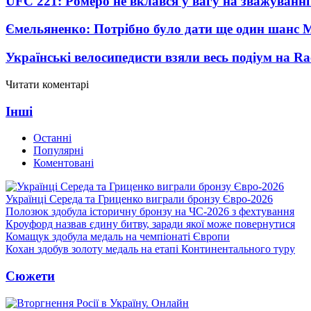
UFC 221: Ромеро не вклався у вагу на зважуванні
Ємельяненко: Потрібно було дати ще один шанс 
Українські велосипедисти взяли весь подіум на Ra
Читати коментарі
Інші
Останні
Популярні
Коментовані
Українці Середа та Гриценко виграли бронзу Євро-2026
Полозюк здобула історичну бронзу на ЧС-2026 з фехтування
Кроуфорд назвав єдину битву, заради якої може повернутися
Комащук здобула медаль на чемпіонаті Європи
Кохан здобув золоту медаль на етапі Континентального туру
Сюжети