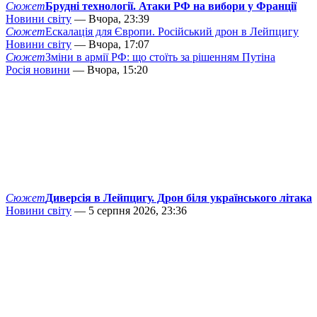
Сюжет
Брудні технології. Атаки РФ на вибори у Франції
Новини світу
— Вчора, 23:39
Сюжет
Ескалація для Європи. Російський дрон в Лейпцигу
Новини світу
— Вчора, 17:07
Сюжет
Зміни в армії РФ: що стоїть за рішенням Путіна
Росія новини
— Вчора, 15:20
Сюжет
Диверсія в Лейпцигу. Дрон біля українського літака
Новини світу
— 5 серпня 2026, 23:36