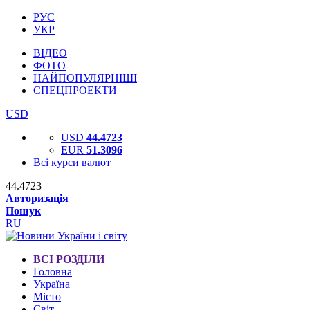
РУС
УКР
ВІДЕО
ФОТО
НАЙПОПУЛЯРНІШІ
СПЕЦПРОЕКТИ
USD
USD
44.4723
EUR
51.3096
Всі курси валют
44.4723
Авторизація
Пошук
RU
ВСІ РОЗДІЛИ
Головна
Україна
Місто
Світ