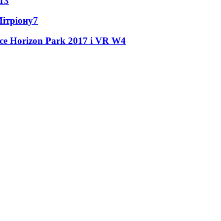
13
Мітріону
7
ce Horizon Park 2017 і VR W
4