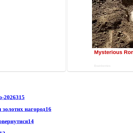
о-2026
315
 золотих нагород
16
повернутися
14