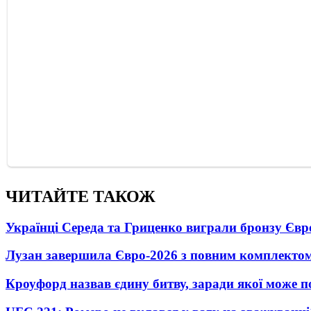
ЧИТАЙТЕ ТАКОЖ
Українці Середа та Гриценко виграли бронзу Євр
Лузан завершила Євро-2026 з повним комплектом
Кроуфорд назвав єдину битву, заради якої може 