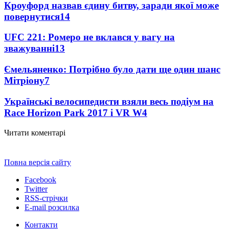
Кроуфорд назвав єдину битву, заради якої може
повернутися
14
UFC 221: Ромеро не вклався у вагу на
зважуванні
13
Ємельяненко: Потрібно було дати ще один шанс
Мітріону
7
Українські велосипедисти взяли весь подіум на
Race Horizon Park 2017 і VR W
4
Читати коментарі
Повна версія сайту
Facebook
Twitter
RSS-стрічки
E-mail розсилка
Контакти