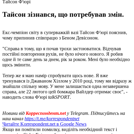
Тайсон Ф'юрі
Тайсон зізнався, що потребував змін.
Екс-чемпіон світу в суперважкій вазі Тайсон Ф'юрі пояснив,
чому припинив співпрацю з Беном Девісоном.
"Справа в тому, що я почав трохи застоюватися. Відчував
постійні повторення рухів, не було нічого нового. Я робив
одне й те саме день за днем, рік за роком. Мені було необхідно
щось змінити.
Тепер же я маю намір спробувати щось нове. Я вже
тренувався із Джаваном Хіллом у 2010 році, тому ми відразу ж
знайшли спільну мову. У мене залишається одна незавершена
справа, але 22 лютого цей бомжара Вайлдер отримає своє", -
наводить слова Ф'юрі
talkSPORT
.
Новини від
Корреспондент.net
у Telegram. Підписуйтесь на
наш канал
https://t.me/korrespondentnet
Читайте Korrespondent.net в Google News
Якщо ви помітили помилку, виділіть необхідний текст і