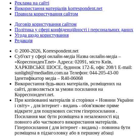
Реклама на сайті
Використання матеріалів korrespondent.net
Правила користування сайтом
Договір користування сайтом
Політика у сфері конфіденційності і персональних даних
Угода щодо користування
Редакція
© 2000-2026, Korrespondent.net
Суб'єкт у сфері онлайн-медіа Назва онлайн-медіа –
«КореспонденТ.net» Адреса: 02091, місто Київ,
ХАРКІВСЬКЕ ШОСЕ, будинок 172-Б, офіс 208/1 E-mail:
sunlight@mediadim.com.ua
Телефон: 044-205-43-00
Ідентифікатор медіа – R40-06068
Використання будь-яких матеріалів, розміщених на
сайті, дозволяється за умови посилання на
Корреспондент.net.
При копіюванні матеріалів зі сторінки « Новини України
і світу» , для інтернет - видань - обов'язкове пряме
відкрите для пошукових систем гіперпосилання .
Посилання має бути розміщена в незалежності від
повного або часткового використання матеріалів.
Гіперпосилання ( для інтернет - видань) - повинна бути
розміщена в підзаголовку або в першому абзаці