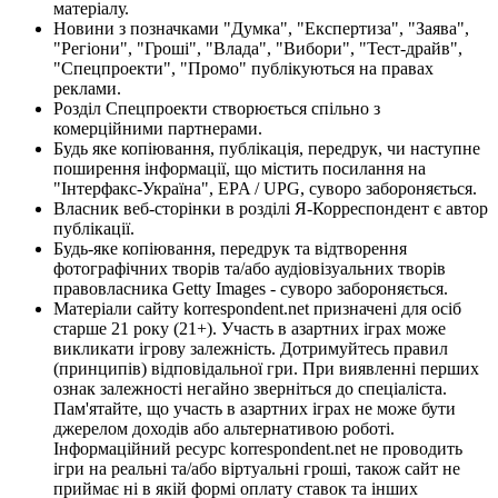
матеріалу.
Новини з позначками "Думка", "Експертиза", "Заява",
"Регіони", "Гроші", "Влада", "Вибори", "Тест-драйв",
"Спецпроекти", "Промо" публікуються на правах
реклами.
Розділ Спецпроекти створюється спільно з
комерційними партнерами.
Будь яке копіювання, публікація, передрук, чи наступне
поширення інформації, що містить посилання на
"Інтерфакс-Україна", EPA / UPG, суворо забороняється.
Власник веб-сторінки в розділі Я-Корреспондент є автор
публікації.
Будь-яке копіювання, передрук та відтворення
фотографічних творів та/або аудіовізуальних творів
правовласника Getty Images - суворо забороняється.
Матеріали сайту korrespondent.net призначені для осіб
старше 21 року (21+). Участь в азартних іграх може
викликати ігрову залежність. Дотримуйтесь правил
(принципів) відповідальної гри. При виявленні перших
ознак залежності негайно зверніться до спеціаліста.
Пам'ятайте, що участь в азартних іграх не може бути
джерелом доходів або альтернативою роботі.
Інформаційний ресурс korrespondent.net не проводить
ігри на реальні та/або віртуальні гроші, також сайт не
приймає ні в якій формі оплату ставок та інших