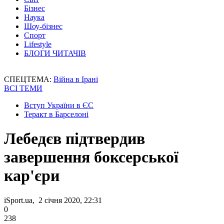
Бізнес
Наука
Шоу-бізнес
Спорт
Lifestyle
БЛОГИ ЧИТАЧІВ
СПЕЦТЕМА:
Війна в Ірані
ВСІ ТЕМИ
Вступ України в ЄС
Теракт в Барселоні
Лебедєв підтвердив
завершення боксерської
кар'єри
iSport.ua, 2 січня 2020, 22:31
0
238