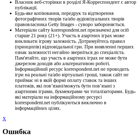
Власник веб-сторінки в розділі Я-Корреспондент є автор
публікації.
Будь-яке копіювання, передрук та відтворення
фотографічних творів та/або аудіовізуальних творів
правовласника Getty Images - суворо забороняється.
Матеріали сайту korrespondent.net призначені для осіб
старше 21 року (21+). Участь в азартних іграх може
викликати ігрову залежність. Дотримуйтесь правил
(принципів) відповідальної гри. При виявленні перших
ознак залежності негайно зверніться до спеціаліста.
Пам'ятайте, що участь в азартних іграх не може бути
джерелом доходів або альтернативою роботі.
Інформаційний ресурс korrespondent.net не проводить
ігри на реальні та/або віртуальні гроші, також сайт не
приймає ні в якій формі оплату ставок та інших
платежів, які пов’язані/можуть бути пов’язані з
азартними іграми, букмекерами чи тоталізаторами. Будь-
які матеріали на інформаційному ресурсі
korrespondent.net публікуються виключно в
інформаційних цілях.
X
Ошибка