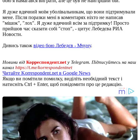
бою я намагався виграти, але це був не найгірший бій.
Я дуже вдячний моїм уболівальникам, що вони підтримували
мене. Після поразки мені в коментарях ніхто не написав
"мішок", "лох". Я дуже вдячний всім за підтримку! Просто
прийшов час сказати собі "стоп", - цитує Лебедєва РИА
Новости.
Дивись також
відео бою Лебедєв - Мчуну
.
Новини від
Корреспондент.net
у Telegram. Підписуйтесь на наш
канал
https://t.me/korrespondentnet
Читайте Korrespondent.net в Google News
Якщо ви помітили помилку, виділіть необхідний текст і
натисніть Ctrl + Enter, щоб повідомити про це редакцію.