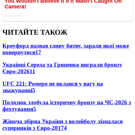
ЧИТАЙТЕ ТАКОЖ
Кроуфорд назвав єдину битву, заради якої може
повернутися
17
Українці Середа та Гриценко виграли бронзу
Євро-2026
11
UFC 221: Ромеро не вклався у вагу на
зважуванні
5
Полозюк здобула історичну бронзу на ЧС-2026 з
фехтування
5
Жіноча збірна України з волейболу дізналася
суперників з Євро-2017
4