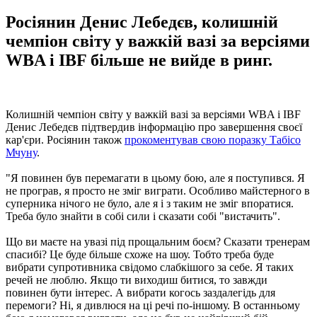
Росіянин Денис Лебедєв, колишній
чемпіон світу у важкій вазі за версіями
WBA і IBF більше не вийде в ринг.
Колишній чемпіон світу у важкій вазі за версіями WBA і IBF
Денис Лебедєв підтвердив інформацію про завершення своєї
кар'єри. Росіянин також
прокоментував свою поразку Табісо
Мчуну
.
"Я повинен був перемагати в цьому бою, але я поступився. Я
не програв, я просто не зміг виграти. Особливо майстерного в
суперника нічого не було, але я і з таким не зміг впоратися.
Треба було знайти в собі сили і сказати собі "вистачить".
Що ви маєте на увазі під прощальним боєм? Сказати тренерам
спасибі? Це буде більше схоже на шоу. Тобто треба буде
вибрати супротивника свідомо слабкішого за себе. Я таких
речей не люблю. Якщо ти виходиш битися, то завжди
повинен бути інтерес. А вибрати когось заздалегідь для
перемоги? Ні, я дивлюся на ці речі по-іншому. В останньому