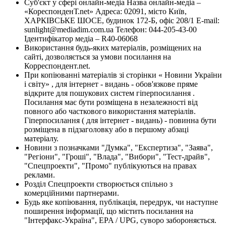
Суб'єкт у сфері онлайн-медіа Назва онлайн-медіа –
«КореспонденТ.net» Адреса: 02091, місто Київ,
ХАРКІВСЬКЕ ШОСЕ, будинок 172-Б, офіс 208/1 E-mail:
sunlight@mediadim.com.ua
Телефон: 044-205-43-00
Ідентифікатор медіа – R40-06068
Використання будь-яких матеріалів, розміщених на
сайті, дозволяється за умови посилання на
Корреспондент.net.
При копіюванні матеріалів зі сторінки « Новини України
і світу» , для інтернет - видань - обов'язкове пряме
відкрите для пошукових систем гіперпосилання .
Посилання має бути розміщена в незалежності від
повного або часткового використання матеріалів.
Гіперпосилання ( для інтернет - видань) - повинна бути
розміщена в підзаголовку або в першому абзаці
матеріалу.
Новини з позначками "Думка", "Експертиза", "Заява",
"Регіони", "Гроші", "Влада", "Вибори", "Тест-драйв",
"Спецпроекти", "Промо" публікуються на правах
реклами.
Розділ Спецпроекти створюється спільно з
комерційними партнерами.
Будь яке копіювання, публікація, передрук, чи наступне
поширення інформації, що містить посилання на
"Інтерфакс-Україна", EPA / UPG, суворо забороняється.