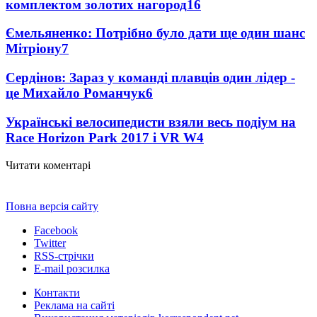
комплектом золотих нагород
16
Ємельяненко: Потрібно було дати ще один шанс
Мітріону
7
Сердінов: Зараз у команді плавців один лідер -
це Михайло Романчук
6
Українські велосипедисти взяли весь подіум на
Race Horizon Park 2017 і VR W
4
Читати коментарі
Повна версія сайту
Facebook
Twitter
RSS-стрічки
E-mail розсилка
Контакти
Реклама на сайті