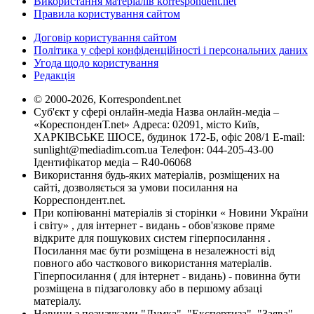
Використання матеріалів korrespondent.net
Правила користування сайтом
Договір користування сайтом
Політика у сфері конфіденційності і персональних даних
Угода щодо користування
Редакція
© 2000-2026, Korrespondent.net
Суб'єкт у сфері онлайн-медіа Назва онлайн-медіа –
«КореспонденТ.net» Адреса: 02091, місто Київ,
ХАРКІВСЬКЕ ШОСЕ, будинок 172-Б, офіс 208/1 E-mail:
sunlight@mediadim.com.ua
Телефон: 044-205-43-00
Ідентифікатор медіа – R40-06068
Використання будь-яких матеріалів, розміщених на
сайті, дозволяється за умови посилання на
Корреспондент.net.
При копіюванні матеріалів зі сторінки « Новини України
і світу» , для інтернет - видань - обов'язкове пряме
відкрите для пошукових систем гіперпосилання .
Посилання має бути розміщена в незалежності від
повного або часткового використання матеріалів.
Гіперпосилання ( для інтернет - видань) - повинна бути
розміщена в підзаголовку або в першому абзаці
матеріалу.
Новини з позначками "Думка", "Експертиза", "Заява",