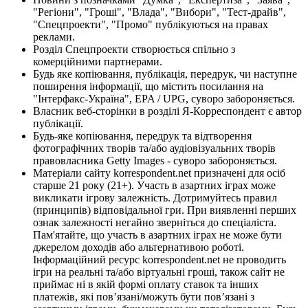
"Регіони", "Гроші", "Влада", "Вибори", "Тест-драйв",
"Спецпроекти", "Промо" публікуються на правах
реклами.
Розділ Спецпроекти створюється спільно з
комерційними партнерами.
Будь яке копіювання, публікація, передрук, чи наступне
поширення інформації, що містить посилання на
"Інтерфакс-Україна", EPA / UPG, суворо забороняється.
Власник веб-сторінки в розділі Я-Корреспондент є автор
публікації.
Будь-яке копіювання, передрук та відтворення
фотографічних творів та/або аудіовізуальних творів
правовласника Getty Images - суворо забороняється.
Матеріали сайту korrespondent.net призначені для осіб
старше 21 року (21+). Участь в азартних іграх може
викликати ігрову залежність. Дотримуйтесь правил
(принципів) відповідальної гри. При виявленні перших
ознак залежності негайно зверніться до спеціаліста.
Пам'ятайте, що участь в азартних іграх не може бути
джерелом доходів або альтернативою роботі.
Інформаційний ресурс korrespondent.net не проводить
ігри на реальні та/або віртуальні гроші, також сайт не
приймає ні в якій формі оплату ставок та інших
платежів, які пов’язані/можуть бути пов’язані з