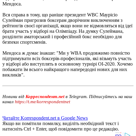
Мендоса.
Вся справа в тому, що раніше президент WBC Маурісіо
Сулейман пригрозив боксерам дворічним виключенням з
рейтингів своєї організації, якщо вони не відмовляться від ідеї
брати участь у відборі на Олімпіаду. На думку Сулеймана,
розділити аматорський і професійний бокс необхідно для
безпеки спортсменів.
Мендоса ж думає інакше: "Ми у WBA продовжимо повністю
підтримувати всіх боксерів-професіоналів, які візьмуть участь
у відборі або виступлять в основному турнірі ОІ-2020. Хочемо
побажати їм всього найкращого напередодні нових для них
викликів".
Новини від
Корреспондент.net
в Telegram. Підписуйтесь на наш
канал
https://t.me/korrespondentnet
Читайте Korrespondent.net в Google News
Якщо ви помітили помилку, виділіть необхідний текст і
натисніть Ctrl + Enter, щоб повідомити про це редакцію.