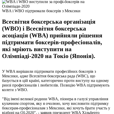
WBA і WBO підтримали боксерів з Мексики
Всесвітня боксерська організація
(WBO) і Всесвітня боксерська
асоціація (WBA) прийняли рішення
підтримати боксерів-професіоналів,
які мріють виступити на
Олімпіаді-2020 на Токіо (Японія).
У WBA вирішили підтримати професійних боксерів з
Мексики, адже Всесвітня боксерська рада (WBC), що
базується в цій країні, категорично проти виступу на одному
ринзі професіоналів і любителів. Позицію WBA підтримують
колеги з WBO.
"Від імені великої родини WBA, піонера в галузі управління
кулачним спортом, яку я очолюю, хочу висловити підтримку
боксерам-професіоналам з Мексики, які хочуть брати участь у
відборі на ОІ-2020", - заявив президент WBA Хільберто