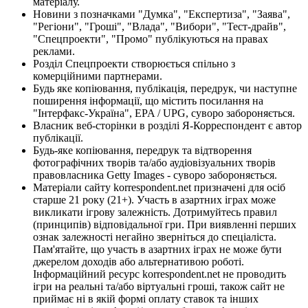
матеріалу.
Новини з позначками "Думка", "Експертиза", "Заява",
"Регіони", "Гроші", "Влада", "Вибори", "Тест-драйв",
"Спецпроекти", "Промо" публікуються на правах
реклами.
Розділ Спецпроекти створюється спільно з
комерційними партнерами.
Будь яке копіювання, публікація, передрук, чи наступне
поширення інформації, що містить посилання на
"Інтерфакс-Україна", EPA / UPG, суворо забороняється.
Власник веб-сторінки в розділі Я-Корреспондент є автор
публікації.
Будь-яке копіювання, передрук та відтворення
фотографічних творів та/або аудіовізуальних творів
правовласника Getty Images - суворо забороняється.
Матеріали сайту korrespondent.net призначені для осіб
старше 21 року (21+). Участь в азартних іграх може
викликати ігрову залежність. Дотримуйтесь правил
(принципів) відповідальної гри. При виявленні перших
ознак залежності негайно зверніться до спеціаліста.
Пам'ятайте, що участь в азартних іграх не може бути
джерелом доходів або альтернативою роботі.
Інформаційний ресурс korrespondent.net не проводить
ігри на реальні та/або віртуальні гроші, також сайт не
приймає ні в якій формі оплату ставок та інших