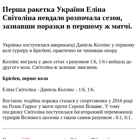
Перша ракетка України Еліна
Світоліна невдало розпочала сезон,
зазнавши поразки в першому ж матчі.
Українка поступилася американці Даніель Коллінс у першому
колі турніру в Брісбені, практично не чинивши опору.
Коллінс виграла у двох сетах з рахунком 1:6, 1:6 і вийшла до
другого кола. Світоліна ж залишає змагання.
Брісбен, перше коло
Еліна Світоліна - Даніель Коллінс - 1:6, 1:6.
Востаннє подібна поразка сталася у спортсменки у 2016 році
на
Ролан Гаррос
у матчі проти Серени Вільямс. У тому
поєдинку Світоліна поступилася багаторазовій переможниці
турнірів Великого шолома з таким самим рахунком - 6:1, 6:1.