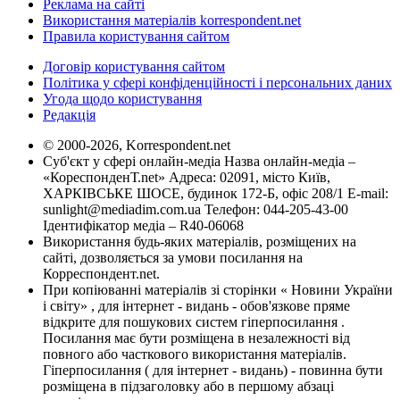
Реклама на сайті
Використання матеріалів korrespondent.net
Правила користування сайтом
Договір користування сайтом
Політика у сфері конфіденційності і персональних даних
Угода щодо користування
Редакція
© 2000-2026, Korrespondent.net
Суб'єкт у сфері онлайн-медіа Назва онлайн-медіа –
«КореспонденТ.net» Адреса: 02091, місто Київ,
ХАРКІВСЬКЕ ШОСЕ, будинок 172-Б, офіс 208/1 E-mail:
sunlight@mediadim.com.ua
Телефон: 044-205-43-00
Ідентифікатор медіа – R40-06068
Використання будь-яких матеріалів, розміщених на
сайті, дозволяється за умови посилання на
Корреспондент.net.
При копіюванні матеріалів зі сторінки « Новини України
і світу» , для інтернет - видань - обов'язкове пряме
відкрите для пошукових систем гіперпосилання .
Посилання має бути розміщена в незалежності від
повного або часткового використання матеріалів.
Гіперпосилання ( для інтернет - видань) - повинна бути
розміщена в підзаголовку або в першому абзаці