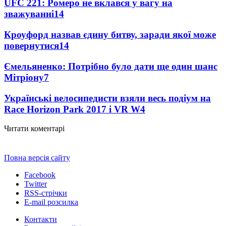
UFC 221: Ромеро не вклався у вагу на
зважуванні
14
Кроуфорд назвав єдину битву, заради якої може
повернутися
14
Ємельяненко: Потрібно було дати ще один шанс
Мітріону
7
Українські велосипедисти взяли весь подіум на
Race Horizon Park 2017 і VR W
4
Читати коментарі
Повна версія сайту
Facebook
Twitter
RSS-стрічки
E-mail розсилка
Контакти