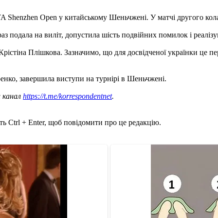
 Shenzhen Open у китайському Шеньчжені. У матчі другого кола в
з подала на виліт, допустила шість подвійних помилок і реалізу
рістіна Плішкова. Зазначимо, що для досвідченої українки це пер
ренко, завершила виступи на турнірі в Шеньчжені.
ш канал
https://t.me/korrespondentnet
.
ь Ctrl + Enter, щоб повідомити про це редакцію.