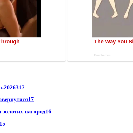
о-2026
317
повернутися
17
 золотих нагород
16
15