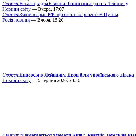
Сюжет
Ескалація для Європи. Російський дрон в Лейпцигу
Новини світу
— Вчора, 17:07
Сюжет
Зміни в армії РФ: що стоїть за рішенням Путіна
Росія новини
— Вчора, 15:20
Сюжет
Диверсія в Лейпцигу. Дрон біля українського літака
Новини світу
— 5 серпня 2026, 23:36
Сюжет
"Намагаються зламати Київ". Реакція Заходу на уда