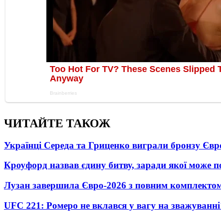
ЧИТАЙТЕ ТАКОЖ
Українці Середа та Гриценко виграли бронзу Євр
Кроуфорд назвав єдину битву, заради якої може 
Лузан завершила Євро-2026 з повним комплектом
UFC 221: Ромеро не вклався у вагу на зважуванні