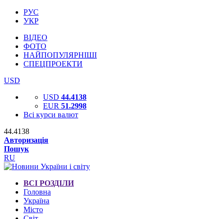
РУС
УКР
ВІДЕО
ФОТО
НАЙПОПУЛЯРНІШІ
СПЕЦПРОЕКТИ
USD
USD
44.4138
EUR
51.2998
Всі курси валют
44.4138
Авторизація
Пошук
RU
ВСІ РОЗДІЛИ
Головна
Україна
Місто
Світ