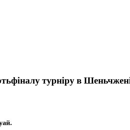
ртьфіналу турніру в Шеньчжен
уай.