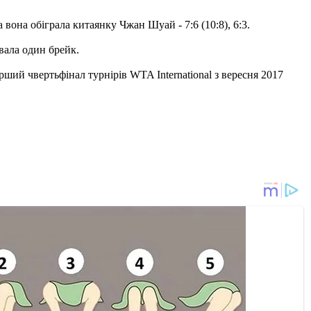
она обіграла китаянку Чжан Шуай - 7:6 (10:8), 6:3.
вала один брейк.
ший чвертьфінал турнірів WTA International з вересня 2017