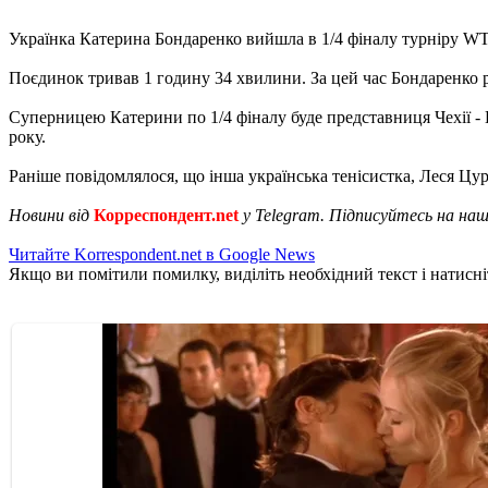
Українка Катерина Бондаренко вийшла в 1/4 фіналу турніру WTA
Поєдинок тривав 1 годину 34 хвилини. За цей час Бондаренко ра
Суперницею Катерини по 1/4 фіналу буде представниця Чехії - К
року.
Раніше повідомлялося, що інша українська тенісистка, Леся Цу
Новини від
Корреспондент.net
у Telegram. Підписуйтесь на на
Читайте Korrespondent.net в Google News
Якщо ви помітили помилку, виділіть необхідний текст і натисніт