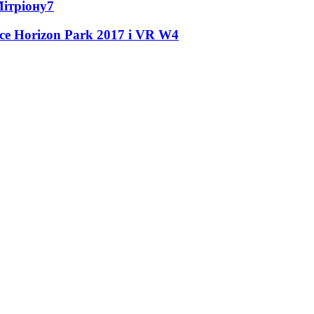
Мітріону
7
ce Horizon Park 2017 і VR W
4