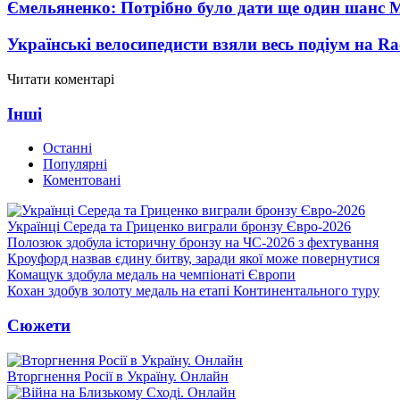
Ємельяненко: Потрібно було дати ще один шанс 
Українські велосипедисти взяли весь подіум на Ra
Читати коментарі
Інші
Останні
Популярні
Коментовані
Українці Середа та Гриценко виграли бронзу Євро-2026
Полозюк здобула історичну бронзу на ЧС-2026 з фехтування
Кроуфорд назвав єдину битву, заради якої може повернутися
Комащук здобула медаль на чемпіонаті Європи
Кохан здобув золоту медаль на етапі Континентального туру
Сюжети
Вторгнення Росії в Україну. Онлайн