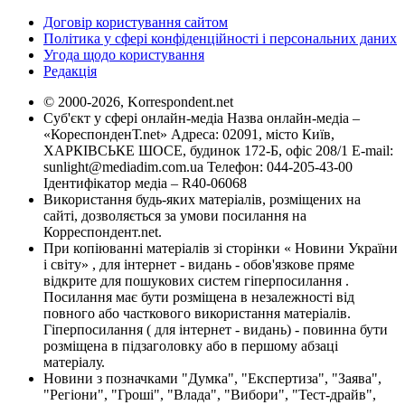
Договір користування сайтом
Політика у сфері конфіденційності і персональних даних
Угода щодо користування
Редакція
© 2000-2026, Korrespondent.net
Суб'єкт у сфері онлайн-медіа Назва онлайн-медіа –
«КореспонденТ.net» Адреса: 02091, місто Київ,
ХАРКІВСЬКЕ ШОСЕ, будинок 172-Б, офіс 208/1 E-mail:
sunlight@mediadim.com.ua
Телефон: 044-205-43-00
Ідентифікатор медіа – R40-06068
Використання будь-яких матеріалів, розміщених на
сайті, дозволяється за умови посилання на
Корреспондент.net.
При копіюванні матеріалів зі сторінки « Новини України
і світу» , для інтернет - видань - обов'язкове пряме
відкрите для пошукових систем гіперпосилання .
Посилання має бути розміщена в незалежності від
повного або часткового використання матеріалів.
Гіперпосилання ( для інтернет - видань) - повинна бути
розміщена в підзаголовку або в першому абзаці
матеріалу.
Новини з позначками "Думка", "Експертиза", "Заява",
"Регіони", "Гроші", "Влада", "Вибори", "Тест-драйв",