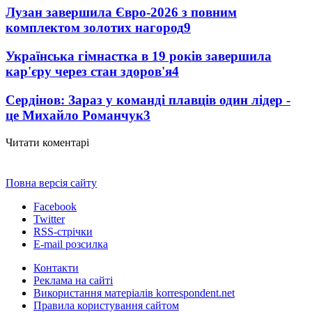
Лузан завершила Євро-2026 з повним
комплектом золотих нагород
9
Українська гімнастка в 19 років завершила
кар'єру через стан здоров'я
4
Сердінов: Зараз у команді плавців один лідер -
це Михайло Романчук
3
Читати коментарі
Повна версія сайту
Facebook
Twitter
RSS-стрічки
E-mail розсилка
Контакти
Реклама на сайті
Використання матеріалів korrespondent.net
Правила користування сайтом