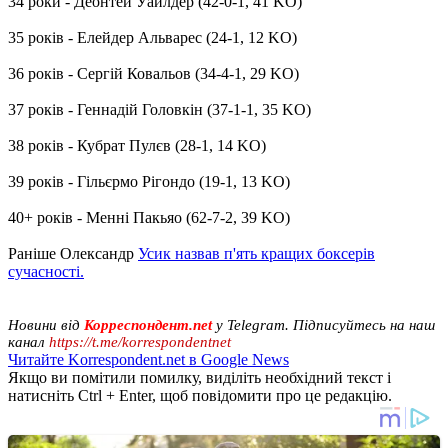
34 роки - Деонтей Уайлдер (42-0-1, 41 KO)
35 років - Елейдер Альварес (24-1, 12 KO)
36 років - Сергій Ковальов (34-4-1, 29 KO)
37 років - Геннадій Головкін (37-1-1, 35 KO)
38 років - Кубрат Пулєв (28-1, 14 KO)
39 років - Гільєрмо Рігондо (19-1, 13 KO)
40+ років - Менні Пакьяо (62-7-2, 39 KO)
Раніше Олександр
Усик назвав п'ять кращих боксерів
сучасності.
Новини від
Корреспондент.net
у Telegram. Підписуйтесь на наш
канал
https://t.me/korrespondentnet
Читайте Korrespondent.net в Google News
Якщо ви помітили помилку, виділіть необхідний текст і
натисніть Ctrl + Enter, щоб повідомити про це редакцію.