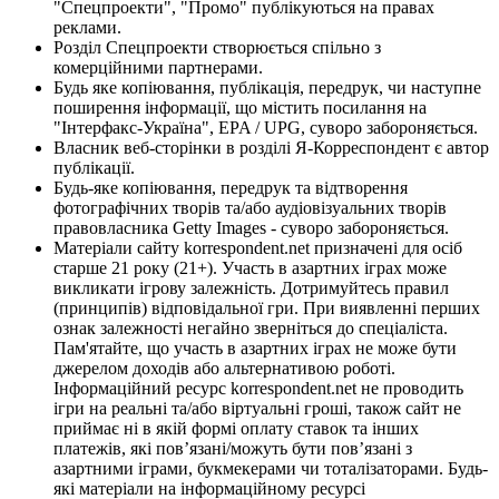
"Спецпроекти", "Промо" публікуються на правах
реклами.
Розділ Спецпроекти створюється спільно з
комерційними партнерами.
Будь яке копіювання, публікація, передрук, чи наступне
поширення інформації, що містить посилання на
"Інтерфакс-Україна", EPA / UPG, суворо забороняється.
Власник веб-сторінки в розділі Я-Корреспондент є автор
публікації.
Будь-яке копіювання, передрук та відтворення
фотографічних творів та/або аудіовізуальних творів
правовласника Getty Images - суворо забороняється.
Матеріали сайту korrespondent.net призначені для осіб
старше 21 року (21+). Участь в азартних іграх може
викликати ігрову залежність. Дотримуйтесь правил
(принципів) відповідальної гри. При виявленні перших
ознак залежності негайно зверніться до спеціаліста.
Пам'ятайте, що участь в азартних іграх не може бути
джерелом доходів або альтернативою роботі.
Інформаційний ресурс korrespondent.net не проводить
ігри на реальні та/або віртуальні гроші, також сайт не
приймає ні в якій формі оплату ставок та інших
платежів, які пов’язані/можуть бути пов’язані з
азартними іграми, букмекерами чи тоталізаторами. Будь-
які матеріали на інформаційному ресурсі