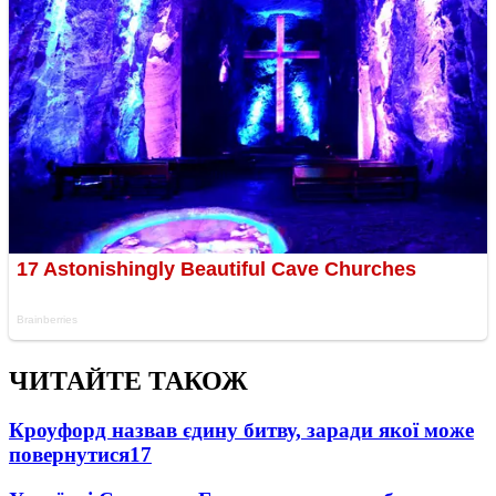
ЧИТАЙТЕ ТАКОЖ
Кроуфорд назвав єдину битву, заради якої може
повернутися
17