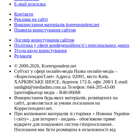
E-mail розсилка
Контакти
Реклама на сайті
Використання матеріалів korrespondent.net
Правила користування сайтом
Договір користування сайтом
Політика у сфері конфіденційності і персональних даних
Угода щодо користування
Редакція
© 2000-2026, Korrespondent.net
Суб'єкт у сфері онлайн-медіа Назва онлайн-медіа –
«КореспонденТ.net» Адреса: 02091, місто Київ,
ХАРКІВСЬКЕ ШОСЕ, будинок 172-Б, офіс 208/1 E-mail:
sunlight@mediadim.com.ua
Телефон: 044-205-43-00
Ідентифікатор медіа – R40-06068
Використання будь-яких матеріалів, розміщених на
сайті, дозволяється за умови посилання на
Корреспондент.net.
При копіюванні матеріалів зі сторінки « Новини України
і світу» , для інтернет - видань - обов'язкове пряме
відкрите для пошукових систем гіперпосилання .
Посилання має бути розміщена в незалежності від