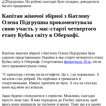
Капітан жіночої збірної з біатлону
Олена Підгрушна прокоментувала
свою участь у мас-старті четвертого
етапу Кубка світу в Оберхофі.
Капітан жіночої збірної з біатлону Олена Підгрушна була
єдиною представницею України в мас-старті четвертого етапу
Кубка світу в Оберхофі. Спортсменка
фінішувала 18-ю
, після
чого прокоментувала гонку.
"Є кріпатура і втома після естафети. Це є, і це нормально. А
загалом стан добрий. На підйомах я трималася зі
спортсменками. Ніяких проблем не було. А ось на спусках
вони від мене всі втікали.
Зараз будемо спілкуватися з сервісом. Можливо, сьогодні
просто лижі такі. Я вже підходила до Fischer, просила, щоб
якось вони вирішили це питання зі мною. Тому що я в цьому