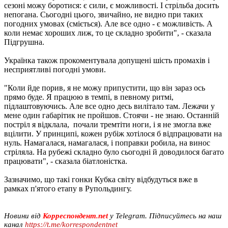
сезоні можу боротися: є сили, є можливості. І стрільба досить
непогана. Сьогодні цього, звичайно, не видно при таких
погодних умовах (сміється). Але все одно - є можливість. А
коли немає хороших лиж, то це складно зробити", - сказала
Підгрушна.
Українка також прокоментувала допущені шість промахів і
несприятливі погодні умови.
"Коли йде порив, я не можу припустити, що він зараз ось
прямо буде. Я працюю в темпі, в певному ритмі,
підлаштовуючись. Але все одно десь вилітало там. Лежачи у
мене один габарітик не пройшов. Стоячи - не знаю. Останній
постріл я відклала, почали тремтіти ноги, і я не змогла вже
вцілити. У принципі, кожен рубіж хотілося б відпрацювати на
нуль. Намагалася, намагалася, і поправки робила, на винос
стріляла. На рубежі складно було сьогодні й доводилося багато
працювати", - сказала біатлоністка.
Зазначимо, що такі гонки Кубка світу відбудуться вже в
рамках п'ятого етапу в Рупольдингу.
Новини від
Корреспондент.net
у Telegram. Підписуйтесь на наш
канал
https://t.me/korrespondentnet