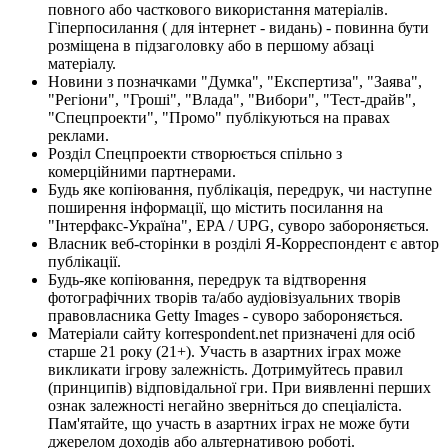
повного або часткового використання матеріалів.
Гіперпосилання ( для інтернет - видань) - повинна бути
розміщена в підзаголовку або в першому абзаці
матеріалу.
Новини з позначками "Думка", "Експертиза", "Заява",
"Регіони", "Гроші", "Влада", "Вибори", "Тест-драйв",
"Спецпроекти", "Промо" публікуються на правах
реклами.
Розділ Спецпроекти створюється спільно з
комерційними партнерами.
Будь яке копіювання, публікація, передрук, чи наступне
поширення інформації, що містить посилання на
"Інтерфакс-Україна", EPA / UPG, суворо забороняється.
Власник веб-сторінки в розділі Я-Корреспондент є автор
публікації.
Будь-яке копіювання, передрук та відтворення
фотографічних творів та/або аудіовізуальних творів
правовласника Getty Images - суворо забороняється.
Матеріали сайту korrespondent.net призначені для осіб
старше 21 року (21+). Участь в азартних іграх може
викликати ігрову залежність. Дотримуйтесь правил
(принципів) відповідальної гри. При виявленні перших
ознак залежності негайно зверніться до спеціаліста.
Пам'ятайте, що участь в азартних іграх не може бути
джерелом доходів або альтернативою роботі.