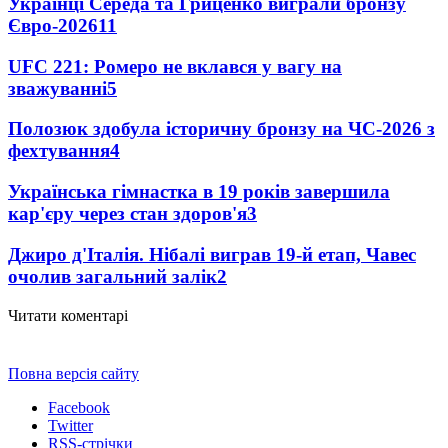
Українці Середа та Гриценко виграли бронзу
Євро-2026
11
UFC 221: Ромеро не вклався у вагу на
зважуванні
5
Полозюк здобула історичну бронзу на ЧС-2026 з
фехтування
4
Українська гімнастка в 19 років завершила
кар'єру через стан здоров'я
3
Джиро д'Італія. Нібалі виграв 19-й етап, Чавес
очолив загальний залік
2
Читати коментарі
Повна версія сайту
Facebook
Twitter
RSS-стрічки