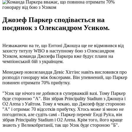
Джозеф Паркер сподівається на
поєдинок з Олександром Усиком.
Незважаючи на те, що Ентоні Джошуа ще не відмовився від
захисту титулу WBO в наступному бою з Олександром
Усиком, команда Джозефа Паркера вже будує плани на
чемпіонський бій з українцем.
Менеджер новозеландця Девіс Хіггінс навіть висловився про
розподіл гонорару між боксерами. Він упевнений, що Паркер
повинен отримати 70% прибутку.
"Усик ще нічого не добився в суперважкій вазі. Тому Паркер
буде стороною "А". Він зібрав Principality Stadium з Джошуа і
O2 Arena з Уайтом. Тому я чекаю, що Джозеф буде стороною
"А" і отримає 70 відсотків прибутку. Хтось може зі мною не
погодитися, але судіть самі - Паркер переміг Енді Руїса, він
зібрав Principality Stadium і O2 Arena. Крім того, його краще
знають у Великобританії, так що Усик буде стороною "Б".