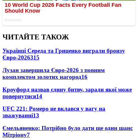
ЧИТАЙТЕ ТАКОЖ
Українці Середа та Гриценко виграли бронзу
Євро-2026
315
Лузан завершила Євро-2026 з повним
комплектом золотих нагород
16
Кроуфорд назвав єдину битву, заради якої може
повернутися
14
UFC 221: Ромеро не вклався у вагу на
зважуванні
13
Ємельяненко: Потрібно було дати ще один шанс
Мітріону
7