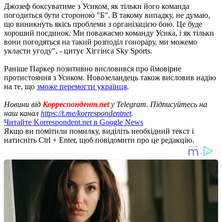
Джозеф боксуватиме з Усиком, як тільки його команда
погодиться бути стороною "Б". В такому випадку, не думаю,
що виникнуть якісь проблеми з організацією бою. Це буде
хороший поєдинок. Ми поважаємо команду Усика, і як тільки
вони погодяться на такий розподіл гонорару, ми можемо
укласти угоду", - цитує Хіггінса Sky Sports.
Раніше Паркер позитивно висловився про ймовірне
протистояння з Усиком. Новозеландець також висловив надію
на те, що
зможе перемогти українця
.
Новини від
Корреспондент.net
у Telegram. Підписуйтесь на
наш канал
https://t.me/korrespondentnet
.
Читайте Korrespondent.net в Google News
Якщо ви помітили помилку, виділіть необхідний текст і
натисніть Ctrl + Enter, щоб повідомити про це редакцію.