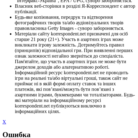
"Інтерфакс-Україна", EPA / UPG, суворо забороняється.
Власник веб-сторінки в розділі Я-Корреспондент є автор
публікації.
Будь-яке копіювання, передрук та відтворення
фотографічних творів та/або аудіовізуальних творів
правовласника Getty Images - суворо забороняється.
Матеріали сайту korrespondent.net призначені для осіб
старше 21 року (21+). Участь в азартних іграх може
викликати ігрову залежність. Дотримуйтесь правил
(принципів) відповідальної гри. При виявленні перших
ознак залежності негайно зверніться до спеціаліста.
Пам'ятайте, що участь в азартних іграх не може бути
джерелом доходів або альтернативою роботі.
Інформаційний ресурс korrespondent.net не проводить
ігри на реальні та/або віртуальні гроші, також сайт не
приймає ні в якій формі оплату ставок та інших
платежів, які пов’язані/можуть бути пов’язані з
азартними іграми, букмекерами чи тоталізаторами. Будь-
які матеріали на інформаційному ресурсі
korrespondent.net публікуються виключно в
інформаційних цілях.
X
Ошибка