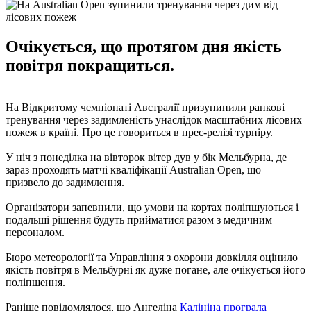
Очікується, що протягом дня якість
повітря покращиться.
На Відкритому чемпіонаті Австралії призупинили ранкові
тренування через задимленість унаслідок масштабних лісових
пожеж в країні. Про це говориться в прес-релізі турніру.
У ніч з понеділка на вівторок вітер дув у бік Мельбурна, де
зараз проходять матчі кваліфікації Australian Open, що
призвело до задимлення.
Організатори запевнили, що умови на кортах поліпшуються і
подальші рішення будуть прийматися разом з медичним
персоналом.
Бюро метеорології та Управління з охорони довкілля оцінило
якість повітря в Мельбурні як дуже погане, але очікується його
поліпшення.
Раніше повідомлялося, що Ангеліна
Калініна програла