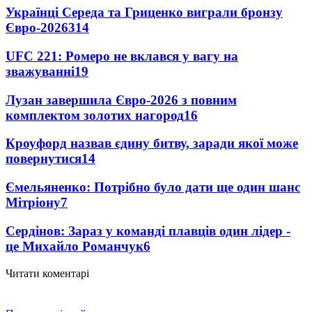
Українці Середа та Гриценко виграли бронзу
Євро-2026
314
UFC 221: Ромеро не вклався у вагу на
зважуванні
19
Лузан завершила Євро-2026 з повним
комплектом золотих нагород
16
Кроуфорд назвав єдину битву, заради якої може
повернутися
14
Ємельяненко: Потрібно було дати ще один шанс
Мітріону
7
Сердінов: Зараз у команді плавців один лідер -
це Михайло Романчук
6
Читати коментарі