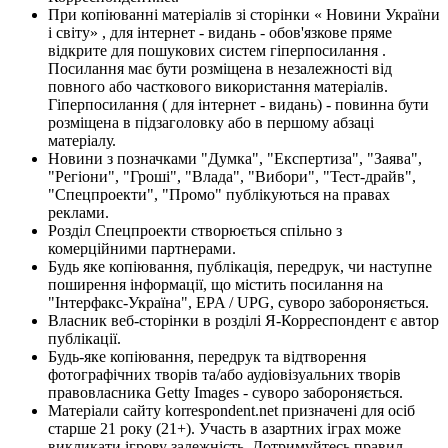
При копіюванні матеріалів зі сторінки « Новини України
і світу» , для інтернет - видань - обов'язкове пряме
відкрите для пошукових систем гіперпосилання .
Посилання має бути розміщена в незалежності від
повного або часткового використання матеріалів.
Гіперпосилання ( для інтернет - видань) - повинна бути
розміщена в підзаголовку або в першому абзаці
матеріалу.
Новини з позначками "Думка", "Експертиза", "Заява",
"Регіони", "Гроші", "Влада", "Вибори", "Тест-драйв",
"Спецпроекти", "Промо" публікуються на правах
реклами.
Розділ Спецпроекти створюється спільно з
комерційними партнерами.
Будь яке копіювання, публікація, передрук, чи наступне
поширення інформації, що містить посилання на
"Інтерфакс-Україна", EPA / UPG, суворо забороняється.
Власник веб-сторінки в розділі Я-Корреспондент є автор
публікації.
Будь-яке копіювання, передрук та відтворення
фотографічних творів та/або аудіовізуальних творів
правовласника Getty Images - суворо забороняється.
Матеріали сайту korrespondent.net призначені для осіб
старше 21 року (21+). Участь в азартних іграх може
викликати ігрову залежність. Дотримуйтесь правил