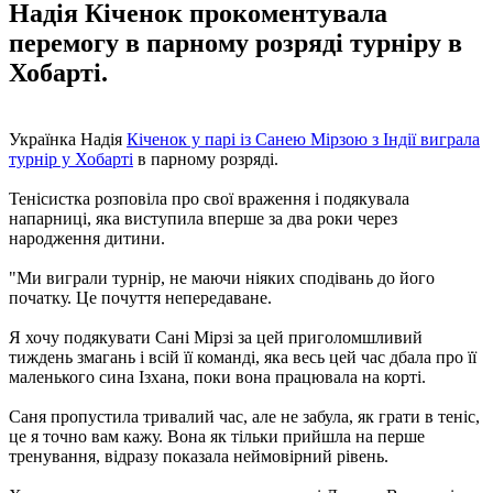
Надія Кіченок прокоментувала
перемогу в парному розряді турніру в
Хобарті.
Українка Надія
Кіченок у парі із Санею Мірзою з Індії виграла
турнір у Хобарті
в парному розряді.
Тенісистка розповіла про свої враження і подякувала
напарниці, яка виступила вперше за два роки через
народження дитини.
"Ми виграли турнір, не маючи ніяких сподівань до його
початку. Це почуття непередаване.
Я хочу подякувати Сані Мірзі за цей приголомшливий
тиждень змагань і всій її команді, яка весь цей час дбала про її
маленького сина Ізхана, поки вона працювала на корті.
Саня пропустила тривалий час, але не забула, як грати в теніс,
це я точно вам кажу. Вона як тільки прийшла на перше
тренування, відразу показала неймовірний рівень.