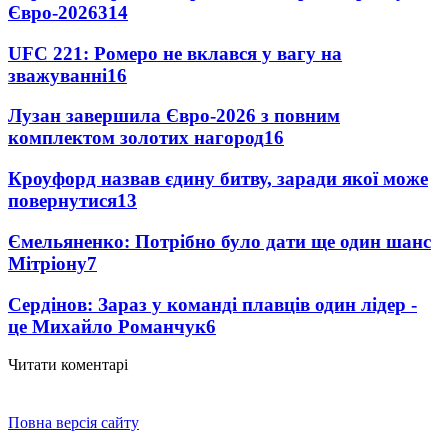
Євро-2026
314
UFC 221: Ромеро не вклався у вагу на
зважуванні
16
Лузан завершила Євро-2026 з повним
комплектом золотих нагород
16
Кроуфорд назвав єдину битву, заради якої може
повернутися
13
Ємельяненко: Потрібно було дати ще один шанс
Мітріону
7
Сердінов: Зараз у команді плавців один лідер -
це Михайло Романчук
6
Читати коментарі
Повна версія сайту