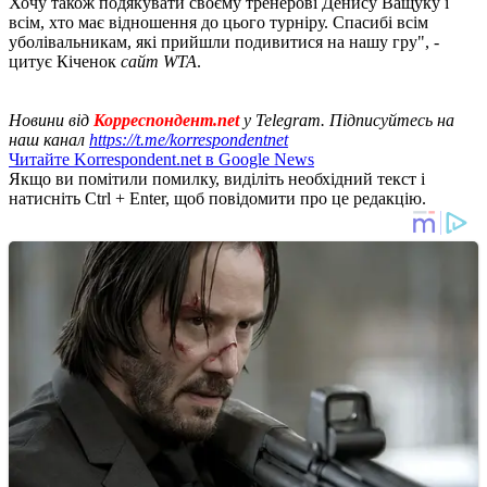
Хочу також подякувати своєму тренерові Денису Ващуку і
всім, хто має відношення до цього турніру. Спасибі всім
уболівальникам, які прийшли подивитися на нашу гру", -
цитує Кіченок
сайт WTA
.
Новини від
Корреспондент.net
у Telegram. Підписуйтесь на
наш канал
https://t.me/korrespondentnet
Читайте Korrespondent.net в Google News
Якщо ви помітили помилку, виділіть необхідний текст і
натисніть Ctrl + Enter, щоб повідомити про це редакцію.