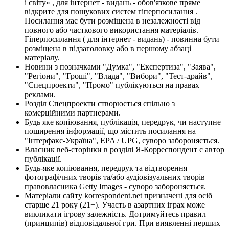
і світу» , для інтернет - видань - обов'язкове пряме
відкрите для пошукових систем гіперпосилання .
Посилання має бути розміщена в незалежності від
повного або часткового використання матеріалів.
Гіперпосилання ( для інтернет - видань) - повинна бути
розміщена в підзаголовку або в першому абзаці
матеріалу.
Новини з позначками "Думка", "Експертиза", "Заява",
"Регіони", "Гроші", "Влада", "Вибори", "Тест-драйв",
"Спецпроекти", "Промо" публікуються на правах
реклами.
Розділ Спецпроекти створюється спільно з
комерційними партнерами.
Будь яке копіювання, публікація, передрук, чи наступне
поширення інформації, що містить посилання на
"Інтерфакс-Україна", EPA / UPG, суворо забороняється.
Власник веб-сторінки в розділі Я-Корреспондент є автор
публікації.
Будь-яке копіювання, передрук та відтворення
фотографічних творів та/або аудіовізуальних творів
правовласника Getty Images - суворо забороняється.
Матеріали сайту korrespondent.net призначені для осіб
старше 21 року (21+). Участь в азартних іграх може
викликати ігрову залежність. Дотримуйтесь правил
(принципів) відповідальної гри. При виявленні перших