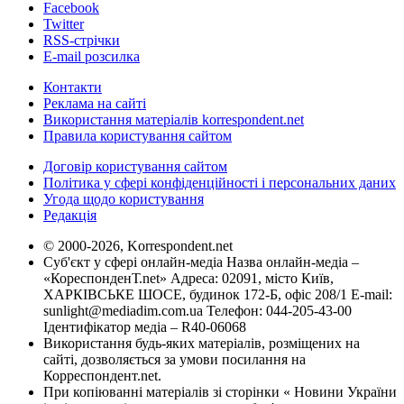
Facebook
Twitter
RSS-стрічки
E-mail розсилка
Контакти
Реклама на сайті
Використання матеріалів korrespondent.net
Правила користування сайтом
Договір користування сайтом
Політика у сфері конфіденційності і персональних даних
Угода щодо користування
Редакція
© 2000-2026, Korrespondent.net
Суб'єкт у сфері онлайн-медіа Назва онлайн-медіа –
«КореспонденТ.net» Адреса: 02091, місто Київ,
ХАРКІВСЬКЕ ШОСЕ, будинок 172-Б, офіс 208/1 E-mail:
sunlight@mediadim.com.ua
Телефон: 044-205-43-00
Ідентифікатор медіа – R40-06068
Використання будь-яких матеріалів, розміщених на
сайті, дозволяється за умови посилання на
Корреспондент.net.
При копіюванні матеріалів зі сторінки « Новини України