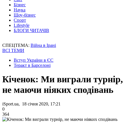
Бізнес
Наука
Шоу-бізнес
Спорт
Lifestyle
БЛОГИ ЧИТАЧІВ
СПЕЦТЕМА:
Війна в Ірані
ВСІ ТЕМИ
Вступ України в ЄС
Теракт в Барселоні
Кіченок: Ми виграли турнір,
не маючи ніяких сподівань
iSport.ua, 18 січня 2020, 17:21
0
364