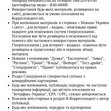
sunlight@mediadim.com.ua
Телефон: 044-205-43-00
Ідентифікатор медіа – R40-06068
Використання будь-яких матеріалів, розміщених на
сайті, дозволяється за умови посилання на
Корреспондент.net.
При копіюванні матеріалів зі сторінки « Новини України
і світу» , для інтернет - видань - обов'язкове пряме
відкрите для пошукових систем гіперпосилання .
Посилання має бути розміщена в незалежності від
повного або часткового використання матеріалів.
Гіперпосилання ( для інтернет - видань) - повинна бути
розміщена в підзаголовку або в першому абзаці
матеріалу.
Новини з позначками "Думка", "Експертиза", "Заява",
"Регіони", "Гроші", "Влада", "Вибори", "Тест-драйв",
"Спецпроекти", "Промо" публікуються на правах
реклами.
Розділ Спецпроекти створюється спільно з
комерційними партнерами.
Будь яке копіювання, публікація, передрук, чи наступне
поширення інформації, що містить посилання на
"Інтерфакс-Україна", EPA / UPG, суворо забороняється.
Власник веб-сторінки в розділі Я-Корреспондент є автор
публікації.
Будь-яке копіювання, передрук та відтворення