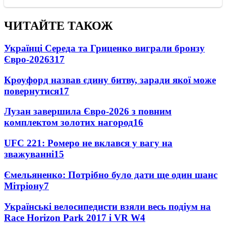
ЧИТАЙТЕ ТАКОЖ
Українці Середа та Гриценко виграли бронзу
Євро-2026
317
Кроуфорд назвав єдину битву, заради якої може
повернутися
17
Лузан завершила Євро-2026 з повним
комплектом золотих нагород
16
UFC 221: Ромеро не вклався у вагу на
зважуванні
15
Ємельяненко: Потрібно було дати ще один шанс
Мітріону
7
Українські велосипедисти взяли весь подіум на
Race Horizon Park 2017 і VR W
4