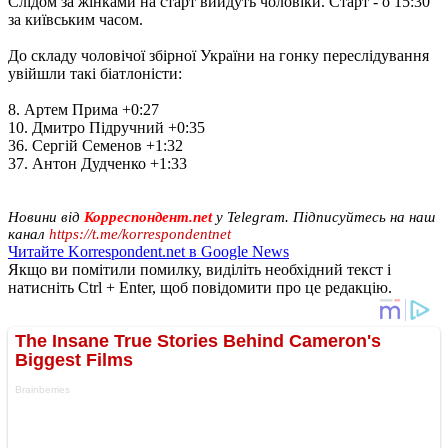
Слідом за жінками на старт вийдуть чоловіки. Старт - о 15:30
за київським часом.
До складу чоловічої збірної України на гонку переслідування
увійшли такі біатлоністи:
8. Артем Прима +0:27
10. Дмитро Підручний +0:35
36. Сергій Семенов +1:32
37. Антон Дудченко +1:33
Новини від
Корреспондент.net
у Telegram. Підписуйтесь на наш
канал
https://t.me/korrespondentnet
Читайте Korrespondent.net в Google News
Якщо ви помітили помилку, виділіть необхідний текст і
натисніть Ctrl + Enter, щоб повідомити про це редакцію.