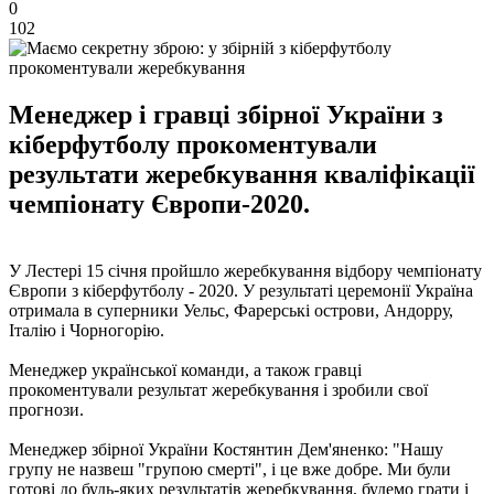
0
102
Менеджер і гравці збірної України з
кіберфутболу прокоментували
результати жеребкування кваліфікації
чемпіонату Європи-2020.
У Лестері 15 січня пройшло жеребкування відбору чемпіонату
Європи з кіберфутболу - 2020. У результаті церемонії Україна
отримала в суперники Уельс, Фарерські острови, Андорру,
Італію і Чорногорію.
Менеджер української команди, а також гравці
прокоментували результат жеребкування і зробили свої
прогнози.
Менеджер збірної України Костянтин Дем'яненко: "Нашу
групу не назвеш "групою смерті", і це вже добре. Ми були
готові до будь-яких результатів жеребкування, будемо грати і