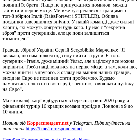
повинні їх брати. Якщо не припускатися помилок, можна
зайняти й перше місце. Ми вже зустрічалися з гравцями з
топ-8 збірної Італії (RaissForever і STIFFLER). Обидва
поєдинки завершилися внічию. У нашій команді дуже сильні
хлопці, які можуть обіграти будь-кого. І у нас є "секретна
зброя" проти суперників, але це поки залишиться
таємницею".
Гравець збірної України Сергій Sergobibika Марченко: "Я
вважаю, що нам цілком під силу вийти з групи. Є топ-
суперник - Італія, дуже міцний Уельс, але в цілому все можна
вирішити. Треба націлюватися на перше місце, а там, коли що,
можна вийти і з другого. З огляду на вміння наших гравців,
вихід на Євро не повинен стати проблемою. Будемо
намагатися показати свою гру і, зрештою, завоювати путівку
на Євро".
Матчі кваліфікації відбудуться в березні-травні 2020 року, а
фінальний турнір 16 кращих команд пройде в Лондоні з 9 до
10 липня.
Новини від
Корреспондент.net
у Telegram. Підписуйтесь на
наш канал
https://t.me/korrespondentnet
.
Читайте Korrespondent.net в Google News