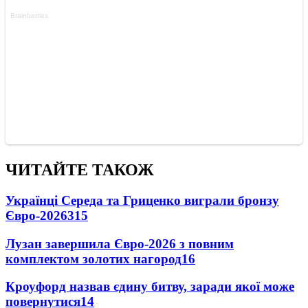
ЧИТАЙТЕ ТАКОЖ
Українці Середа та Гриценко виграли бронзу
Євро-2026
315
Лузан завершила Євро-2026 з повним
комплектом золотих нагород
16
Кроуфорд назвав єдину битву, заради якої може
повернутися
14