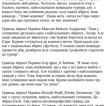
показувати свій рівень. Хотілося, звісно, уникнути ігор з
Італією, напевно, найсильнішою командою турніру, але, з
іншого боку, ми побачимо реальну силу нашої збірної. Інші
команди - "темні конячки". Наша мета - вихід на Євро через
один або два групових етапи, не має значення".
Гравець збірної України Максим Makson Андрасюк: "Нам у
суперники дісталася одна з найсильніших збірних - Італія. Але
наше завдання не змінилося, і ми будемо боротися за вихід на
Євро. Будемо готуватися до кожного матчу. Прикладом для
нас є національна збірна з футболу. У планах нашої команди -
провести збір, розібрати всіх суперників і розробити стратегію
на турнір".
Гравець збірної України Ігор ighor_8 Любчак: "Я знаю силу
нашої збірної, тому впевнений, що у нас є всі шанси вийти з
групи з першого місця. Але італійці є одними з найсильніших
гравців у світі. Тому боротьба за перше місце буде важкою.
Інші суперники мало відомі нам, будемо розбирати їхню гру,
але думаю, що вони нам "по зубах".
Гравець збірної України Віталій Budb_Proshe Литвинов: "До
нас у групу потрапив, мабуть, найсильніший суперник. Це -
збірна Італії. Там грають високопрофесійні гравці, але
непереможних не буває. Головне - не втрачати очки там, де ми