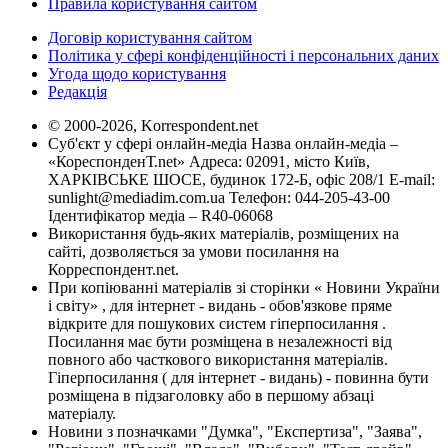
Правила користування сайтом
Договір користування сайтом
Політика у сфері конфіденційності і персональних даних
Угода щодо користування
Редакція
© 2000-2026, Korrespondent.net
Суб'єкт у сфері онлайн-медіа Назва онлайн-медіа –
«КореспонденТ.net» Адреса: 02091, місто Київ,
ХАРКІВСЬКЕ ШОСЕ, будинок 172-Б, офіс 208/1 E-mail:
sunlight@mediadim.com.ua
Телефон: 044-205-43-00
Ідентифікатор медіа – R40-06068
Використання будь-яких матеріалів, розміщених на
сайті, дозволяється за умови посилання на
Корреспондент.net.
При копіюванні матеріалів зі сторінки « Новини України
і світу» , для інтернет - видань - обов'язкове пряме
відкрите для пошукових систем гіперпосилання .
Посилання має бути розміщена в незалежності від
повного або часткового використання матеріалів.
Гіперпосилання ( для інтернет - видань) - повинна бути
розміщена в підзаголовку або в першому абзаці
матеріалу.
Новини з позначками "Думка", "Експертиза", "Заява",