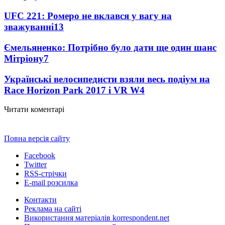
UFC 221: Ромеро не вклався у вагу на
зважуванні
13
Ємельяненко: Потрібно було дати ще один шанс
Мітріону
7
Українські велосипедисти взяли весь подіум на
Race Horizon Park 2017 і VR W
4
Читати коментарі
Повна версія сайту
Facebook
Twitter
RSS-стрічки
E-mail розсилка
Контакти
Реклама на сайті
Використання матеріалів korrespondent.net