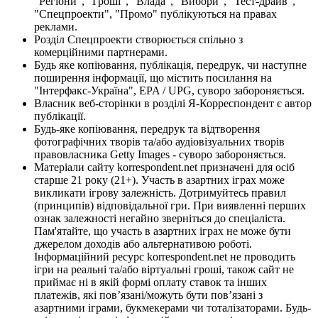
"Регіони", "Гроші", "Влада", "Вибори", "Тест-драйв",
"Спецпроекти", "Промо" публікуються на правах
реклами.
Розділ Спецпроекти створюється спільно з
комерційними партнерами.
Будь яке копіювання, публікація, передрук, чи наступне
поширення інформації, що містить посилання на
"Інтерфакс-Україна", EPA / UPG, суворо забороняється.
Власник веб-сторінки в розділі Я-Корреспондент є автор
публікації.
Будь-яке копіювання, передрук та відтворення
фотографічних творів та/або аудіовізуальних творів
правовласника Getty Images - суворо забороняється.
Матеріали сайту korrespondent.net призначені для осіб
старше 21 року (21+). Участь в азартних іграх може
викликати ігрову залежність. Дотримуйтесь правил
(принципів) відповідальної гри. При виявленні перших
ознак залежності негайно зверніться до спеціаліста.
Пам'ятайте, що участь в азартних іграх не може бути
джерелом доходів або альтернативою роботі.
Інформаційний ресурс korrespondent.net не проводить
ігри на реальні та/або віртуальні гроші, також сайт не
приймає ні в якій формі оплату ставок та інших
платежів, які пов’язані/можуть бути пов’язані з
азартними іграми, букмекерами чи тоталізаторами. Будь-