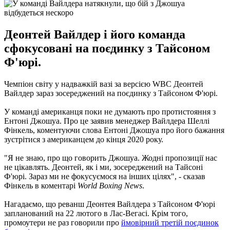
Деонтей Вайлдер і його команда
сфокусовані на поєдинку з Тайсоном
Ф'юрі.
Чемпіон світу у надважкій вазі за версією WBC Деонтей
Вайлдер зараз зосереджений на поєдинку з Тайсоном Ф'юрі.
У команді американця поки не думають про протистояння з
Ентоні Джошуа. Про це заявив менеджер Вайлдера Шеллі
Фінкель, коментуючи слова Ентоні Джошуа про його бажання
зустрітися з американцем до кінця 2020 року.
"Я не знаю, про що говорить Джошуа. Жодні пропозиції нас
не цікавлять. Деонтей, як і ми, зосереджений на Тайсоні
Ф'юрі. Зараз ми не фокусуємося на інших цілях", - сказав
Фінкель в коментарі
World Boxing News
.
Нагадаємо, що реванш Деонтея Вайлдера з Тайсоном Ф'юрі
запланований на 22 лютого в Лас-Вегасі. Крім того,
промоутери не раз говорили про
ймовірний третій поєдинок