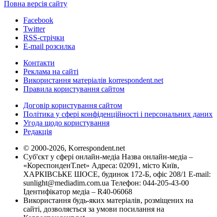
Повна версія сайту
Facebook
Twitter
RSS-стрічки
E-mail розсилка
Контакти
Реклама на сайті
Використання матеріалів korrespondent.net
Правила користування сайтом
Договір користування сайтом
Політика у сфері конфіденційності і персональних даних
Угода щодо користування
Редакція
© 2000-2026, Korrespondent.net
Суб'єкт у сфері онлайн-медіа Назва онлайн-медіа –
«КореспонденТ.net» Адреса: 02091, місто Київ,
ХАРКІВСЬКЕ ШОСЕ, будинок 172-Б, офіс 208/1 E-mail:
sunlight@mediadim.com.ua
Телефон: 044-205-43-00
Ідентифікатор медіа – R40-06068
Використання будь-яких матеріалів, розміщених на
сайті, дозволяється за умови посилання на