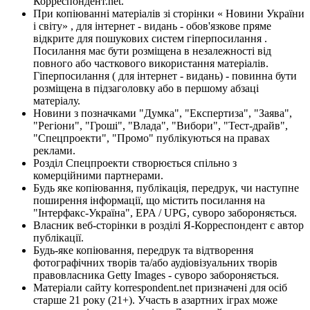
Корреспондент.net.
При копіюванні матеріалів зі сторінки « Новини України
і світу» , для інтернет - видань - обов'язкове пряме
відкрите для пошукових систем гіперпосилання .
Посилання має бути розміщена в незалежності від
повного або часткового використання матеріалів.
Гіперпосилання ( для інтернет - видань) - повинна бути
розміщена в підзаголовку або в першому абзаці
матеріалу.
Новини з позначками "Думка", "Експертиза", "Заява",
"Регіони", "Гроші", "Влада", "Вибори", "Тест-драйв",
"Спецпроекти", "Промо" публікуються на правах
реклами.
Розділ Спецпроекти створюється спільно з
комерційними партнерами.
Будь яке копіювання, публікація, передрук, чи наступне
поширення інформації, що містить посилання на
"Інтерфакс-Україна", EPA / UPG, суворо забороняється.
Власник веб-сторінки в розділі Я-Корреспондент є автор
публікації.
Будь-яке копіювання, передрук та відтворення
фотографічних творів та/або аудіовізуальних творів
правовласника Getty Images - суворо забороняється.
Матеріали сайту korrespondent.net призначені для осіб
старше 21 року (21+). Участь в азартних іграх може