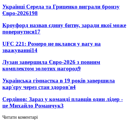
Українці Середа та Гриценко виграли бронзу
Євро-2026
198
Кроуфорд назвав єдину битву, заради якої може
повернутися
17
UFC 221: Ромеро не вклався у вагу на
зважуванні
14
Лузан завершила Євро-2026 з повним
комплектом золотих нагород
9
Українська гімнастка в 19 років завершила
кар'єру через стан здоров'я
4
Сердінов: Зараз у команді плавців один лідер -
це Михайло Романчук
3
Читати коментарі