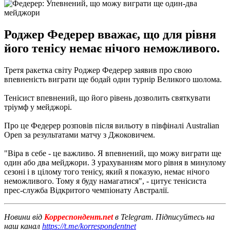
Роджер Федерер вважає, що для рівня
його тенісу немає нічого неможливого.
Третя ракетка світу Роджер Федерер заявив про свою
впевненість виграти ще бодай один турнір Великого шолома.
Тенісист впевнений, що його рівень дозволить святкувати
тріумф у мейджорі.
Про це Федерер розповів після вильоту в півфіналі Australian
Open за результатами матчу з Джоковичем.
"Віра в себе - це важливо. Я впевнений, що можу виграти ще
один або два мейджори. З урахуванням мого рівня в минулому
сезоні і в цілому того тенісу, який я показую, немає нічого
неможливого. Тому я буду намагатися", - цитує тенісиста
прес-служба Відкритого чемпіонату Австралії.
Новини від
Корреспондент.net
в Telegram. Підписуйтесь на
наш канал
https://t.me/korrespondentnet