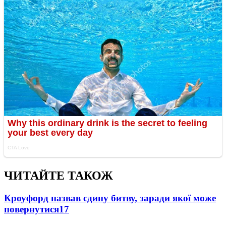
ЧИТАЙТЕ ТАКОЖ
Кроуфорд назвав єдину битву, заради якої може
повернутися
17