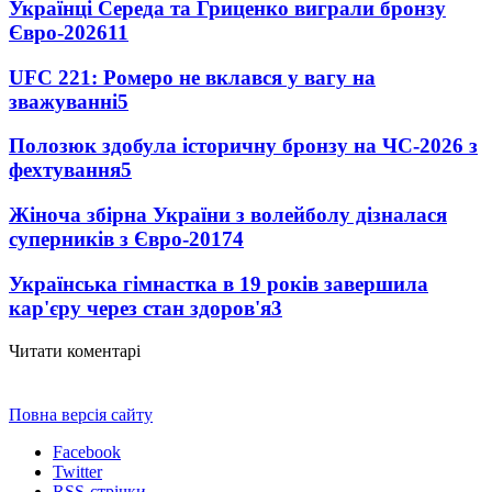
Українці Середа та Гриценко виграли бронзу
Євро-2026
11
UFC 221: Ромеро не вклався у вагу на
зважуванні
5
Полозюк здобула історичну бронзу на ЧС-2026 з
фехтування
5
Жіноча збірна України з волейболу дізналася
суперників з Євро-2017
4
Українська гімнастка в 19 років завершила
кар'єру через стан здоров'я
3
Читати коментарі
Повна версія сайту
Facebook
Twitter
RSS-стрічки