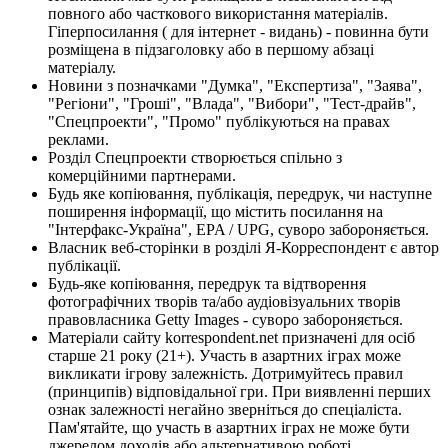
повного або часткового використання матеріалів.
Гіперпосилання ( для інтернет - видань) - повинна бути
розміщена в підзаголовку або в першому абзаці
матеріалу.
Новини з позначками "Думка", "Експертиза", "Заява",
"Регіони", "Гроші", "Влада", "Вибори", "Тест-драйв",
"Спецпроекти", "Промо" публікуються на правах
реклами.
Розділ Спецпроекти створюється спільно з
комерційними партнерами.
Будь яке копіювання, публікація, передрук, чи наступне
поширення інформації, що містить посилання на
"Інтерфакс-Україна", EPA / UPG, суворо забороняється.
Власник веб-сторінки в розділі Я-Корреспондент є автор
публікації.
Будь-яке копіювання, передрук та відтворення
фотографічних творів та/або аудіовізуальних творів
правовласника Getty Images - суворо забороняється.
Матеріали сайту korrespondent.net призначені для осіб
старше 21 року (21+). Участь в азартних іграх може
викликати ігрову залежність. Дотримуйтесь правил
(принципів) відповідальної гри. При виявленні перших
ознак залежності негайно зверніться до спеціаліста.
Пам'ятайте, що участь в азартних іграх не може бути
джерелом доходів або альтернативою роботі.