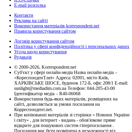
E-mail розсилка
Контакти
Реклама на сайті
Використання матеріалів korrespondent.net
Правила користування сайтом
Договір користування сайтом
Політика у сфері конфіденційності і персональних даних
Угода щодо користування
Редакція
© 2000-2026, Korrespondent.net
Суб'єкт у сфері онлайн-медіа Назва онлайн-медіа –
«КореспонденТ.net» Адреса: 02091, місто Київ,
ХАРКІВСЬКЕ ШОСЕ, будинок 172-Б, офіс 208/1 E-mail:
sunlight@mediadim.com.ua
Телефон: 044-205-43-00
Ідентифікатор медіа – R40-06068
Використання будь-яких матеріалів, розміщених на
сайті, дозволяється за умови посилання на
Корреспондент.net.
При копіюванні матеріалів зі сторінки « Новини України
і світу» , для інтернет - видань - обов'язкове пряме
відкрите для пошукових систем гіперпосилання .
Посилання має бути розміщена в незалежності від