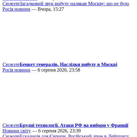
Сюжет
Загадковий звук вибуху налякав Москву: що це було
Росія новини
— Вчора, 15:27
Сюжет
Бенкет генералів. Наслідки вибуху в Москві
Росія новини
— 6 серпня 2026, 23:58
Сюжет
Брудні технології. Атаки РФ на вибори у Франції
Новини світу
— 6 серпня 2026, 23:39
Сюжет
Ескалація для Європи. Російський дрон в Лейпцигу