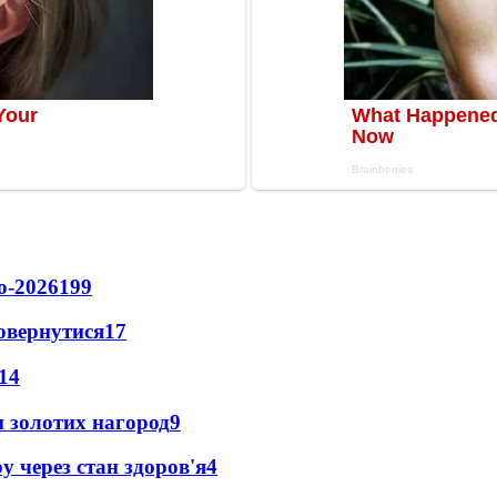
о-2026
199
повернутися
17
14
 золотих нагород
9
у через стан здоров'я
4