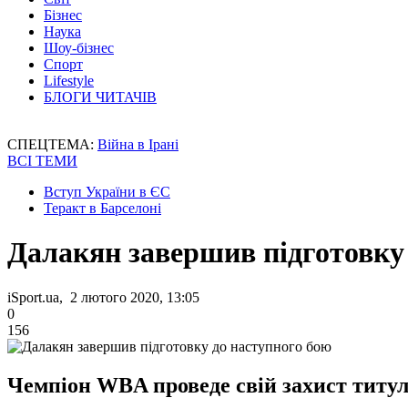
Бізнес
Наука
Шоу-бізнес
Спорт
Lifestyle
БЛОГИ ЧИТАЧІВ
СПЕЦТЕМА:
Війна в Ірані
ВСІ ТЕМИ
Вступ України в ЄС
Теракт в Барселоні
Далакян завершив підготовку
iSport.ua, 2 лютого 2020, 13:05
0
156
Чемпіон WBA проведе свій захист титулу