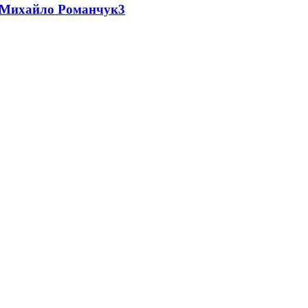
це Михайло Романчук
3