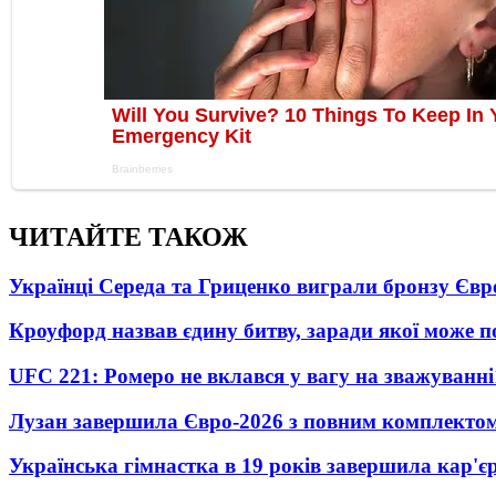
ЧИТАЙТЕ ТАКОЖ
Українці Середа та Гриценко виграли бронзу Євр
Кроуфорд назвав єдину битву, заради якої може 
UFC 221: Ромеро не вклався у вагу на зважуванні
Лузан завершила Євро-2026 з повним комплектом
Українська гімнастка в 19 років завершила кар'єр