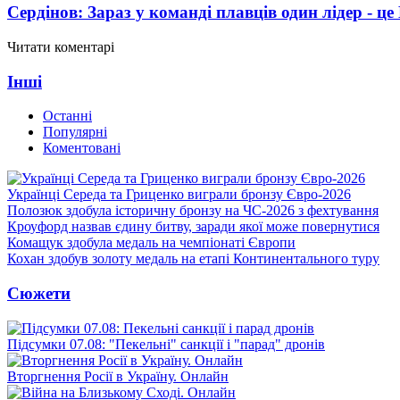
Сердінов: Зараз у команді плавців один лідер - 
Читати коментарі
Інші
Останні
Популярні
Коментовані
Українці Середа та Гриценко виграли бронзу Євро-2026
Полозюк здобула історичну бронзу на ЧС-2026 з фехтування
Кроуфорд назвав єдину битву, заради якої може повернутися
Комащук здобула медаль на чемпіонаті Європи
Кохан здобув золоту медаль на етапі Континентального туру
Сюжети
Підсумки 07.08: "Пекельні" санкції і "парад" дронів
Вторгнення Росії в Україну. Онлайн