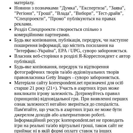
матеріалу.
Новини з позначками "Думка", "Експертиза", "Заява",
"Регіони", "Гроші", "Влада", "Вибори", "Тест-драйв",
"Спецпроекти", "Промо" публікуються на правах
реклами.
Розділ Спецпроекти створюється спільно з
комерційними партнерами.
Будь яке копіювання, публікація, передрук, чи наступне
поширення інформації, що містить посилання на
"Інтерфакс-Україна", EPA / UPG, суворо забороняється.
Власник веб-сторінки в розділі Я-Корреспондент є автор
публікації.
Будь-яке копіювання, передрук та відтворення
фотографічних творів та/або аудіовізуальних творів
правовласника Getty Images - суворо забороняється.
Матеріали сайту korrespondent.net призначені для осіб
старше 21 року (21+). Участь в азартних іграх може
викликати ігрову залежність. Дотримуйтесь правил
(принципів) відповідальної гри. При виявленні перших
ознак залежності негайно зверніться до спеціаліста.
Пам'ятайте, що участь в азартних іграх не може бути
джерелом доходів або альтернативою роботі.
Інформаційний ресурс korrespondent.net не проводить
ігри на реальні та/або віртуальні гроші, також сайт не
приймає ні в якій формі оплату ставок та інших