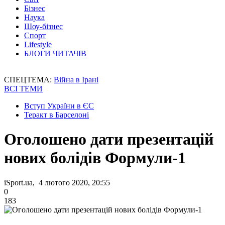
Бізнес
Наука
Шоу-бізнес
Спорт
Lifestyle
БЛОГИ ЧИТАЧІВ
СПЕЦТЕМА:
Війна в Ірані
ВСІ ТЕМИ
Вступ України в ЄС
Теракт в Барселоні
Оголошено дати презентацій
нових болідів Формули-1
iSport.ua, 4 лютого 2020, 20:55
0
183