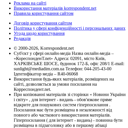
Реклама на сайті
Використання матеріалів korrespondent.net
Правила користування сайтом
Договір користування сайтом
Політика у сфері конфіденційності і персональних даних
Угода щодо користування
Редакція
© 2000-2026, Korrespondent.net
Суб'єкт у сфері онлайн-медіа Назва онлайн-медіа –
«КореспонденТ.net» Адреса: 02091, місто Київ,
ХАРКІВСЬКЕ ШОСЕ, будинок 172-Б, офіс 208/1 E-mail:
sunlight@mediadim.com.ua
Телефон: 044-205-43-00
Ідентифікатор медіа – R40-06068
Використання будь-яких матеріалів, розміщених на
сайті, дозволяється за умови посилання на
Корреспондент.net.
При копіюванні матеріалів зі сторінки « Новини України
і світу» , для інтернет - видань - обов'язкове пряме
відкрите для пошукових систем гіперпосилання .
Посилання має бути розміщена в незалежності від
повного або часткового використання матеріалів.
Гіперпосилання ( для інтернет - видань) - повинна бути
розміщена в підзаголовку або в першому абзаці