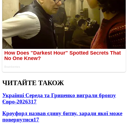
ЧИТАЙТЕ ТАКОЖ
Українці Середа та Гриценко виграли бронзу
Євро-2026
317
Кроуфорд назвав єдину битву, заради якої може
повернутися
17