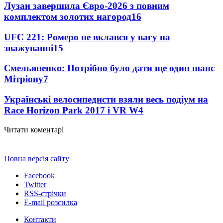
Лузан завершила Євро-2026 з повним
комплектом золотих нагород
16
UFC 221: Ромеро не вклався у вагу на
зважуванні
15
Ємельяненко: Потрібно було дати ще один шанс
Мітріону
7
Українські велосипедисти взяли весь подіум на
Race Horizon Park 2017 і VR W
4
Читати коментарі
Повна версія сайту
Facebook
Twitter
RSS-стрічки
E-mail розсилка
Контакти