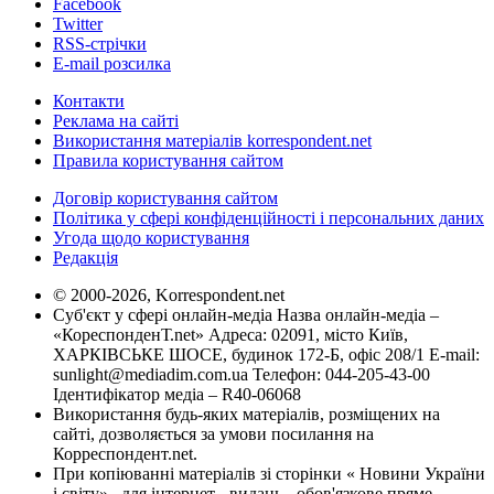
Facebook
Twitter
RSS-стрічки
E-mail розсилка
Контакти
Реклама на сайті
Використання матеріалів korrespondent.net
Правила користування сайтом
Договір користування сайтом
Політика у сфері конфіденційності і персональних даних
Угода щодо користування
Редакція
© 2000-2026, Korrespondent.net
Суб'єкт у сфері онлайн-медіа Назва онлайн-медіа –
«КореспонденТ.net» Адреса: 02091, місто Київ,
ХАРКІВСЬКЕ ШОСЕ, будинок 172-Б, офіс 208/1 E-mail:
sunlight@mediadim.com.ua
Телефон: 044-205-43-00
Ідентифікатор медіа – R40-06068
Використання будь-яких матеріалів, розміщених на
сайті, дозволяється за умови посилання на
Корреспондент.net.
При копіюванні матеріалів зі сторінки « Новини України
і світу» , для інтернет - видань - обов'язкове пряме