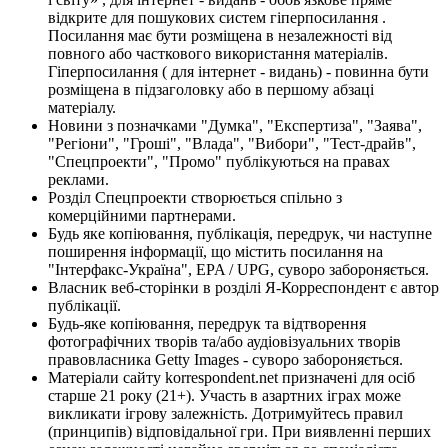
відкрите для пошукових систем гіперпосилання .
Посилання має бути розміщена в незалежності від
повного або часткового використання матеріалів.
Гіперпосилання ( для інтернет - видань) - повинна бути
розміщена в підзаголовку або в першому абзаці
матеріалу.
Новини з позначками "Думка", "Експертиза", "Заява",
"Регіони", "Гроші", "Влада", "Вибори", "Тест-драйв",
"Спецпроекти", "Промо" публікуються на правах
реклами.
Розділ Спецпроекти створюється спільно з
комерційними партнерами.
Будь яке копіювання, публікація, передрук, чи наступне
поширення інформації, що містить посилання на
"Інтерфакс-Україна", EPA / UPG, суворо забороняється.
Власник веб-сторінки в розділі Я-Корреспондент є автор
публікації.
Будь-яке копіювання, передрук та відтворення
фотографічних творів та/або аудіовізуальних творів
правовласника Getty Images - суворо забороняється.
Матеріали сайту korrespondent.net призначені для осіб
старше 21 року (21+). Участь в азартних іграх може
викликати ігрову залежність. Дотримуйтесь правил
(принципів) відповідальної гри. При виявленні перших