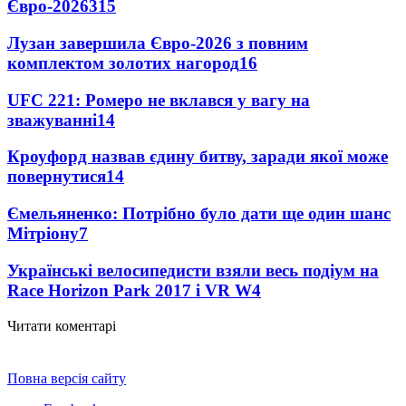
Євро-2026
315
Лузан завершила Євро-2026 з повним
комплектом золотих нагород
16
UFC 221: Ромеро не вклався у вагу на
зважуванні
14
Кроуфорд назвав єдину битву, заради якої може
повернутися
14
Ємельяненко: Потрібно було дати ще один шанс
Мітріону
7
Українські велосипедисти взяли весь подіум на
Race Horizon Park 2017 і VR W
4
Читати коментарі
Повна версія сайту