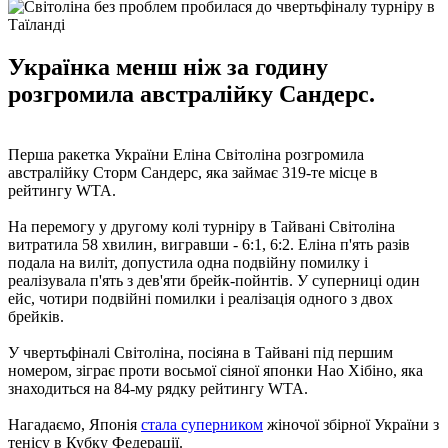
Українка менш ніж за годину
розгромила австралійку Сандерс.
Перша ракетка України Еліна Світоліна розгромила
австралійку Сторм Сандерс, яка займає 319-те місце в
рейтингу WTA.
На перемогу у другому колі турніру в Тайвані Світоліна
витратила 58 хвилин, вигравши - 6:1, 6:2. Еліна п'ять разів
подала на виліт, допустила одна подвійну помилку і
реалізувала п'ять з дев'яти брейк-пойнтів. У суперниці один
ейс, чотири подвійні помилки і реалізація одного з двох
брейків.
У чвертьфіналі Світоліна, посіяна в Тайвані під першим
номером, зіграє проти восьмої сіяної японки Нао Хібіно, яка
знаходиться на 84-му рядку рейтингу WTA.
Нагадаємо, Японія
стала суперником
жіночої збірної України з
тенісу в Кубку Федерації.