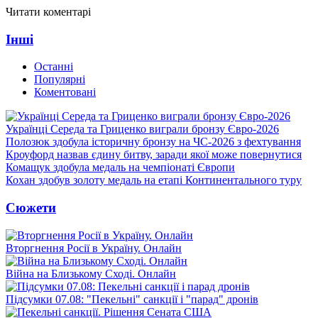
Читати коментарі
Інші
Останні
Популярні
Коментовані
Українці Середа та Гриценко виграли бронзу Євро-2026
Полозюк здобула історичну бронзу на ЧС-2026 з фехтування
Кроуфорд назвав єдину битву, заради якої може повернутися
Комащук здобула медаль на чемпіонаті Європи
Кохан здобув золоту медаль на етапі Континентального туру
Сюжети
Вторгнення Росії в Україну. Онлайн
Війна на Близькому Сході. Онлайн
Підсумки 07.08: "Пекельні" санкції і "парад" дронів