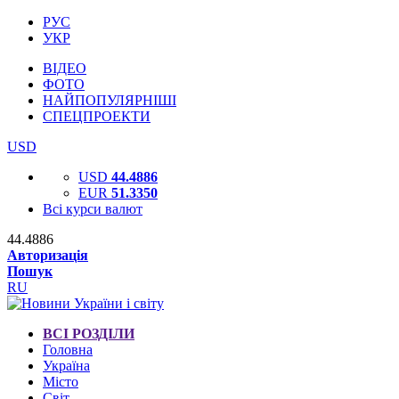
РУС
УКР
ВІДЕО
ФОТО
НАЙПОПУЛЯРНІШІ
СПЕЦПРОЕКТИ
USD
USD
44.4886
EUR
51.3350
Всі курси валют
44.4886
Авторизація
Пошук
RU
ВСІ РОЗДІЛИ
Головна
Україна
Місто
Світ