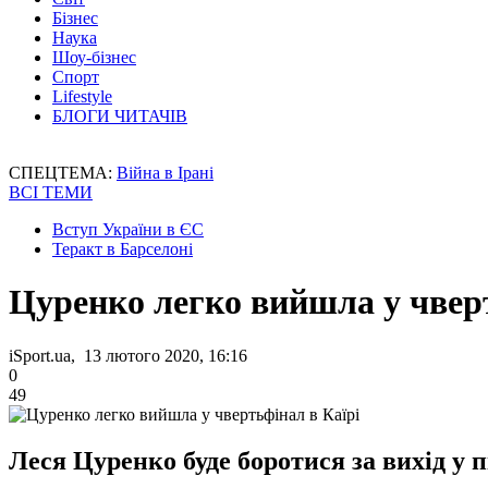
Бізнес
Наука
Шоу-бізнес
Спорт
Lifestyle
БЛОГИ ЧИТАЧІВ
СПЕЦТЕМА:
Війна в Ірані
ВСІ ТЕМИ
Вступ України в ЄС
Теракт в Барселоні
Цуренко легко вийшла у чверт
iSport.ua, 13 лютого 2020, 16:16
0
49
Леся Цуренко буде боротися за вихід у п