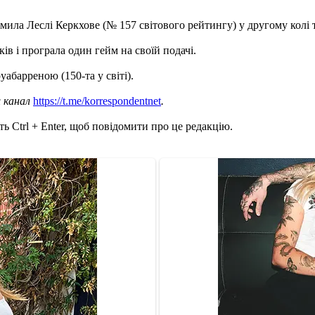
ла Леслі Керкхове (№ 157 світового рейтингу) у другому колі турн
ів і програла один гейм на своїй подачі.
абарреною (150-та у світі).
ш канал
https://t.me/korrespondentnet
.
ь Ctrl + Enter, щоб повідомити про це редакцію.