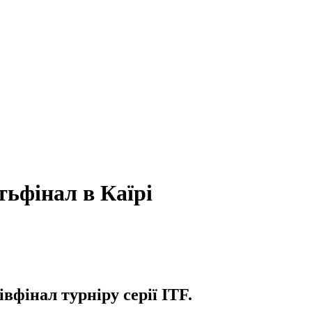
ьфінал в Каїрі
івфінал турніру серії ITF.