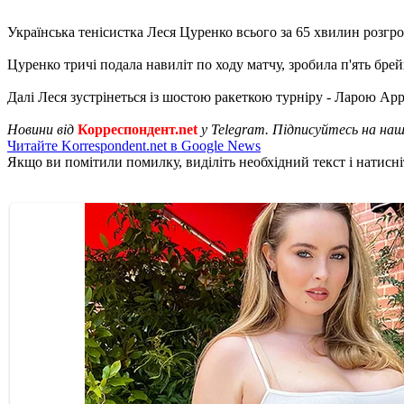
Українська тенісистка Леся Цуренко всього за 65 хвилин розгроми
Цуренко тричі подала навиліт по ходу матчу, зробила п'ять брейк
Далі Леся зустрінеться із шостою ракеткою турніру - Ларою Арру
Новини від
Корреспондент.net
у Telegram. Підписуйтесь на на
Читайте Korrespondent.net в Google News
Якщо ви помітили помилку, виділіть необхідний текст і натисніт