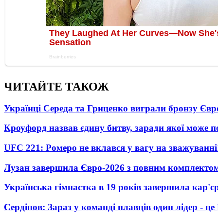
ЧИТАЙТЕ ТАКОЖ
Українці Середа та Гриценко виграли бронзу Євр
Кроуфорд назвав єдину битву, заради якої може 
UFC 221: Ромеро не вклався у вагу на зважуванні
Лузан завершила Євро-2026 з повним комплектом
Українська гімнастка в 19 років завершила кар'єр
Сердінов: Зараз у команді плавців один лідер - 