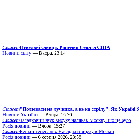
Сюжет
Пекельні санкції. Рішення Сената США
Новини світу
— Вчора, 23:14
Сюжет
"Полювати на лучника, а не на стрілу". Як Україні 
Новини України
— Вчора, 16:36
Сюжет
Загадковий звук вибуху налякав Москву: що це було
Росія новини
— Вчора, 15:27
Сюжет
Бенкет генералів. Наслідки вибуху в Москві
Росія новини
— 6 серпня 2026, 23:58