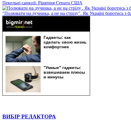
Пекельні санкції. Рішення Сената США
"Полювати на лучника, а не на стрілу". Як Україні боротись з 
ВИБІР РЕДАКТОРА