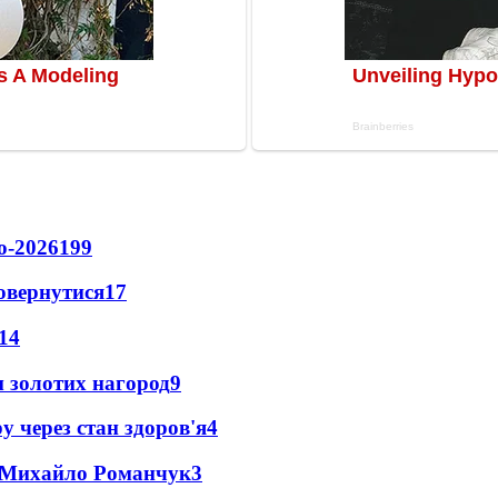
о-2026
199
повернутися
17
14
 золотих нагород
9
у через стан здоров'я
4
це Михайло Романчук
3