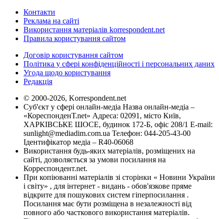
Контакти
Реклама на сайті
Використання матеріалів korrespondent.net
Правила користування сайтом
Договір користування сайтом
Політика у сфері конфіденційності і персональних даних
Угода щодо користування
Редакція
© 2000-2026, Korrespondent.net
Суб'єкт у сфері онлайн-медіа Назва онлайн-медіа –
«КореспонденТ.net» Адреса: 02091, місто Київ,
ХАРКІВСЬКЕ ШОСЕ, будинок 172-Б, офіс 208/1 E-mail:
sunlight@mediadim.com.ua
Телефон: 044-205-43-00
Ідентифікатор медіа – R40-06068
Використання будь-яких матеріалів, розміщених на
сайті, дозволяється за умови посилання на
Корреспондент.net.
При копіюванні матеріалів зі сторінки « Новини України
і світу» , для інтернет - видань - обов'язкове пряме
відкрите для пошукових систем гіперпосилання .
Посилання має бути розміщена в незалежності від
повного або часткового використання матеріалів.