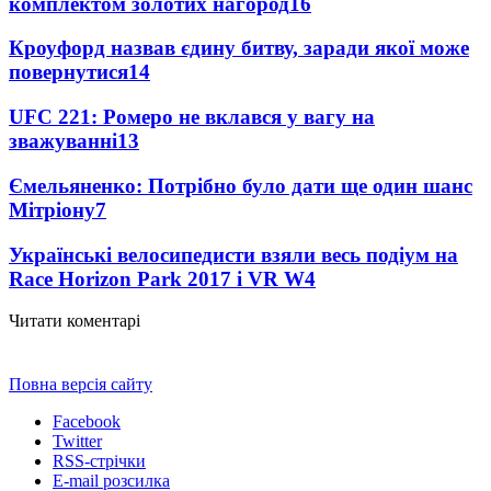
комплектом золотих нагород
16
Кроуфорд назвав єдину битву, заради якої може
повернутися
14
UFC 221: Ромеро не вклався у вагу на
зважуванні
13
Ємельяненко: Потрібно було дати ще один шанс
Мітріону
7
Українські велосипедисти взяли весь подіум на
Race Horizon Park 2017 і VR W
4
Читати коментарі
Повна версія сайту
Facebook
Twitter
RSS-стрічки
E-mail розсилка