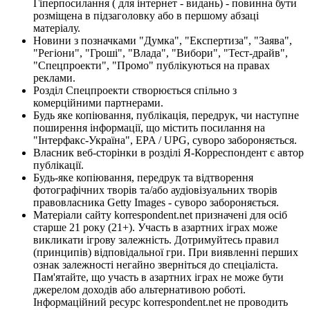
Гіперпосилання ( для інтернет - видань) - повинна бути
розміщена в підзаголовку або в першому абзаці
матеріалу.
Новини з позначками "Думка", "Експертиза", "Заява",
"Регіони", "Гроші", "Влада", "Вибори", "Тест-драйв",
"Спецпроекти", "Промо" публікуються на правах
реклами.
Розділ Спецпроекти створюється спільно з
комерційними партнерами.
Будь яке копіювання, публікація, передрук, чи наступне
поширення інформації, що містить посилання на
"Інтерфакс-Україна", EPA / UPG, суворо забороняється.
Власник веб-сторінки в розділі Я-Корреспондент є автор
публікації.
Будь-яке копіювання, передрук та відтворення
фотографічних творів та/або аудіовізуальних творів
правовласника Getty Images - суворо забороняється.
Матеріали сайту korrespondent.net призначені для осіб
старше 21 року (21+). Участь в азартних іграх може
викликати ігрову залежність. Дотримуйтесь правил
(принципів) відповідальної гри. При виявленні перших
ознак залежності негайно зверніться до спеціаліста.
Пам'ятайте, що участь в азартних іграх не може бути
джерелом доходів або альтернативою роботі.
Інформаційний ресурс korrespondent.net не проводить