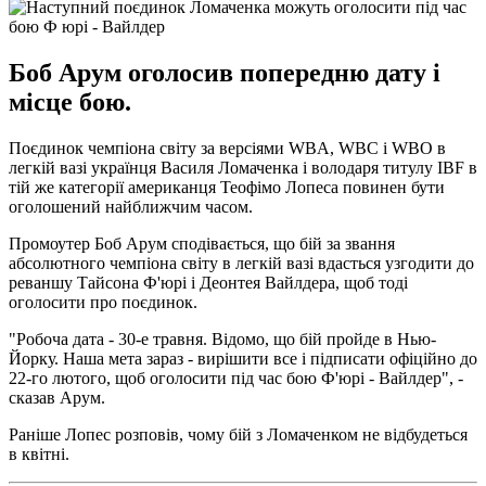
Боб Арум оголосив попередню дату і
місце бою.
Поєдинок чемпіона світу за версіями WBA, WBC і WBO в
легкій вазі українця Василя Ломаченка і володаря титулу IBF в
тій же категорії американця Теофімо Лопеса повинен бути
оголошений найближчим часом.
Промоутер Боб Арум сподівається, що бій за звання
абсолютного чемпіона світу в легкій вазі вдасться узгодити до
реваншу Тайсона Ф'юрі і Деонтея Вайлдера, щоб тоді
оголосити про поєдинок.
"Робоча дата - 30-е травня. Відомо, що бій пройде в Нью-
Йорку. Наша мета зараз - вирішити все і підписати офіційно до
22-го лютого, щоб оголосити під час бою Ф'юрі - Вайлдер", -
сказав Арум.
Раніше Лопес розповів, чому бій з Ломаченком не відбудеться
в квітні.