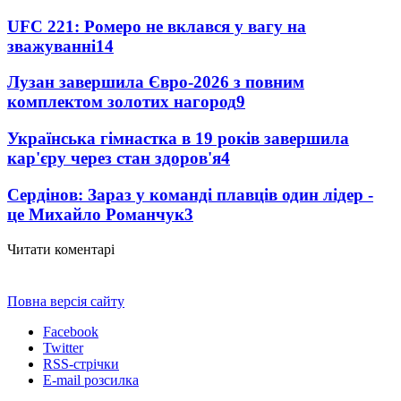
UFC 221: Ромеро не вклався у вагу на
зважуванні
14
Лузан завершила Євро-2026 з повним
комплектом золотих нагород
9
Українська гімнастка в 19 років завершила
кар'єру через стан здоров'я
4
Сердінов: Зараз у команді плавців один лідер -
це Михайло Романчук
3
Читати коментарі
Повна версія сайту
Facebook
Twitter
RSS-стрічки
E-mail розсилка