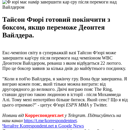
Тайсон Фюрі готовий покінчити з
боксом, якщо переможе Деонтея
Вайлдера.
Екс-чемпіон світу в суперважкій вазі Тайсон Ф'юрі може
завершити кар'єру після перемоги над чемпіоном WBC
Деонтеєм Вайлдером, реванш з яким відбудеться 22 лютого.
Про це боксер заявив за кілька днів до майбутнього поєдинку.
"Коли я поб'ю Вайлдера, я закінчу гру. Вона буде завершена. Я
виграю кожен пояс, який тільки можна виграти: від
другорядного до великого. Двічі виграю пояс The Ring,
ставши другою такою людиною в історії - після Мохаммеда
Алі. Тому мені непотрібно більше битися. Який сенс? Що я від
цього отримаю?" - цитує Ф'юрі
ESPN MMA
у Twitter.
Новини від
Корреспондент.net
у Telegram. Підписуйтесь на
наш канал
https://t.me/korrespondentnet
.
Читайте Korrespondent.net в Google News