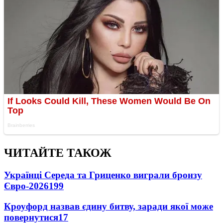
ЧИТАЙТЕ ТАКОЖ
Українці Середа та Гриценко виграли бронзу
Євро-2026
199
Кроуфорд назвав єдину битву, заради якої може
повернутися
17