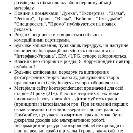
розміщена в підзаголовку або в першому абзаці
матеріалу.
Новини з позначками "Думка", "Експертиза", "Заява",
"Регіони", "Гроші", "Влада", "Вибори", "Тест-драйв",
"Спецпроекти", "Промо" публікуються на правах
реклами.
Розділ Спецпроекти створюється спільно з
комерційними партнерами.
Будь яке копіювання, публікація, передрук, чи наступне
поширення інформації, що містить посилання на
"Інтерфакс-Україна", EPA / UPG, суворо забороняється.
Власник веб-сторінки в розділі Я-Корреспондент є автор
публікації.
Будь-яке копіювання, передрук та відтворення
фотографічних творів та/або аудіовізуальних творів
правовласника Getty Images - суворо забороняється.
Матеріали сайту korrespondent.net призначені для осіб
старше 21 року (21+). Участь в азартних іграх може
викликати ігрову залежність. Дотримуйтесь правил
(принципів) відповідальної гри. При виявленні перших
ознак залежності негайно зверніться до спеціаліста.
Пам'ятайте, що участь в азартних іграх не може бути
джерелом доходів або альтернативою роботі.
Інформаційний ресурс korrespondent.net не проводить
ігри на реальні та/або віртуальні гроші, також сайт не