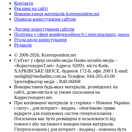
Контакти
Реклама на сайті
Використання матеріалів korrespondent.net
Правила користування сайтом
Договір користування сайтом
Політика у сфері конфіденційності і персональних даних
Угода щодо користування
Редакція
© 2000-2026, Korrespondent.net
Суб'єкт у сфері онлайн-медіа Назва онлайн-медіа –
«КореспонденТ.net» Адреса: 02091, місто Київ,
ХАРКІВСЬКЕ ШОСЕ, будинок 172-Б, офіс 208/1 E-mail:
sunlight@mediadim.com.ua
Телефон: 044-205-43-00
Ідентифікатор медіа – R40-06068
Використання будь-яких матеріалів, розміщених на
сайті, дозволяється за умови посилання на
Корреспондент.net.
При копіюванні матеріалів зі сторінки « Новини України
і світу» , для інтернет - видань - обов'язкове пряме
відкрите для пошукових систем гіперпосилання .
Посилання має бути розміщена в незалежності від
повного або часткового використання матеріалів.
Гіперпосилання ( для інтернет - видань) - повинна бути