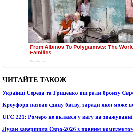
ЧИТАЙТЕ ТАКОЖ
Українці Середа та Гриценко виграли бронзу Євр
Кроуфорд назвав єдину битву, заради якої може 
UFC 221: Ромеро не вклався у вагу на зважуванні
Лузан завершила Євро-2026 з повним комплектом