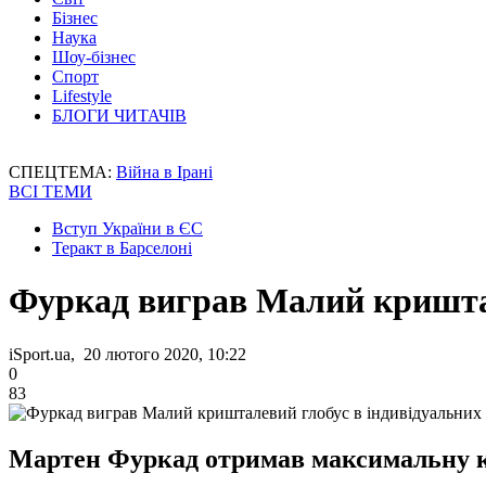
Бізнес
Наука
Шоу-бізнес
Спорт
Lifestyle
БЛОГИ ЧИТАЧІВ
СПЕЦТЕМА:
Війна в Ірані
ВСІ ТЕМИ
Вступ України в ЄС
Теракт в Барселоні
Фуркад виграв Малий криштал
iSport.ua, 20 лютого 2020, 10:22
0
83
Мартен Фуркад отримав максимальну кіл