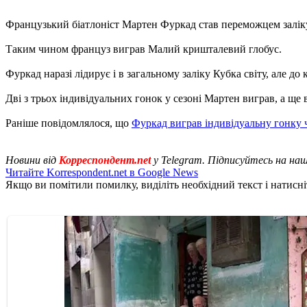
Французький біатлоніст Мартен Фуркад став переможцем заліку
Таким чином француз виграв Малий кришталевий глобус.
Фуркад наразі лідирує і в загальному заліку Кубка світу, але д
Дві з трьох індивідуальних гонок у сезоні Мартен виграв, а ще
Раніше повідомлялося, що
Фуркад виграв індивідуальну гонку ч
Новини від
Корреспондент.net
у Telegram. Підписуйтесь на на
Читайте Korrespondent.net в Google News
Якщо ви помітили помилку, виділіть необхідний текст і натисніт