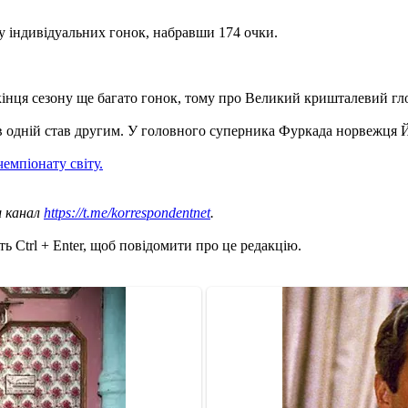
 індивідуальних гонок, набравши 174 очки.
о кінця сезону ще багато гонок, тому про Великий кришталевий гл
 в одній став другим. У головного суперника Фуркада норвежця Йо
емпіонату світу.
ш канал
https://t.me/korrespondentnet
.
ь Ctrl + Enter, щоб повідомити про це редакцію.