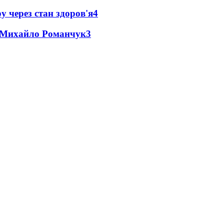
у через стан здоров'я
4
це Михайло Романчук
3