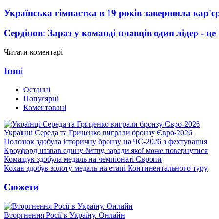
Українська гімнастка в 19 років завершила кар'єр
Сердінов: Зараз у команді плавців один лідер - 
Читати коментарі
Інші
Останні
Популярні
Коментовані
Українці Середа та Гриценко виграли бронзу Євро-2026
Полозюк здобула історичну бронзу на ЧС-2026 з фехтування
Кроуфорд назвав єдину битву, заради якої може повернутися
Комащук здобула медаль на чемпіонаті Європи
Кохан здобув золоту медаль на етапі Континентального туру
Сюжети
Вторгнення Росії в Україну. Онлайн