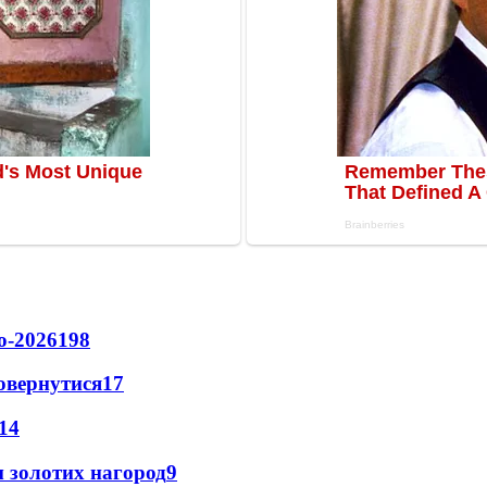
о-2026
198
повернутися
17
14
 золотих нагород
9