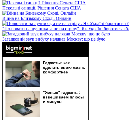
Пекельні санкції. Рішення Сената США
Війна на Близькому Сході. Онлайн
"Полювати на лучника, а не на стрілу". Як Україні боротись з 
Загадковий звук вибуху налякав Москву: що це було