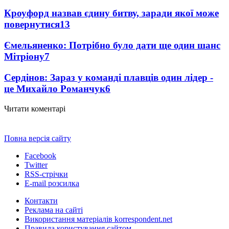
Кроуфорд назвав єдину битву, заради якої може
повернутися
13
Ємельяненко: Потрібно було дати ще один шанс
Мітріону
7
Сердінов: Зараз у команді плавців один лідер -
це Михайло Романчук
6
Читати коментарі
Повна версія сайту
Facebook
Twitter
RSS-стрічки
E-mail розсилка
Контакти
Реклама на сайті
Використання матеріалів korrespondent.net
Правила користування сайтом