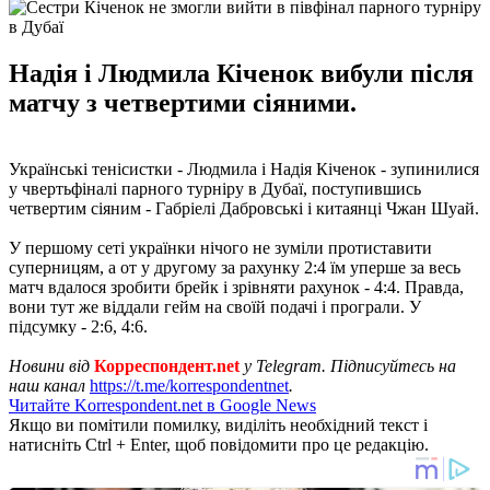
Надія і Людмила Кіченок вибули після
матчу з четвертими сіяними.
Українські тенісистки - Людмила і Надія Кіченок - зупинилися
у чвертьфіналі парного турніру в Дубаї, поступившись
четвертим сіяним - Габріелі Дабровські і китаянці Чжан Шуай.
У першому сеті українки нічого не зуміли протиставити
суперницям, а от у другому за рахунку 2:4 їм уперше за весь
матч вдалося зробити брейк і зрівняти рахунок - 4:4. Правда,
вони тут же віддали гейм на своїй подачі і програли. У
підсумку - 2:6, 4:6.
Новини від
Корреспондент.net
у Telegram. Підписуйтесь на
наш канал
https://t.me/korrespondentnet
.
Читайте Korrespondent.net в Google News
Якщо ви помітили помилку, виділіть необхідний текст і
натисніть Ctrl + Enter, щоб повідомити про це редакцію.