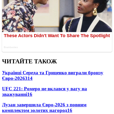
ЧИТАЙТЕ ТАКОЖ
Українці Середа та Гриценко виграли бронзу
Євро-2026
314
UFC 221: Ромеро не вклався у вагу на
зважуванні
16
Лузан завершила Євро-2026 з повним
комплектом золотих нагород
16