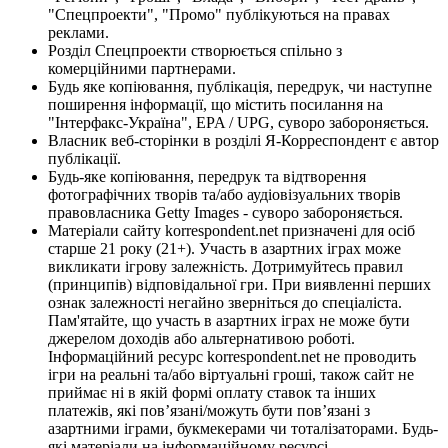
"Спецпроекти", "Промо" публікуються на правах
реклами.
Розділ Спецпроекти створюється спільно з
комерційними партнерами.
Будь яке копіювання, публікація, передрук, чи наступне
поширення інформації, що містить посилання на
"Інтерфакс-Україна", EPA / UPG, суворо забороняється.
Власник веб-сторінки в розділі Я-Корреспондент є автор
публікації.
Будь-яке копіювання, передрук та відтворення
фотографічних творів та/або аудіовізуальних творів
правовласника Getty Images - суворо забороняється.
Матеріали сайту korrespondent.net призначені для осіб
старше 21 року (21+). Участь в азартних іграх може
викликати ігрову залежність. Дотримуйтесь правил
(принципів) відповідальної гри. При виявленні перших
ознак залежності негайно зверніться до спеціаліста.
Пам'ятайте, що участь в азартних іграх не може бути
джерелом доходів або альтернативою роботі.
Інформаційний ресурс korrespondent.net не проводить
ігри на реальні та/або віртуальні гроші, також сайт не
приймає ні в якій формі оплату ставок та інших
платежів, які пов’язані/можуть бути пов’язані з
азартними іграми, букмекерами чи тоталізаторами. Будь-
які матеріали на інформаційному ресурсі