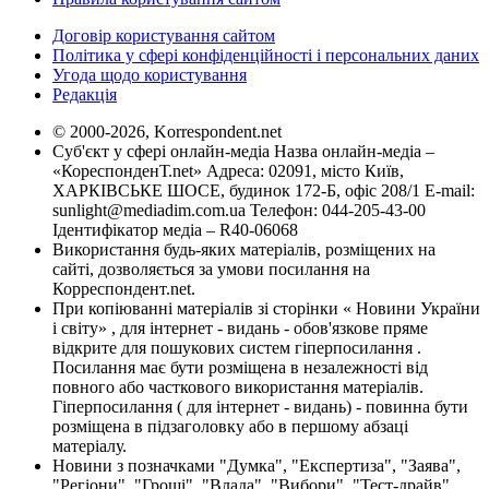
Договір користування сайтом
Політика у сфері конфіденційності і персональних даних
Угода щодо користування
Редакція
© 2000-2026, Korrespondent.net
Суб'єкт у сфері онлайн-медіа Назва онлайн-медіа –
«КореспонденТ.net» Адреса: 02091, місто Київ,
ХАРКІВСЬКЕ ШОСЕ, будинок 172-Б, офіс 208/1 E-mail:
sunlight@mediadim.com.ua
Телефон: 044-205-43-00
Ідентифікатор медіа – R40-06068
Використання будь-яких матеріалів, розміщених на
сайті, дозволяється за умови посилання на
Корреспондент.net.
При копіюванні матеріалів зі сторінки « Новини України
і світу» , для інтернет - видань - обов'язкове пряме
відкрите для пошукових систем гіперпосилання .
Посилання має бути розміщена в незалежності від
повного або часткового використання матеріалів.
Гіперпосилання ( для інтернет - видань) - повинна бути
розміщена в підзаголовку або в першому абзаці
матеріалу.
Новини з позначками "Думка", "Експертиза", "Заява",
"Регіони", "Гроші", "Влада", "Вибори", "Тест-драйв",