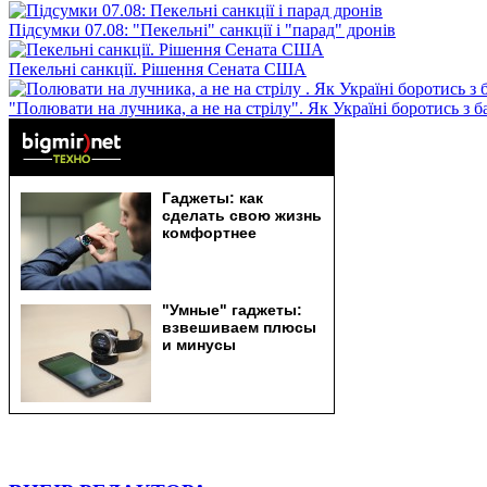
Підсумки 07.08: "Пекельні" санкції і "парад" дронів
Пекельні санкції. Рішення Сената США
"Полювати на лучника, а не на стрілу". Як Україні боротись з 