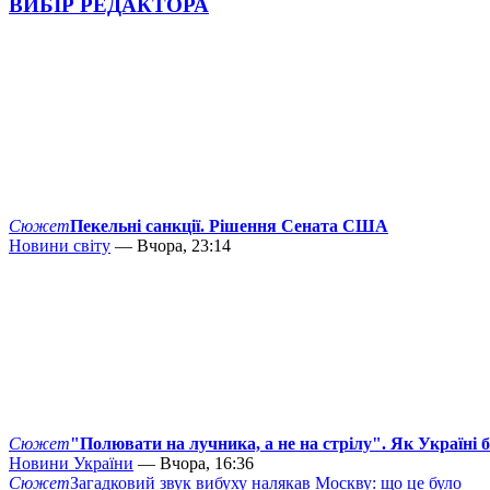
ВИБІР РЕДАКТОРА
Сюжет
Пекельні санкції. Рішення Сената США
Новини світу
— Вчора, 23:14
Сюжет
"Полювати на лучника, а не на стрілу". Як Україні 
Новини України
— Вчора, 16:36
Сюжет
Загадковий звук вибуху налякав Москву: що це було