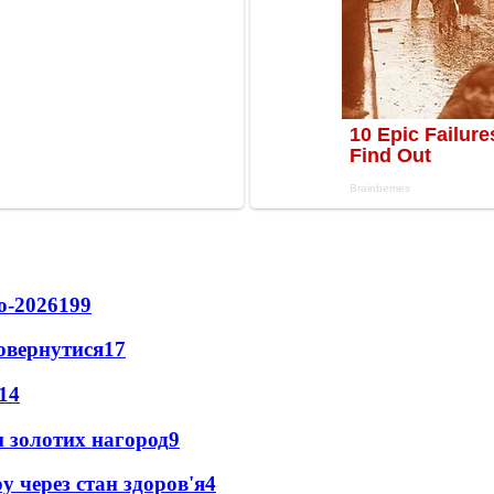
о-2026
199
повернутися
17
14
 золотих нагород
9
у через стан здоров'я
4