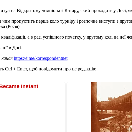
титул на Відкритому чемпіонаті Катару, який проходить у Досі, я
 з чим пропустить перше коло турніру і розпочне виступи з друг
а (Росія).
кваліфікації, а в разі успішного початку, у другому колі на неї 
ції в Досі.
ш канал
https://t.me/korrespondentnet
.
ь Ctrl + Enter, щоб повідомити про це редакцію.