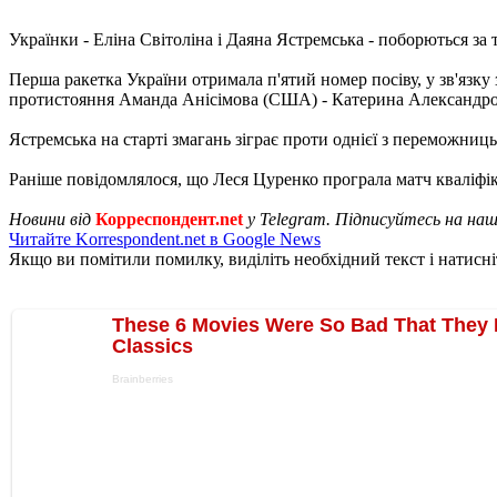
Українки - Еліна Світоліна і Даяна Ястремська - поборються за 
Перша ракетка України отримала п'ятий номер посіву, у зв'язку
протистояння Аманда Анісімова (США) - Катерина Александров
Ястремська на старті змагань зіграє проти однієї з переможниць 
Раніше повідомлялося, що Леся Цуренко програла матч кваліфіка
Новини від
Корреспондент.net
у Telegram. Підписуйтесь на на
Читайте Korrespondent.net в Google News
Якщо ви помітили помилку, виділіть необхідний текст і натисніт