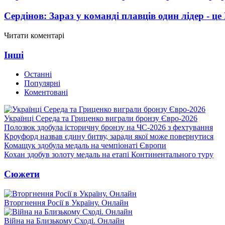
Сердінов: Зараз у команді плавців один лідер - 
Читати коментарі
Інші
Останні
Популярні
Коментовані
Українці Середа та Гриценко виграли бронзу Євро-2026
Полозюк здобула історичну бронзу на ЧС-2026 з фехтування
Кроуфорд назвав єдину битву, заради якої може повернутися
Комащук здобула медаль на чемпіонаті Європи
Кохан здобув золоту медаль на етапі Континентального туру
Сюжети
Вторгнення Росії в Україну. Онлайн
Війна на Близькому Сході. Онлайн