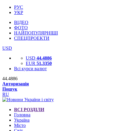
РУС
УКР
ВІДЕО
ФОТО
НАЙПОПУЛЯРНІШІ
СПЕЦПРОЕКТИ
USD
USD
44.4886
EUR
51.3350
Всі курси валют
44.4886
Авторизація
Пошук
RU
ВСІ РОЗДІЛИ
Головна
Україна
Місто
Світ