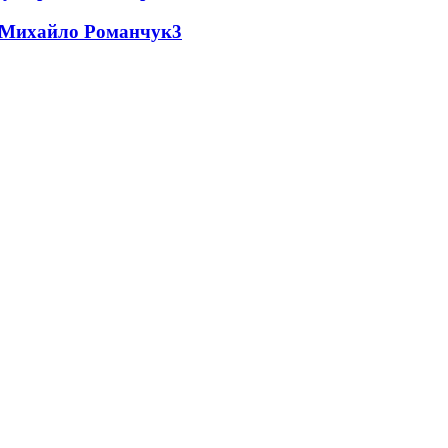
це Михайло Романчук
3