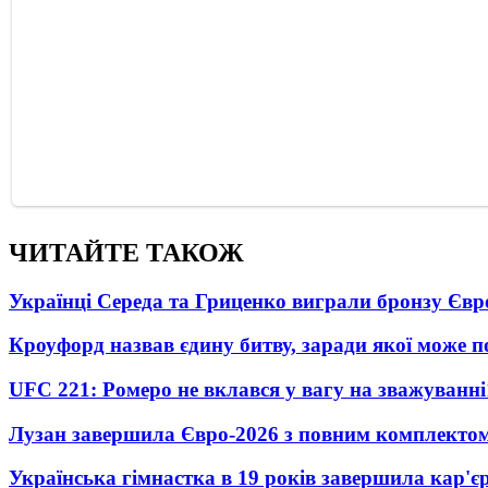
ЧИТАЙТЕ ТАКОЖ
Українці Середа та Гриценко виграли бронзу Євр
Кроуфорд назвав єдину битву, заради якої може 
UFC 221: Ромеро не вклався у вагу на зважуванні
Лузан завершила Євро-2026 з повним комплектом
Українська гімнастка в 19 років завершила кар'єр