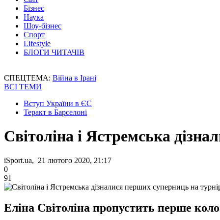
Бізнес
Наука
Шоу-бізнес
Спорт
Lifestyle
БЛОГИ ЧИТАЧІВ
СПЕЦТЕМА:
Війна в Ірані
ВСІ ТЕМИ
Вступ України в ЄС
Теракт в Барселоні
Світоліна і Ястремська дізнал
iSport.ua, 21 лютого 2020, 21:17
0
91
Еліна Світоліна пропустить перше коло