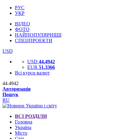
РУС
УКР
ВІДЕО
ФОТО
НАЙПОПУЛЯРНІШІ
СПЕЦПРОЕКТИ
USD
USD
44.4942
EUR
51.3366
Всі курси валют
44.4942
Авторизація
Пошук
RU
ВСІ РОЗДІЛИ
Головна
Україна
Місто
Світ