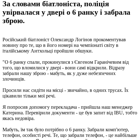
За словами біатлоніста, поліція
увірвалася у двері о 6 ранку і забрала
зброю.
Російський біатлоніст Олександр Логінов прокоментував
новину про те, що в його номері на чемпіонаті світу в
італійському Антхольці пройшли обшуки.
"О 6 ранку спали, прокинулися з Євгеном Гаранічевим від
того, що вломилися у двері - вони самі відкрили. Відразу
забрали нашу зброю - мабуть, як у дуже небезпечних
злочинців.
Просили нас сидіти на місці - звичайно, в одних трусах. Їх
цікавили тільки мої речі.
Я попросив допомогу перекладача - прийшла наш менеджер
Катерина. Перевірили документи - це був запит від IBU, тобто
якась недовіра.
Мабуть, їм так було потрібно о 6 ранку. Забрали комп'ютер,
телефон, особисті речі. Те, що забрали телефон, - це найбільше