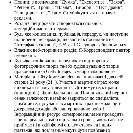
Новини з позначками "Думка", "Експертиза", "Заява",
"Регіони", "Гроші", "Влада", "Вибори", "Тест-драйв",
"Спецпроекти", "Промо" публікуються на правах
реклами.
Розділ Спецпроекти створюється спільно з
комерційними партнерами.
Будь яке копіювання, публікація, передрук, чи наступне
поширення інформації, що містить посилання на
"Інтерфакс-Україна", EPA / UPG, суворо забороняється.
Власник веб-сторінки в розділі Я-Корреспондент є автор
публікації.
Будь-яке копіювання, передрук та відтворення
фотографічних творів та/або аудіовізуальних творів
правовласника Getty Images - суворо забороняється.
Матеріали сайту korrespondent.net призначені для осіб
старше 21 року (21+). Участь в азартних іграх може
викликати ігрову залежність. Дотримуйтесь правил
(принципів) відповідальної гри. При виявленні перших
ознак залежності негайно зверніться до спеціаліста.
Пам'ятайте, що участь в азартних іграх не може бути
джерелом доходів або альтернативою роботі.
Інформаційний ресурс korrespondent.net не проводить
ігри на реальні та/або віртуальні гроші, також сайт не
приймає ні в якій формі оплату ставок та інших
платежів, які пов’язані/можуть бути пов’язані з