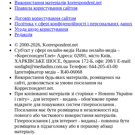
Використання матеріалів korrespondent.net
Правила користування сайтом
Договір користування сайтом
Політика у сфері конфіденційності і персональних даних
Угода щодо користування
Редакція
© 2000-2026, Korrespondent.net
Суб'єкт у сфері онлайн-медіа Назва онлайн-медіа –
«КореспонденТ.net» Адреса: 02091, місто Київ,
ХАРКІВСЬКЕ ШОСЕ, будинок 172-Б, офіс 208/1 E-mail:
sunlight@mediadim.com.ua
Телефон: 044-205-43-00
Ідентифікатор медіа – R40-06068
Використання будь-яких матеріалів, розміщених на
сайті, дозволяється за умови посилання на
Корреспондент.net.
При копіюванні матеріалів зі сторінки « Новини України
і світу» , для інтернет - видань - обов'язкове пряме
відкрите для пошукових систем гіперпосилання .
Посилання має бути розміщена в незалежності від
повного або часткового використання матеріалів.
Гіперпосилання ( для інтернет - видань) - повинна бути
розміщена в підзаголовку або в першому абзаці
матеріалу.