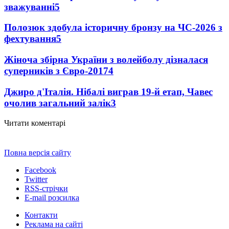
зважуванні
5
Полозюк здобула історичну бронзу на ЧС-2026 з
фехтування
5
Жіноча збірна України з волейболу дізналася
суперників з Євро-2017
4
Джиро д'Італія. Нібалі виграв 19-й етап, Чавес
очолив загальний залік
3
Читати коментарі
Повна версія сайту
Facebook
Twitter
RSS-стрічки
E-mail розсилка
Контакти
Реклама на сайті