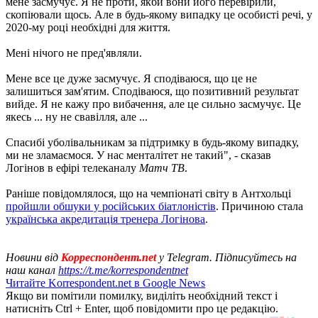
мене засмучує. Я не проти, якби вони його перевірили,
скопіювали щось. Але в будь-якому випадку це особисті речі, у
2020-му році необхідні для життя.
Мені нічого не пред'являли.
Мене все це дуже засмучує. Я сподіваюся, що це не
залишиться зам'ятим. Сподіваюся, що позитивний результат
вийде. Я не кажу про вибачення, але це сильно засмучує. Це
якесь ... ну не свавілля, але ...
Спасибі уболівальникам за підтримку в будь-якому випадку,
ми не зламаємося. У нас менталітет не такий", - сказав
Логінов в ефірі телеканалу
Матч ТВ
.
Раніше повідомлялося, що на чемпіонаті світу в Антхольці
пройшли обшуки у російських біатлоністів
. Причиною стала
українська акредитація тренера Логінова
.
Новини від
Корреспондент.net
у Telegram. Підписуйтесь на
наш канал
https://t.me/korrespondentnet
Читайте Korrespondent.net в Google News
Якщо ви помітили помилку, виділіть необхідний текст і
натисніть Ctrl + Enter, щоб повідомити про це редакцію.