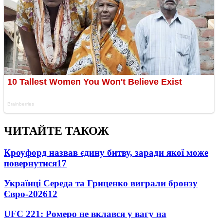
ЧИТАЙТЕ ТАКОЖ
Кроуфорд назвав єдину битву, заради якої може
повернутися
17
Українці Середа та Гриценко виграли бронзу
Євро-2026
12
UFC 221: Ромеро не вклався у вагу на