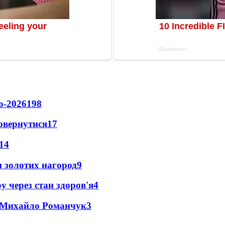
о-2026
198
повернутися
17
14
 золотих нагород
9
у через стан здоров'я
4
це Михайло Романчук
3