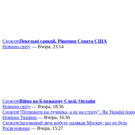
Сюжет
Пекельні санкції. Рішення Сената США
Новини світу
— Вчора, 23:14
Сюжет
Війна на Близькому Сході. Онлайн
Новини світу
— Вчора, 18:56
Сюжет
"Полювати на лучника, а не на стрілу". Як Україні бор
Новини України
— Вчора, 16:36
Сюжет
Загадковий звук вибуху налякав Москву: що це було
Росія новини
— Вчора, 15:27