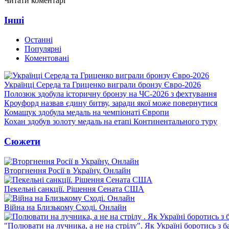
Читати коментарі
Інші
Останні
Популярні
Коментовані
Українці Середа та Гриценко виграли бронзу Євро-2026
Полозюк здобула історичну бронзу на ЧС-2026 з фехтування
Кроуфорд назвав єдину битву, заради якої може повернутися
Комащук здобула медаль на чемпіонаті Європи
Кохан здобув золоту медаль на етапі Континентального туру
Сюжети
Вторгнення Росії в Україну. Онлайн
Пекельні санкції. Рішення Сената США
Війна на Близькому Сході. Онлайн
"Полювати на лучника, а не на стрілу". Як Україні боротись з 