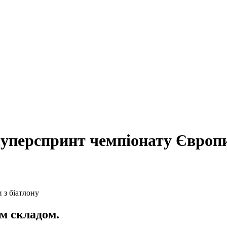
суперспринт чемпіонату Європи
им складом.