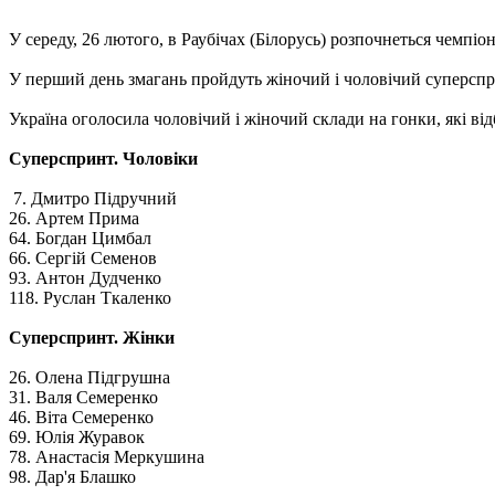
У середу, 26 лютого, в Раубічах (Білорусь) розпочнеться чемпіо
У перший день змагань пройдуть жіночий і чоловічий суперсп
Україна оголосила чоловічий і жіночий склади на гонки, які відб
Суперспринт. Чоловіки
7. Дмитро Підручний
26. Артем Прима
64. Богдан Цимбал
66. Сергій Семенов
93. Антон Дудченко
118. Руслан Ткаленко
Суперспринт. Жінки
26. Олена Підгрушна
31. Валя Семеренко
46. ​​Віта Семеренко
69. Юлія Журавок
78. Анастасія Меркушина
98. Дар'я Блашко