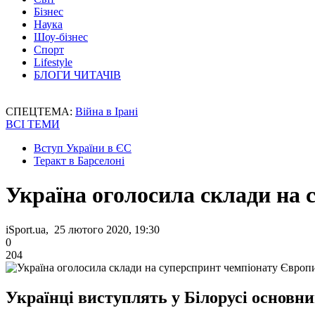
Бізнес
Наука
Шоу-бізнес
Спорт
Lifestyle
БЛОГИ ЧИТАЧІВ
СПЕЦТЕМА:
Війна в Ірані
ВСІ ТЕМИ
Вступ України в ЄС
Теракт в Барселоні
Україна оголосила склади на 
iSport.ua, 25 лютого 2020, 19:30
0
204
Українці виступлять у Білорусі основн