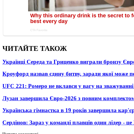
ЧИТАЙТЕ ТАКОЖ
Українці Середа та Гриценко виграли бронзу Євр
Кроуфорд назвав єдину битву, заради якої може 
UFC 221: Ромеро не вклався у вагу на зважуванні
Лузан завершила Євро-2026 з повним комплектом
Українська гімнастка в 19 років завершила кар'єр
Сердінов: Зараз у команді плавців один лідер - 