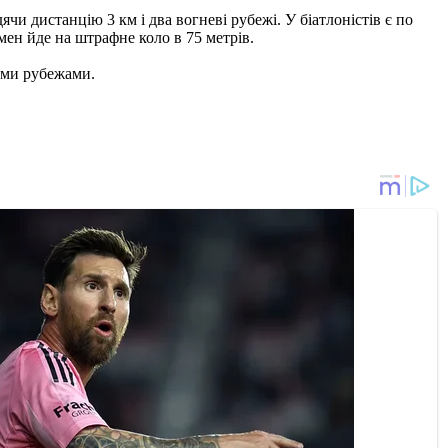
ячи дистанцію 3 км і два вогневі рубежі. У біатлоністів є по
ен йде на штрафне коло в 75 метрів.
вими рубежами.