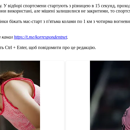
у. У відборі спортсмени стартують з різницею в 15 секунд, проход
ни використані, але мішені залишилися не закритими, то спортсм
інки біжать мас-старт з п'ятьма колами по 1 км з чотирма вогне
ш канал
https://t.me/korrespondentnet
.
ь Ctrl + Enter, щоб повідомити про це редакцію.