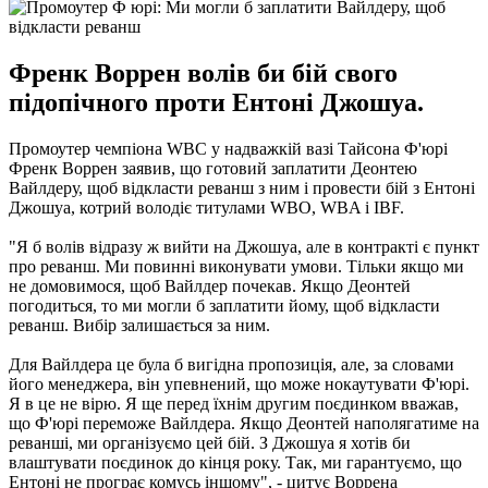
Френк Воррен волів би бій свого
підопічного проти Ентоні Джошуа.
Промоутер чемпіона WBC у надважкій вазі Тайсона Ф'юрі
Френк Воррен заявив, що готовий заплатити Деонтею
Вайлдеру, щоб відкласти реванш з ним і провести бій з Ентоні
Джошуа, котрий володіє титулами WBO, WBA і IBF.
"Я б волів відразу ж вийти на Джошуа, але в контракті є пункт
про реванш. Ми повинні виконувати умови. Тільки якщо ми
не домовимося, щоб Вайлдер почекав. Якщо Деонтей
погодиться, то ми могли б заплатити йому, щоб відкласти
реванш. Вибір залишається за ним.
Для Вайлдера це була б вигідна пропозиція, але, за словами
його менеджера, він упевнений, що може нокаутувати Ф'юрі.
Я в це не вірю. Я ще перед їхнім другим поєдинком вважав,
що Ф'юрі переможе Вайлдера. Якщо Деонтей наполягатиме на
реванші, ми організуємо цей бій. З Джошуа я хотів би
влаштувати поєдинок до кінця року. Так, ми гарантуємо, що
Ентоні не програє комусь іншому", - цитує Воррена