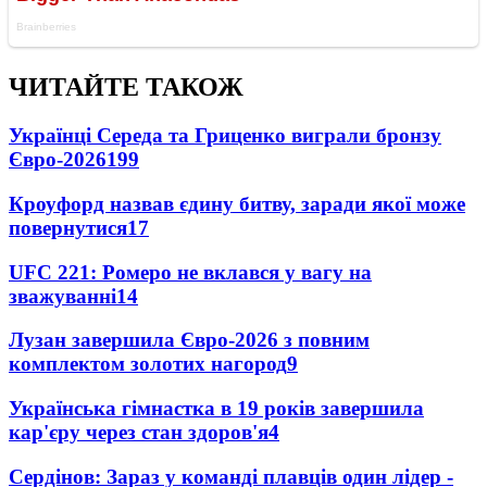
ЧИТАЙТЕ ТАКОЖ
Українці Середа та Гриценко виграли бронзу
Євро-2026
199
Кроуфорд назвав єдину битву, заради якої може
повернутися
17
UFC 221: Ромеро не вклався у вагу на
зважуванні
14
Лузан завершила Євро-2026 з повним
комплектом золотих нагород
9
Українська гімнастка в 19 років завершила
кар'єру через стан здоров'я
4
Сердінов: Зараз у команді плавців один лідер -