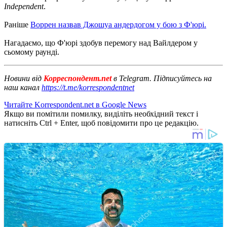
Independent
.
Раніше
Воррен назвав Джошуа андердогом у бою з Ф'юрі.
Нагадаємо, що Ф'юрі здобув перемогу над Вайлдером у
сьомому раунді.
Новини від
Корреспондент.net
в Telegram. Підписуйтесь на
наш канал
https://t.me/korrespondentnet
Читайте Korrespondent.net в Google News
Якщо ви помітили помилку, виділіть необхідний текст і
натисніть Ctrl + Enter, щоб повідомити про це редакцію.