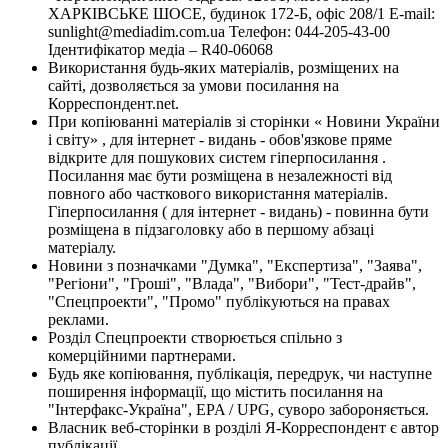
ХАРКІВСЬКЕ ШОСЕ, будинок 172-Б, офіс 208/1 E-mail:
sunlight@mediadim.com.ua
Телефон: 044-205-43-00
Ідентифікатор медіа – R40-06068
Використання будь-яких матеріалів, розміщених на
сайті, дозволяється за умови посилання на
Корреспондент.net.
При копіюванні матеріалів зі сторінки « Новини України
і світу» , для інтернет - видань - обов'язкове пряме
відкрите для пошукових систем гіперпосилання .
Посилання має бути розміщена в незалежності від
повного або часткового використання матеріалів.
Гіперпосилання ( для інтернет - видань) - повинна бути
розміщена в підзаголовку або в першому абзаці
матеріалу.
Новини з позначками "Думка", "Експертиза", "Заява",
"Регіони", "Гроші", "Влада", "Вибори", "Тест-драйв",
"Спецпроекти", "Промо" публікуються на правах
реклами.
Розділ Спецпроекти створюється спільно з
комерційними партнерами.
Будь яке копіювання, публікація, передрук, чи наступне
поширення інформації, що містить посилання на
"Інтерфакс-Україна", EPA / UPG, суворо забороняється.
Власник веб-сторінки в розділі Я-Корреспондент є автор
публікації.