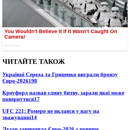
ЧИТАЙТЕ ТАКОЖ
Українці Середа та Гриценко виграли бронзу
Євро-2026
198
Кроуфорд назвав єдину битву, заради якої може
повернутися
17
UFC 221: Ромеро не вклався у вагу на
зважуванні
14
Лузан завершила Євро-2026 з повним