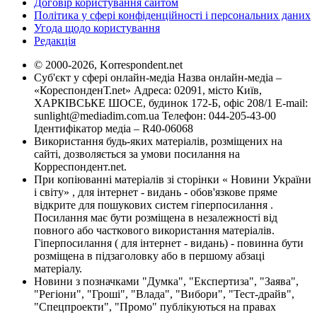
Договір користування сайтом
Політика у сфері конфіденційності і персональних даних
Угода щодо користування
Редакція
© 2000-2026, Korrespondent.net
Суб'єкт у сфері онлайн-медіа Назва онлайн-медіа –
«КореспонденТ.net» Адреса: 02091, місто Київ,
ХАРКІВСЬКЕ ШОСЕ, будинок 172-Б, офіс 208/1 E-mail:
sunlight@mediadim.com.ua
Телефон: 044-205-43-00
Ідентифікатор медіа – R40-06068
Використання будь-яких матеріалів, розміщених на
сайті, дозволяється за умови посилання на
Корреспондент.net.
При копіюванні матеріалів зі сторінки « Новини України
і світу» , для інтернет - видань - обов'язкове пряме
відкрите для пошукових систем гіперпосилання .
Посилання має бути розміщена в незалежності від
повного або часткового використання матеріалів.
Гіперпосилання ( для інтернет - видань) - повинна бути
розміщена в підзаголовку або в першому абзаці
матеріалу.
Новини з позначками "Думка", "Експертиза", "Заява",
"Регіони", "Гроші", "Влада", "Вибори", "Тест-драйв",
"Спецпроекти", "Промо" публікуються на правах