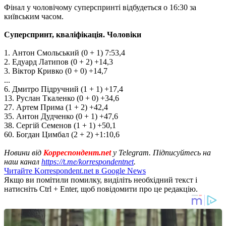
Фінал у чоловічому суперспринті відбудеться о 16:30 за
київським часом.
Суперспринт, кваліфікація. Чоловіки
1. Антон Смольський (0 + 1) 7:53,4
2. Едуард Латипов (0 + 2) +14,3
3. Віктор Кривко (0 + 0) +14,7
...
6. Дмитро Підручний (1 + 1) +17,4
13. Руслан Ткаленко (0 + 0) +34,6
27. Артем Прима (1 + 2) +42,4
35. Антон Дудченко (0 + 1) +47,6
38. Сергій Семенов (1 + 1) +50,1
60. Богдан Цимбал (2 + 2) +1:10,6
Новини від
Корреспондент.net
у Telegram. Підписуйтесь на
наш канал
https://t.me/korrespondentnet
.
Читайте Korrespondent.net в Google News
Якщо ви помітили помилку, виділіть необхідний текст і
натисніть Ctrl + Enter, щоб повідомити про це редакцію.