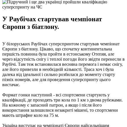
У Раубічах стартував чемпіонат
Європи з біатлону.
У білоруських Раубічах суперспринтом стартував чемпіонат
Європи з біатлону. Цікаво, що спочатку континентальна
першість повинна була пройти в естонському Отепяя, але
через відсутність снігу і теплої погоди його звідти перенесли в
Раубічі. Там теж встановилася весняна перемога і немає снігу,
але його привезли в необхідній кількості. Траса хоч і була
далека від ідеальної і сильно розбилася до моменту старту
пізніх номерів, але для проведення суперспринту цього
вистачає.
Формат гонки наступний - всі спортсмени стартують у
кваліфікації, де проходять три кола по 1 км з двома рубежами.
На кожному є запасний патрон, а якщо і після його
використання залишилися незакриті мішені, то спортсмени
мають штрафне коло на 75 м.
Україна виступає на чемпіонаті Європи найсильнішим