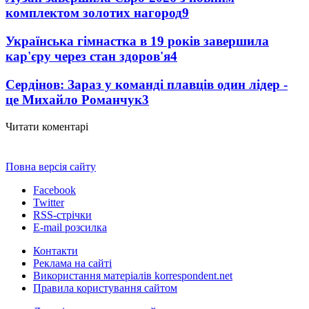
комплектом золотих нагород
9
Українська гімнастка в 19 років завершила
кар'єру через стан здоров'я
4
Сердінов: Зараз у команді плавців один лідер -
це Михайло Романчук
3
Читати коментарі
Повна версія сайту
Facebook
Twitter
RSS-стрічки
E-mail розсилка
Контакти
Реклама на сайті
Використання матеріалів korrespondent.net
Правила користування сайтом