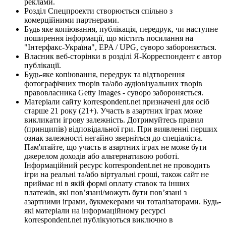
реклами.
Розділ Спецпроекти створюється спільно з
комерційними партнерами.
Будь яке копіювання, публікація, передрук, чи наступне
поширення інформації, що містить посилання на
"Інтерфакс-Україна", EPA / UPG, суворо забороняється.
Власник веб-сторінки в розділі Я-Корреспондент є автор
публікації.
Будь-яке копіювання, передрук та відтворення
фотографічних творів та/або аудіовізуальних творів
правовласника Getty Images - суворо забороняється.
Матеріали сайту korrespondent.net призначені для осіб
старше 21 року (21+). Участь в азартних іграх може
викликати ігрову залежність. Дотримуйтесь правил
(принципів) відповідальної гри. При виявленні перших
ознак залежності негайно зверніться до спеціаліста.
Пам'ятайте, що участь в азартних іграх не може бути
джерелом доходів або альтернативою роботі.
Інформаційний ресурс korrespondent.net не проводить
ігри на реальні та/або віртуальні гроші, також сайт не
приймає ні в якій формі оплату ставок та інших
платежів, які пов’язані/можуть бути пов’язані з
азартними іграми, букмекерами чи тоталізаторами. Будь-
які матеріали на інформаційному ресурсі
korrespondent.net публікуються виключно в