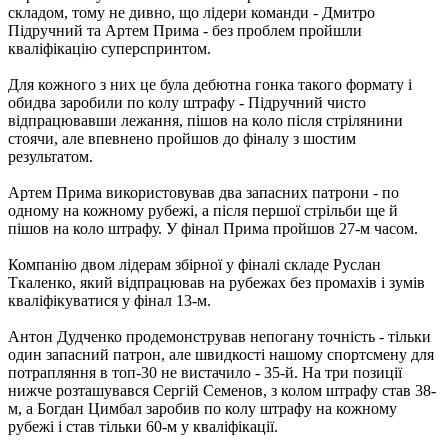
складом, тому не дивно, що лідери команди - Дмитро
Підручний та Артем Прима - без проблем пройшли
кваліфікацію суперспринтом.
Для кожного з них це була дебютна гонка такого формату і
обидва заробили по колу штрафу - Підручний чисто
відпрацювавши лежання, пішов на коло після стрілянини
стоячи, але впевнено пройшов до фіналу з шостим
результатом.
Артем Прима використовував два запасних патрони - по
одному на кожному рубежі, а після першої стрільби ще й
пішов на коло штрафу. У фінал Прима пройшов 27-м часом.
Компанію двом лідерам збірної у фіналі складе Руслан
Ткаленко, який відпрацював на рубежах без промахів і зумів
кваліфікуватися у фінал 13-м.
Антон Дудченко продемонстрував непогану точність - тільки
один запасний патрон, але швидкості нашому спортсмену для
потрапляння в топ-30 не вистачило - 35-й. На три позиції
нижче розташувався Сергій Семенов, з колом штрафу став 38-
м, а Богдан Цимбал заробив по колу штрафу на кожному
рубежі і став тільки 60-м у кваліфікації.