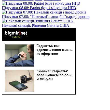
Підсумки 08.08: Patriot буде і мінус два НПЗ
Підсумки 07.08: "Пекельні" санкції і "парад" дронів
Пекельні санкції. Рішення Сената США