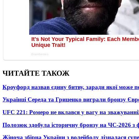
ЧИТАЙТЕ ТАКОЖ
Кроуфорд назвав єдину битву, заради якої може 
Українці Середа та Гриценко виграли бронзу Євр
UFC 221: Ромеро не вклався у вагу на зважуванні
Полозюк здобула історичну бронзу на ЧС-2026 з 
Жіноча збірна України з волейболу дізналася суп