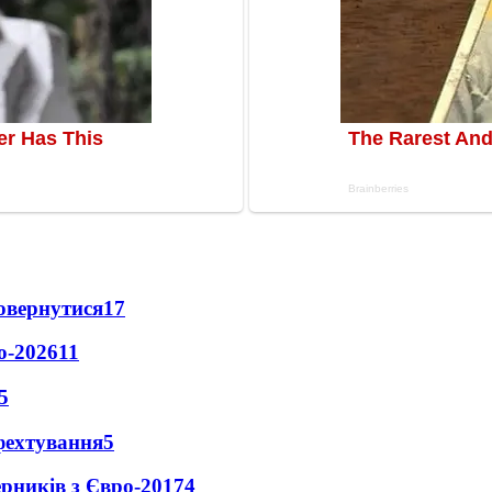
повернутися
17
о-2026
11
5
фехтування
5
ерників з Євро-2017
4