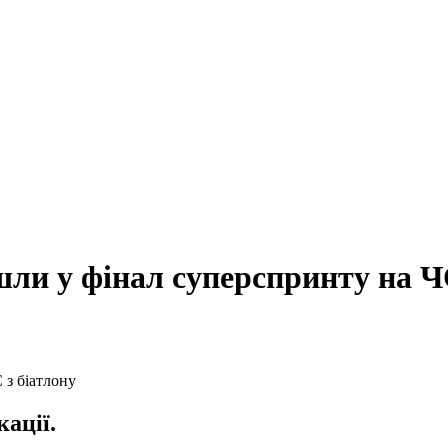
шли у фінал суперспринту на Ч
ації.