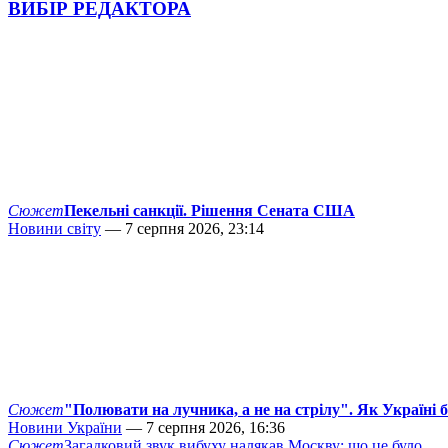
ВИБІР РЕДАКТОРА
Сюжет
Пекельні санкції. Рішення Сената США
Новини світу
— 7 серпня 2026, 23:14
Сюжет
"Полювати на лучника, а не на стрілу". Як Україні 
Новини України
— 7 серпня 2026, 16:36
Сюжет
Загадковий звук вибуху налякав Москву: що це було