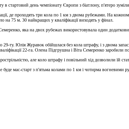
ту в стартовий день чемпіонату Європи з біатлону, п'ятеро зуміл
ції, де проходять три кола по 1 км з двома рубежами. На кожном
 на 75 м. 30 найкращих у кваліфікації виходять у фінал.
Семеренко, яка на двох рубежах використовувала один додаткови
о 29-ту. Юлія Журавок обійшлася без кола штрафу, і з двома зап
фікації 22-га. Олена Підгрушна і Віта Семеренко заробили по два
стрільністю, але коло штрафу і повільний хід дозволили їй стат
 Це буде мас-старт з п'ятьма колами по 1 км і чотирма вогневими 