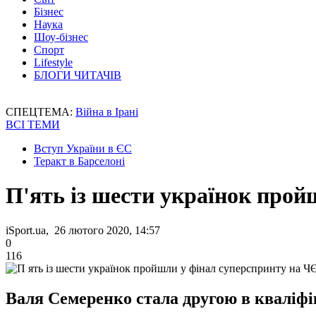
Бізнес
Наука
Шоу-бізнес
Спорт
Lifestyle
БЛОГИ ЧИТАЧІВ
СПЕЦТЕМА:
Війна в Ірані
ВСІ ТЕМИ
Вступ України в ЄС
Теракт в Барселоні
П'ять із шести українок прой
iSport.ua, 26 лютого 2020, 14:57
0
116
Валя Семеренко стала другою в кваліфік