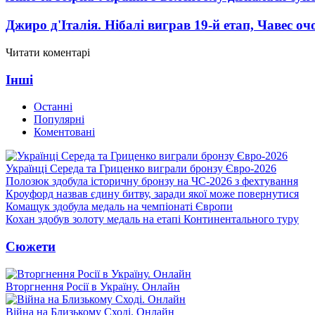
Джиро д'Італія. Нібалі виграв 19-й етап, Чавес о
Читати коментарі
Інші
Останні
Популярні
Коментовані
Українці Середа та Гриценко виграли бронзу Євро-2026
Полозюк здобула історичну бронзу на ЧС-2026 з фехтування
Кроуфорд назвав єдину битву, заради якої може повернутися
Комащук здобула медаль на чемпіонаті Європи
Кохан здобув золоту медаль на етапі Континентального туру
Сюжети
Вторгнення Росії в Україну. Онлайн
Війна на Близькому Сході. Онлайн