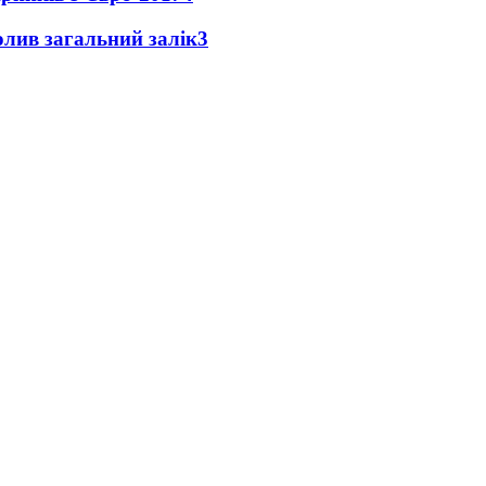
чолив загальний залік
3