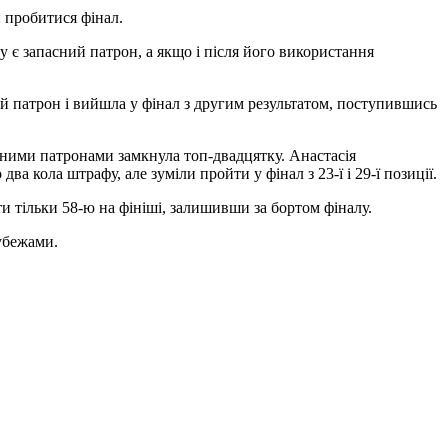
и пробитися фінал.
у є запасний патрон, а якщо і після його використання
й патрон і вийшла у фінал з другим результатом, поступившись
асними патронами замкнула топ-двадцятку. Анастасія
 кола штрафу, але зуміли пройти у фінал з 23-ї і 29-ї позиції.
и тільки 58-ю на фініші, залишивши за бортом фіналу.
рубежами.