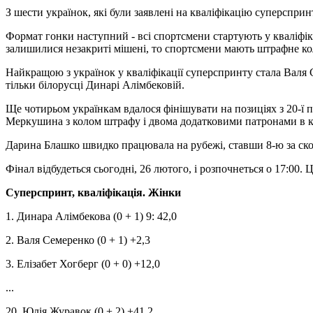
З шести українок, які були заявлені на кваліфікацію суперсприн
Формат гонки наступний - всі спортсмени стартують у кваліфіка
залишилися незакриті мішені, то спортсмени мають штрафне коло
Найкращою з українок у кваліфікації суперспринту стала Валя 
тільки білорусці Динарі Алімбековій.
Ще чотирьом українкам вдалося фінішувати на позиціях з 20-ї п
Меркушина з колом штрафу і двома додатковими патронами в квалі
Дарина Блашко швидко працювала на рубежі, ставши 8-ю за скоро
Фінал відбудеться сьогодні, 26 лютого, і розпочнеться о 17:00.
Суперспринт, кваліфікація. Жінки
1. Динара Алімбекова (0 + 1) 9: 42,0
2. Валя Семеренко (0 + 1) +2,3
3. Елізабет Хогберг (0 + 0) +12,0
...
20. Юлія Журавок (0 + 2) +41,2