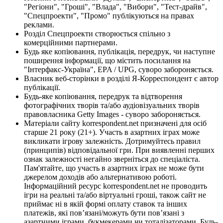
"Регіони", "Гроші", "Влада", "Вибори", "Тест-драйв",
"Спецпроекти", "Промо" публікуються на правах
реклами.
Розділ Спецпроекти створюється спільно з
комерційними партнерами.
Будь яке копіювання, публікація, передрук, чи наступне
поширення інформації, що містить посилання на
"Інтерфакс-Україна", EPA / UPG, суворо забороняється.
Власник веб-сторінки в розділі Я-Корреспондент є автор
публікації.
Будь-яке копіювання, передрук та відтворення
фотографічних творів та/або аудіовізуальних творів
правовласника Getty Images - суворо забороняється.
Матеріали сайту korrespondent.net призначені для осіб
старше 21 року (21+). Участь в азартних іграх може
викликати ігрову залежність. Дотримуйтесь правил
(принципів) відповідальної гри. При виявленні перших
ознак залежності негайно зверніться до спеціаліста.
Пам'ятайте, що участь в азартних іграх не може бути
джерелом доходів або альтернативою роботі.
Інформаційний ресурс korrespondent.net не проводить
ігри на реальні та/або віртуальні гроші, також сайт не
приймає ні в якій формі оплату ставок та інших
платежів, які пов’язані/можуть бути пов’язані з
азартними іграми, букмекерами чи тоталізаторами. Будь-