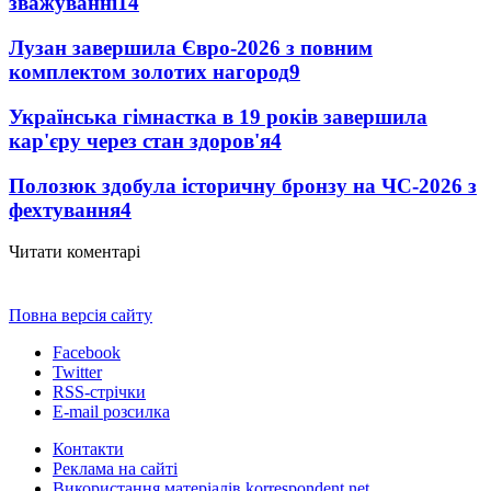
зважуванні
14
Лузан завершила Євро-2026 з повним
комплектом золотих нагород
9
Українська гімнастка в 19 років завершила
кар'єру через стан здоров'я
4
Полозюк здобула історичну бронзу на ЧС-2026 з
фехтування
4
Читати коментарі
Повна версія сайту
Facebook
Twitter
RSS-стрічки
E-mail розсилка
Контакти
Реклама на сайті
Використання матеріалів korrespondent.net