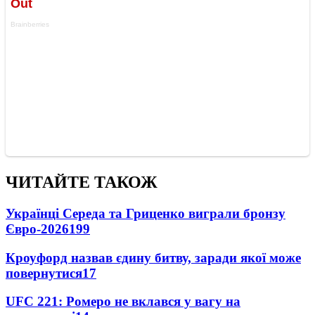
ЧИТАЙТЕ ТАКОЖ
Українці Середа та Гриценко виграли бронзу
Євро-2026
199
Кроуфорд назвав єдину битву, заради якої може
повернутися
17
UFC 221: Ромеро не вклався у вагу на