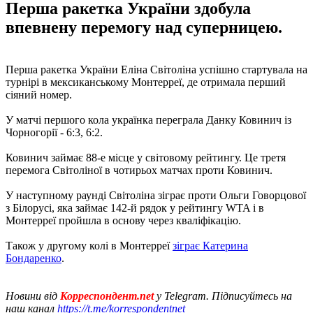
Перша ракетка України здобула
впевнену перемогу над суперницею.
Перша ракетка України Еліна Світоліна успішно стартувала на
турнірі в мексиканському Монтерреї, де отримала перший
сіяний номер.
У матчі першого кола українка переграла Данку Ковинич із
Чорногорії - 6:3, 6:2.
Ковинич займає 88-е місце у світовому рейтингу. Це третя
перемога Світоліної в чотирьох матчах проти Ковинич.
У наступному раунді Світоліна зіграє проти Ольги Говорцової
з Білорусі, яка займає 142-й рядок у рейтингу WTA і в
Монтерреї пройшла в основу через кваліфікацію.
Також у другому колі в Монтерреї
зіграє Катерина
Бондаренко
.
Новини від
Корреспондент.net
у Telegram. Підписуйтесь на
наш канал
https://t.me/korrespondentnet