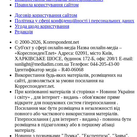
Правила користування сайтом
Договір користування сайтом
Політика у сфері конфіденційності і персональних даних
Угода щодо користування
Редакція
© 2000-2026, Korrespondent.net
Суб'єкт у сфері онлайн-медіа Назва онлайн-медіа –
«КореспонденТ.net» Адреса: 02091, місто Київ,
ХАРКІВСЬКЕ ШОСЕ, будинок 172-Б, офіс 208/1 E-mail:
sunlight@mediadim.com.ua
Телефон: 044-205-43-00
Ідентифікатор медіа – R40-06068
Використання будь-яких матеріалів, розміщених на
сайті, дозволяється за умови посилання на
Корреспондент.net.
При копіюванні матеріалів зі сторінки « Новини України
і світу» , для інтернет - видань - обов'язкове пряме
відкрите для пошукових систем гіперпосилання .
Посилання має бути розміщена в незалежності від
повного або часткового використання матеріалів.
Гіперпосилання ( для інтернет - видань) - повинна бути
розміщена в підзаголовку або в першому абзаці
матеріалу.
Новини з позначками "Думка", "Експертиза", "Заява",