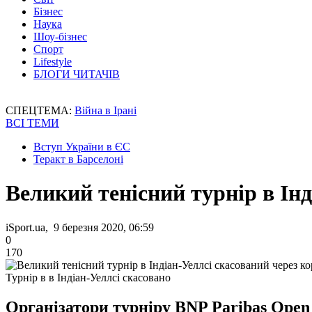
Бізнес
Наука
Шоу-бізнес
Спорт
Lifestyle
БЛОГИ ЧИТАЧІВ
СПЕЦТЕМА:
Війна в Ірані
ВСІ ТЕМИ
Вступ України в ЄС
Теракт в Барселоні
Великий тенісний турнір в Інд
iSport.ua, 9 березня 2020, 06:59
0
170
Турнір в в Індіан-Уеллсі скасовано
Організатори турніру BNP Paribas Open