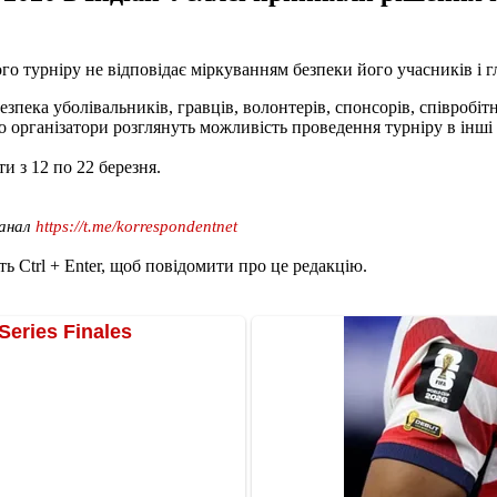
ого турніру не відповідає міркуванням безпеки його учасників і г
безпека уболівальників, гравців, волонтерів, спонсорів, співробіт
що організатори розглянуть можливість проведення турніру в інші 
и з 12 по 22 березня.
канал
https://t.me/korrespondentnet
ь Ctrl + Enter, щоб повідомити про це редакцію.