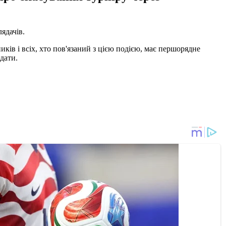
лядачів.
ників і всіх, хто пов'язаний з цією подією, має першорядне
дати.