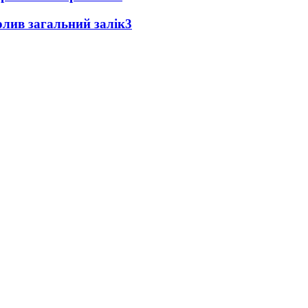
чолив загальний залік
3