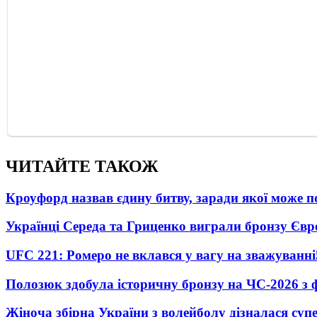
ЧИТАЙТЕ ТАКОЖ
Кроуфорд назвав єдину битву, заради якої може 
Українці Середа та Гриценко виграли бронзу Євр
UFC 221: Ромеро не вклався у вагу на зважуванні
Полозюк здобула історичну бронзу на ЧС-2026 з 
Жіноча збірна України з волейболу дізналася суп