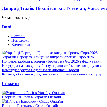
Джиро д'Італія. Нібалі виграв 19-й етап, Чавес о
Читати коментарі
Інші
Останні
Популярні
Коментовані
Українці Середа та Гриценко виграли бронзу Євро-2026
Полозюк здобула історичну бронзу на ЧС-2026 з фехтування
Кроуфорд назвав єдину битву, заради якої може повернутися
Комащук здобула медаль на чемпіонаті Європи
Кохан здобув золоту медаль на етапі Континентального туру
Сюжети
Вторгнення Росії в Україну. Онлайн
Війна на Близькому Сході. Онлайн