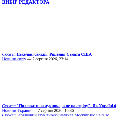
ВИБІР РЕДАКТОРА
Сюжет
Пекельні санкції. Рішення Сената США
Новини світу
— 7 серпня 2026, 23:14
Сюжет
"Полювати на лучника, а не на стрілу". Як Україні 
Новини України
— 7 серпня 2026, 16:36
Сюжет
Загадковий звук вибуху налякав Москву: що це було