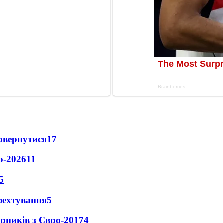
повернутися
17
о-2026
11
5
фехтування
5
ерників з Євро-2017
4