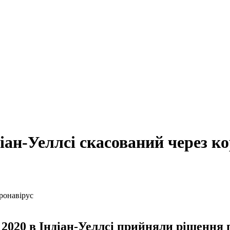
іан-Уеллсі скасований через к
 2020 в Індіан-Уеллсі прийняли рішення 