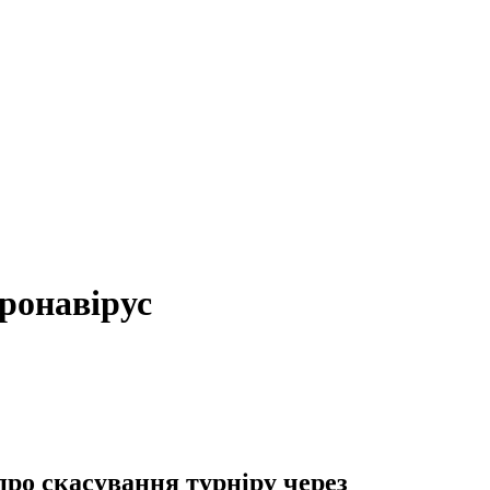
оронавірус
про скасування турніру через