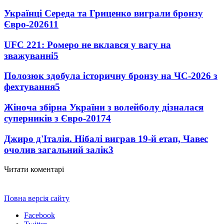
Українці Середа та Гриценко виграли бронзу
Євро-2026
11
UFC 221: Ромеро не вклався у вагу на
зважуванні
5
Полозюк здобула історичну бронзу на ЧС-2026 з
фехтування
5
Жіноча збірна України з волейболу дізналася
суперників з Євро-2017
4
Джиро д'Італія. Нібалі виграв 19-й етап, Чавес
очолив загальний залік
3
Читати коментарі
Повна версія сайту
Facebook