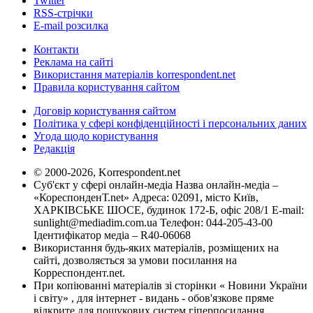
Twitter
RSS-стрічки
E-mail розсилка
Контакти
Реклама на сайті
Використання матеріалів korrespondent.net
Правила користування сайтом
Договір користування сайтом
Політика у сфері конфіденційності і персональних даних
Угода щодо користування
Редакція
© 2000-2026, Korrespondent.net
Суб'єкт у сфері онлайн-медіа Назва онлайн-медіа –
«КореспонденТ.net» Адреса: 02091, місто Київ,
ХАРКІВСЬКЕ ШОСЕ, будинок 172-Б, офіс 208/1 E-mail:
sunlight@mediadim.com.ua
Телефон: 044-205-43-00
Ідентифікатор медіа – R40-06068
Використання будь-яких матеріалів, розміщених на
сайті, дозволяється за умови посилання на
Корреспондент.net.
При копіюванні матеріалів зі сторінки « Новини України
і світу» , для інтернет - видань - обов'язкове пряме
відкрите для пошукових систем гіперпосилання .