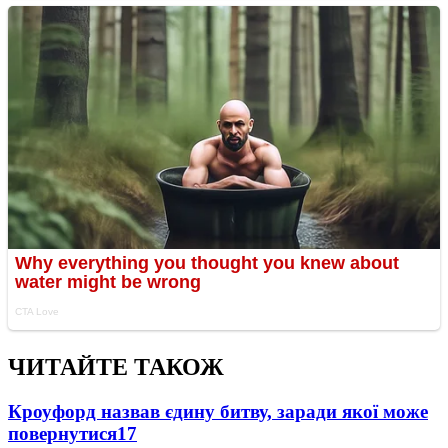
ЧИТАЙТЕ ТАКОЖ
Кроуфорд назвав єдину битву, заради якої може
повернутися
17