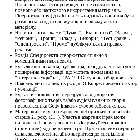
Посилання має бути розміщена в незалежності від
повного або часткового використання матеріалів.
Гіперпосилання ( для інтернет - видань) - повинна бути
розміщена в підзаголовку або в першому абзаці
матеріалу.
Новини з позначками "Думка", "Експертиза", "Заява",
"Регіони", "Гроші", "Влада", "Вибори", "Тест-драйв",
"Спецпроекти", "Промо" публікуються на правах
реклами.
Розділ Спецпроекти створюється спільно з
комерційними партнерами.
Будь яке копіювання, публікація, передрук, чи наступне
поширення інформації, що містить посилання на
"Інтерфакс-Україна", EPA / UPG, суворо забороняється.
Власник веб-сторінки в розділі Я-Корреспондент є автор
публікації.
Будь-яке копіювання, передрук та відтворення
фотографічних творів та/або аудіовізуальних творів
правовласника Getty Images - суворо забороняється.
Матеріали сайту korrespondent.net призначені для осіб
старше 21 року (21+). Участь в азартних іграх може
викликати ігрову залежність. Дотримуйтесь правил
(принципів) відповідальної гри. При виявленні перших
ознак залежності негайно зверніться до спеціаліста.
Пам'ятайте, що участь в азартних іграх не може бути