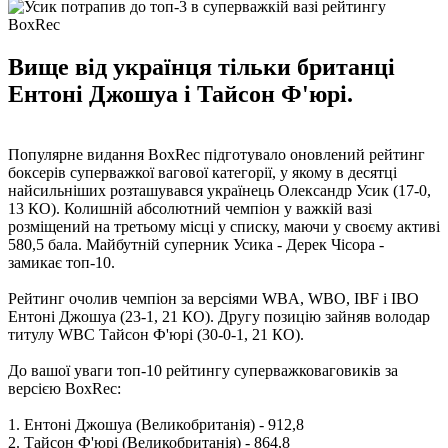
Вище від українця тільки британці
Ентоні Джошуа і Тайсон Ф'юрі.
Популярне видання BoxRec підготувало оновлений рейтинг
боксерів суперважкої вагової категорії, у якому в десятці
найсильніших розташувався українець Олександр Усик (17-0,
13 КО). Колишній абсолютний чемпіон у важкій вазі
розміщений на третьому місці у списку, маючи у своєму активі
580,5 бала. Майбутній суперник Усика - Дерек Чісора -
замикає топ-10.
Рейтинг очолив чемпіон за версіями WBA, WBO, IBF і IBO
Ентоні Джошуа (23-1, 21 КО). Другу позицію зайняв володар
титулу WBC Тайсон Ф'юрі (30-0-1, 21 КО).
До вашої уваги топ-10 рейтингу суперважковаговиків за
версією BoxRec:
1. Ентоні Джошуа (Великобританія) - 912,8
2. Тайсон Ф'юрі (Великобританія) - 864,8