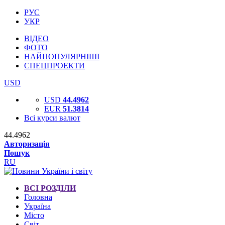
РУС
УКР
ВІДЕО
ФОТО
НАЙПОПУЛЯРНІШІ
СПЕЦПРОЕКТИ
USD
USD
44.4962
EUR
51.3814
Всі курси валют
44.4962
Авторизація
Пошук
RU
ВСІ РОЗДІЛИ
Головна
Україна
Місто
Світ