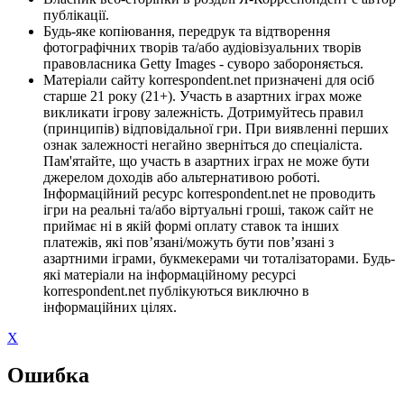
публікації.
Будь-яке копіювання, передрук та відтворення
фотографічних творів та/або аудіовізуальних творів
правовласника Getty Images - суворо забороняється.
Матеріали сайту korrespondent.net призначені для осіб
старше 21 року (21+). Участь в азартних іграх може
викликати ігрову залежність. Дотримуйтесь правил
(принципів) відповідальної гри. При виявленні перших
ознак залежності негайно зверніться до спеціаліста.
Пам'ятайте, що участь в азартних іграх не може бути
джерелом доходів або альтернативою роботі.
Інформаційний ресурс korrespondent.net не проводить
ігри на реальні та/або віртуальні гроші, також сайт не
приймає ні в якій формі оплату ставок та інших
платежів, які пов’язані/можуть бути пов’язані з
азартними іграми, букмекерами чи тоталізаторами. Будь-
які матеріали на інформаційному ресурсі
korrespondent.net публікуються виключно в
інформаційних цілях.
X
Ошибка