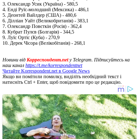
3. Олександр Усик (Україна) - 580,5
4. Енді Руїс-молодший (Мексика) - 486,1
5. Деонтей Вайлдер (США) - 480,6
6. Ділліан Уайт (Великобританія) - 383,1
7. Олександр Повєткін (Росія) - 362,4
8. Кубрат Пулєв (Болгарія) - 344,5
9. Луїс Ортіс (Куба) - 270,9
10. Дерек Чісора (Велікобітанія) - 268,1
Новини від
Корреспондент.net
у Telegram. Підписуйтесь на
наш канал
https://t.me/korrespondentnet
Читайте Korrespondent.net в Google News
Якщо ви помітили помилку, виділіть необхідний текст і
натисніть Ctrl + Enter, щоб повідомити про це редакцію.