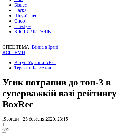
Бізнес
Наука
Шоу-бізнес
Спорт
Lifestyle
БЛОГИ ЧИТАЧІВ
СПЕЦТЕМА:
Війна в Ірані
ВСІ ТЕМИ
Вступ України в ЄС
Теракт в Барселоні
Усик потрапив до топ-3 в
суперважкій вазі рейтингу
BoxRec
iSport.ua, 23 березня 2020, 23:15
1
652