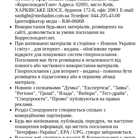
«КореспонденТ.net» Адреса: 02091, місто Київ,
ХАРКІВСЬКЕ ШОСЕ, будинок 172-Б, офіс 208/1 E-mail:
sunlight@mediadim.com.ua
Телефон: 044-205-43-00
Ідентифікатор медіа – R40-06068
Використання будь-яких матеріалів, розміщених на
сайті, дозволяється за умови посилання на
Корреспондент.net.
При копіюванні матеріалів зі сторінки « Новини України
і світу» , для інтернет - видань - обов'язкове пряме
відкрите для пошукових систем гіперпосилання .
Посилання має бути розміщена в незалежності від
повного або часткового використання матеріалів.
Гіперпосилання ( для інтернет - видань) - повинна бути
розміщена в підзаголовку або в першому абзаці
матеріалу.
Новини з позначками "Думка", "Експертиза", "Заява",
"Регіони", "Гроші", "Влада", "Вибори", "Тест-драйв",
"Спецпроекти", "Промо" публікуються на правах
реклами.
Розділ Спецпроекти створюється спільно з
комерційними партнерами.
Будь яке копіювання, публікація, передрук, чи наступне
поширення інформації, що містить посилання на
"Інтерфакс-Україна", EPA / UPG, суворо забороняється.
Власник веб-сторінки в розділі Я-Корреспондент є автор