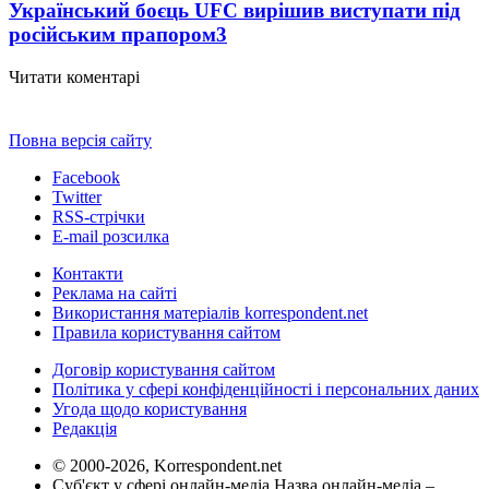
Український боєць UFC вирішив виступати під
російським прапором
3
Читати коментарі
Повна версія сайту
Facebook
Twitter
RSS-стрічки
E-mail розсилка
Контакти
Реклама на сайті
Використання матеріалів korrespondent.net
Правила користування сайтом
Договір користування сайтом
Політика у сфері конфіденційності і персональних даних
Угода щодо користування
Редакція
© 2000-2026, Korrespondent.net
Суб'єкт у сфері онлайн-медіа Назва онлайн-медіа –