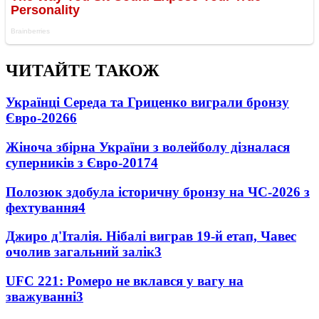
ЧИТАЙТЕ ТАКОЖ
Українці Середа та Гриценко виграли бронзу
Євро-2026
6
Жіноча збірна України з волейболу дізналася
суперників з Євро-2017
4
Полозюк здобула історичну бронзу на ЧС-2026 з
фехтування
4
Джиро д'Італія. Нібалі виграв 19-й етап, Чавес
очолив загальний залік
3
UFC 221: Ромеро не вклався у вагу на
зважуванні
3